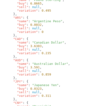
        "buy"
: 
6.8665
        "sell"
: 
null
        "variation"
: 
      "ARS"
        "name"
: 
"Argentine Peso"
        "buy"
: 
0.0032
        "sell"
: 
null
        "variation"
: 
      "CAD"
        "name"
: 
"Canadian Dollar"
        "buy"
: 
3.6303
        "sell"
: 
null
        "variation"
: 
      "AUD"
        "name"
: 
"Australian Dollar"
        "buy"
: 
3.591
        "sell"
: 
null
        "variation"
: 
      "JPY"
        "name"
: 
"Japanese Yen"
        "buy"
: 
0.0323
        "sell"
: 
null
        "variation"
: 
      "CNY"