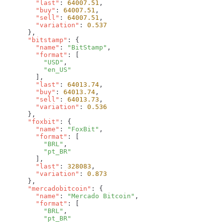
        "last"
: 
64007.51
        "buy"
: 
64007.51
        "sell"
: 
64007.51
        "variation"
: 
      "bitstamp"
        "name"
: 
"BitStamp"
        "format"
          "USD"
        "last"
: 
64013.74
        "buy"
: 
64013.74
        "sell"
: 
64013.73
        "variation"
: 
      "foxbit"
        "name"
: 
"FoxBit"
        "format"
          "BRL"
        "last"
: 
328083
        "variation"
: 
      "mercadobitcoin"
        "name"
: 
"Mercado Bitcoin"
        "format"
          "BRL"