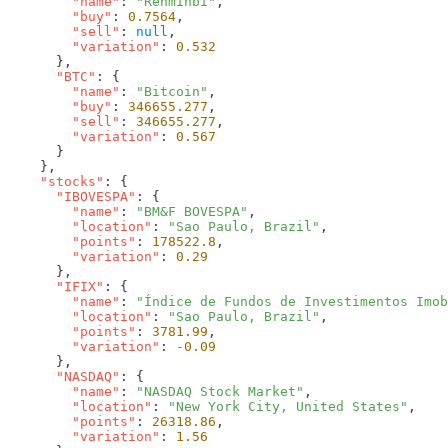
        "name"
: 
"Renminbi"
        "buy"
: 
0.7564
        "sell"
: 
null
        "variation"
: 
      "BTC"
        "name"
: 
"Bitcoin"
        "buy"
: 
346655.277
        "sell"
: 
346655.277
        "variation"
: 
    "stocks"
      "IBOVESPA"
        "name"
: 
"BM&F BOVESPA"
        "location"
: 
"Sao Paulo, Brazil"
        "points"
: 
178522.8
        "variation"
: 
      "IFIX"
        "name"
: 
"Índice de Fundos de Investimentos Imob
        "location"
: 
"Sao Paulo, Brazil"
        "points"
: 
3781.99
        "variation"
: 
      "NASDAQ"
        "name"
: 
"NASDAQ Stock Market"
        "location"
: 
"New York City, United States"
        "points"
: 
26318.86
        "variation"
: 