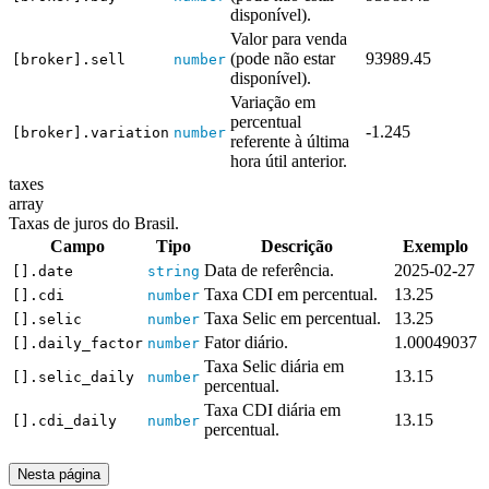
disponível).
Valor para venda
(pode não estar
93989.45
[broker].sell
number
disponível).
Variação em
percentual
-1.245
[broker].variation
number
referente à última
hora útil anterior.
taxes
array
Taxas de juros do Brasil.
Campo
Tipo
Descrição
Exemplo
Data de referência.
2025-02-27
[].date
string
Taxa CDI em percentual.
13.25
[].cdi
number
Taxa Selic em percentual.
13.25
[].selic
number
Fator diário.
1.00049037
[].daily_factor
number
Taxa Selic diária em
13.15
[].selic_daily
number
percentual.
Taxa CDI diária em
13.15
[].cdi_daily
number
percentual.
Nesta página