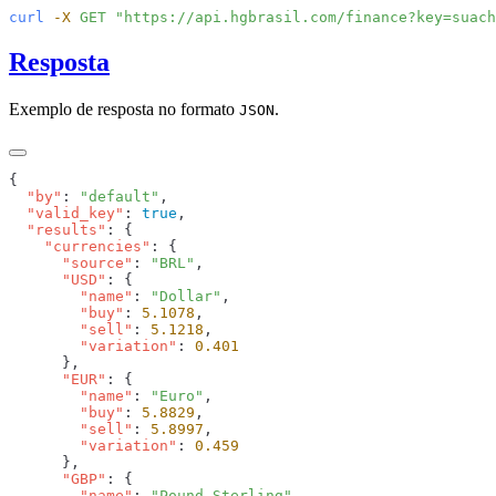
curl
 -X
 GET
Resposta
Exemplo de resposta no formato
.
JSON
  "by"
: 
"default"
  "valid_key"
: 
true
  "results"
    "currencies"
      "source"
: 
"BRL"
      "USD"
        "name"
: 
"Dollar"
        "buy"
: 
5.1078
        "sell"
: 
5.1218
        "variation"
: 
      "EUR"
        "name"
: 
"Euro"
        "buy"
: 
5.8829
        "sell"
: 
5.8997
        "variation"
: 
      "GBP"
        "name"
: 
"Pound Sterling"