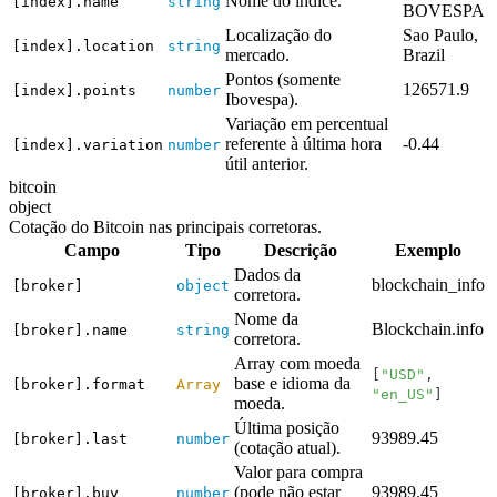
Nome do índice.
[index].name
string
BOVESPA
Localização do
Sao Paulo,
[index].location
string
mercado.
Brazil
Pontos (somente
126571.9
[index].points
number
Ibovespa).
Variação em percentual
referente à última hora
-0.44
[index].variation
number
útil anterior.
bitcoin
object
Cotação do Bitcoin nas principais corretoras.
Campo
Tipo
Descrição
Exemplo
Dados da
blockchain_info
[broker]
object
corretora.
Nome da
Blockchain.info
[broker].name
string
corretora.
Array com moeda
[
"USD"
,
base e idioma da
[broker].format
Array
"en_US"
]
moeda.
Última posição
93989.45
[broker].last
number
(cotação atual).
Valor para compra
(pode não estar
93989.45
[broker].buy
number