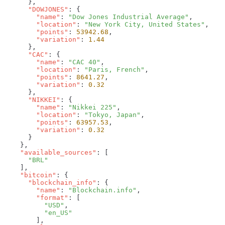
      "DOWJONES"
        "name"
: 
"Dow Jones Industrial Average"
        "location"
: 
"New York City, United States"
        "points"
: 
53942.68
        "variation"
: 
      "CAC"
        "name"
: 
"CAC 40"
        "location"
: 
"Paris, French"
        "points"
: 
8641.27
        "variation"
: 
      "NIKKEI"
        "name"
: 
"Nikkei 225"
        "location"
: 
"Tokyo, Japan"
        "points"
: 
63957.53
        "variation"
: 
    "available_sources"
    "bitcoin"
      "blockchain_info"
        "name"
: 
"Blockchain.info"
        "format"
          "USD"