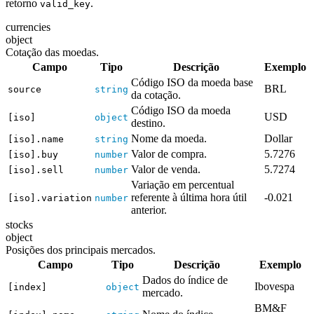
retorno
.
valid_key
currencies
object
Cotação das moedas.
Campo
Tipo
Descrição
Exemplo
Código ISO da moeda base
BRL
source
string
da cotação.
Código ISO da moeda
USD
[iso]
object
destino.
Nome da moeda.
Dollar
[iso].name
string
Valor de compra.
5.7276
[iso].buy
number
Valor de venda.
5.7274
[iso].sell
number
Variação em percentual
referente à última hora útil
-0.021
[iso].variation
number
anterior.
stocks
object
Posições dos principais mercados.
Campo
Tipo
Descrição
Exemplo
Dados do índice de
Ibovespa
[index]
object
mercado.
BM&F