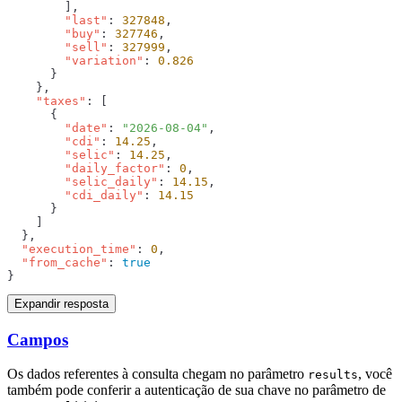
        "last"
: 
327848
        "buy"
: 
327746
        "sell"
: 
327999
        "variation"
: 
    "taxes"
        "date"
: 
"2026-08-04"
        "cdi"
: 
14.25
        "selic"
: 
14.25
        "daily_factor"
: 
0
        "selic_daily"
: 
14.15
        "cdi_daily"
: 
  "execution_time"
: 
0
  "from_cache"
: 
Expandir resposta
Campos
Os dados referentes à consulta chegam no parâmetro
, você
results
também pode conferir a autenticação de sua chave no parâmetro de