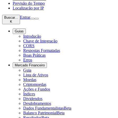
Previsão do Tempo
Localização por IP
Entrar
Buscar...
K
Guias
Introdução
Chave de Integração
CORS
Respostas Formatadas
Boas Práticas
Erros
Mercado Financeiro
Guia
Lista de Ativos
Moedas
Criptomoedas
Ações e Fundos
Índices
Dividendos
Desdobramentos
Dados Fundamentalistas
Beta
Balanço Patrimonial
Beta
Resultados
Beta