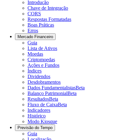
Introdução
Chave de Integração
CORS
Respostas Formatadas
Boas Práticas
Erros
Mercado Financeiro
Guia
Lista de Ativos
Moedas
Criptomoedas
Ações e Fundos
Índices
Dividendos
Desdobramentos
Dados Fundamentalistas
Beta
Balanço Patrimonial
Beta
Resultados
Beta
Fluxo de Caixa
Beta
Indicadores
Histórico
Modo Kiosque
Previsão do Tempo
Guia
Localização