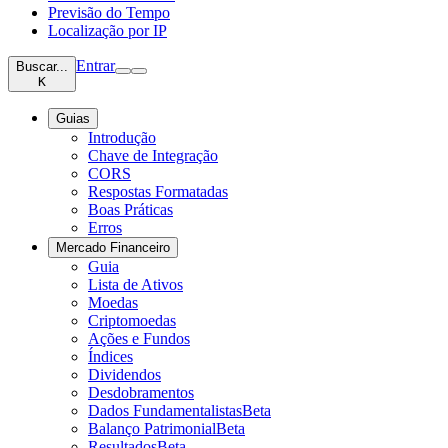
Previsão do Tempo
Localização por IP
Entrar
Buscar...
K
Guias
Introdução
Chave de Integração
CORS
Respostas Formatadas
Boas Práticas
Erros
Mercado Financeiro
Guia
Lista de Ativos
Moedas
Criptomoedas
Ações e Fundos
Índices
Dividendos
Desdobramentos
Dados Fundamentalistas
Beta
Balanço Patrimonial
Beta
Resultados
Beta