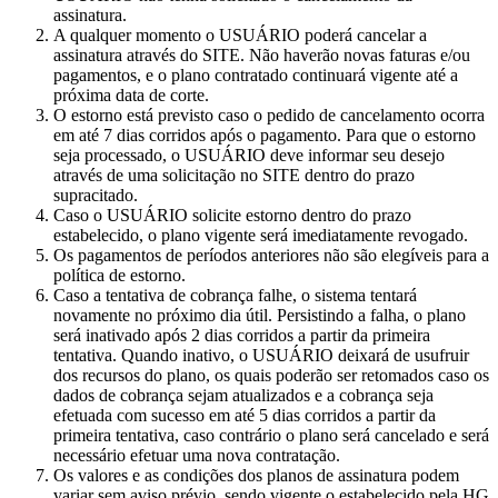
assinatura.
A qualquer momento o USUÁRIO poderá cancelar a
assinatura através do SITE. Não haverão novas faturas e/ou
pagamentos, e o plano contratado continuará vigente até a
próxima data de corte.
O estorno está previsto caso o pedido de cancelamento ocorra
em até 7 dias corridos após o pagamento. Para que o estorno
seja processado, o USUÁRIO deve informar seu desejo
através de uma solicitação no SITE dentro do prazo
supracitado.
Caso o USUÁRIO solicite estorno dentro do prazo
estabelecido, o plano vigente será imediatamente revogado.
Os pagamentos de períodos anteriores não são elegíveis para a
política de estorno.
Caso a tentativa de cobrança falhe, o sistema tentará
novamente no próximo dia útil. Persistindo a falha, o plano
será inativado após 2 dias corridos a partir da primeira
tentativa. Quando inativo, o USUÁRIO deixará de usufruir
dos recursos do plano, os quais poderão ser retomados caso os
dados de cobrança sejam atualizados e a cobrança seja
efetuada com sucesso em até 5 dias corridos a partir da
primeira tentativa, caso contrário o plano será cancelado e será
necessário efetuar uma nova contratação.
Os valores e as condições dos planos de assinatura podem
variar sem aviso prévio, sendo vigente o estabelecido pela HG