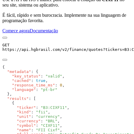
seu site, sistema ou aplicativo.
É fácil, rápido e sem burocracia. Implemente na sua linguagem de
programação favorita.
Comece agora
Documentação
GET
https://api.hgbrasil.com
/v2/finance/quotes
?
tickers
=
B3:C
  "metadata"
    "key_status"
: 
"valid"
    "cached"
: 
true
    "response_time_ms"
: 
0
    "language"
: 
  "results"
      "ticker"
: 
"B3:CIXF11"
      "kind"
: 
"fii"
      "unit"
: 
"currency"
      "currency"
: 
"BRL"
      "symbol"
: 
"CIXF11"
      "name"
: 
"FII Cixf"