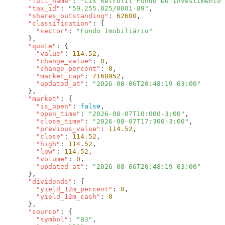
      "full_name"
: 
"Cix Retrofit Fundo De Investimento 
      "tax_id"
: 
"59.255.025/0001-89"
      "shares_outstanding"
: 
62600
      "classification"
        "sector"
: 
      "quote"
        "value"
: 
114.52
        "change_value"
: 
0
        "change_percent"
: 
0
        "market_cap"
: 
7168952
        "updated_at"
: 
      "market"
        "is_open"
: 
false
        "open_time"
: 
"2026-08-07T10:000-3:00"
        "close_time"
: 
"2026-08-07T17:300-3:00"
        "previous_value"
: 
114.52
        "close"
: 
114.52
        "high"
: 
114.52
        "low"
: 
114.52
        "volume"
: 
0
        "updated_at"
: 
      "dividends"
        "yield_12m_percent"
: 
0
        "yield_12m_cash"
: 
      "source"
        "symbol"
: 
"B3"