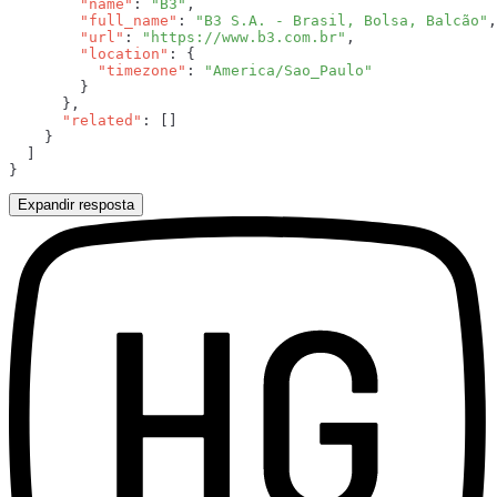
        "name"
: 
"B3"
        "full_name"
: 
"B3 S.A. - Brasil, Bolsa, Balcão"
        "url"
: 
"https://www.b3.com.br"
        "location"
          "timezone"
: 
      "related"
Expandir resposta