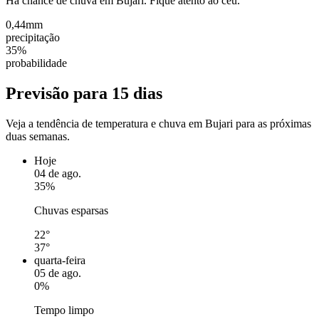
Há chance de chuva em Bujari. Fique atento ao céu.
0,44mm
precipitação
35%
probabilidade
Previsão para 15 dias
Veja a tendência de temperatura e chuva em Bujari para as próximas
duas semanas.
Hoje
04 de ago.
35%
Chuvas esparsas
22°
37°
quarta-feira
05 de ago.
0%
Tempo limpo