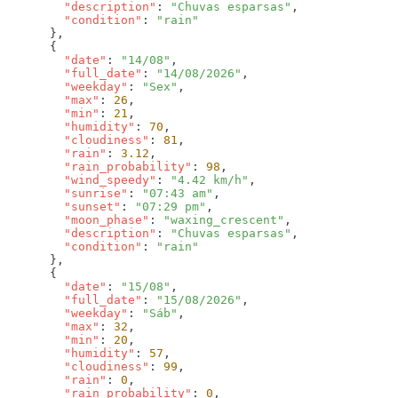
        "description"
: 
"Chuvas esparsas"
        "condition"
: 
        "date"
: 
"14/08"
        "full_date"
: 
"14/08/2026"
        "weekday"
: 
"Sex"
        "max"
: 
26
        "min"
: 
21
        "humidity"
: 
70
        "cloudiness"
: 
81
        "rain"
: 
3.12
        "rain_probability"
: 
98
        "wind_speedy"
: 
"4.42 km/h"
        "sunrise"
: 
"07:43 am"
        "sunset"
: 
"07:29 pm"
        "moon_phase"
: 
"waxing_crescent"
        "description"
: 
"Chuvas esparsas"
        "condition"
: 
        "date"
: 
"15/08"
        "full_date"
: 
"15/08/2026"
        "weekday"
: 
"Sáb"
        "max"
: 
32
        "min"
: 
20
        "humidity"
: 
57
        "cloudiness"
: 
99
        "rain"
: 
0
        "rain_probability"
: 
0