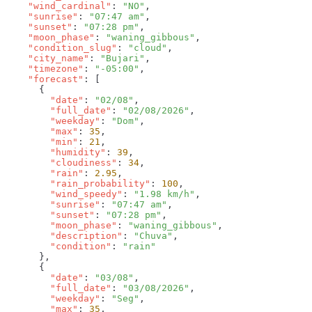
    "wind_cardinal"
: 
"NO"
    "sunrise"
: 
"07:47 am"
    "sunset"
: 
"07:28 pm"
    "moon_phase"
: 
"waning_gibbous"
    "condition_slug"
: 
"cloud"
    "city_name"
: 
"Bujari"
    "timezone"
: 
"-05:00"
    "forecast"
        "date"
: 
"02/08"
        "full_date"
: 
"02/08/2026"
        "weekday"
: 
"Dom"
        "max"
: 
35
        "min"
: 
21
        "humidity"
: 
39
        "cloudiness"
: 
34
        "rain"
: 
2.95
        "rain_probability"
: 
100
        "wind_speedy"
: 
"1.98 km/h"
        "sunrise"
: 
"07:47 am"
        "sunset"
: 
"07:28 pm"
        "moon_phase"
: 
"waning_gibbous"
        "description"
: 
"Chuva"
        "condition"
: 
        "date"
: 
"03/08"
        "full_date"
: 
"03/08/2026"
        "weekday"
: 
"Seg"
        "max"
: 
35