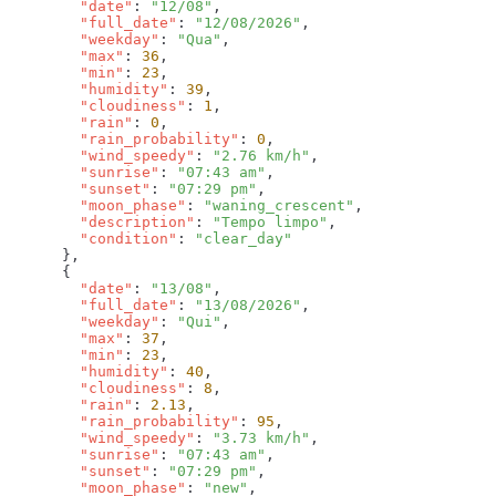
        "date"
: 
"12/08"
        "full_date"
: 
"12/08/2026"
        "weekday"
: 
"Qua"
        "max"
: 
36
        "min"
: 
23
        "humidity"
: 
39
        "cloudiness"
: 
1
        "rain"
: 
0
        "rain_probability"
: 
0
        "wind_speedy"
: 
"2.76 km/h"
        "sunrise"
: 
"07:43 am"
        "sunset"
: 
"07:29 pm"
        "moon_phase"
: 
"waning_crescent"
        "description"
: 
"Tempo limpo"
        "condition"
: 
        "date"
: 
"13/08"
        "full_date"
: 
"13/08/2026"
        "weekday"
: 
"Qui"
        "max"
: 
37
        "min"
: 
23
        "humidity"
: 
40
        "cloudiness"
: 
8
        "rain"
: 
2.13
        "rain_probability"
: 
95
        "wind_speedy"
: 
"3.73 km/h"
        "sunrise"
: 
"07:43 am"
        "sunset"
: 
"07:29 pm"
        "moon_phase"
: 
"new"