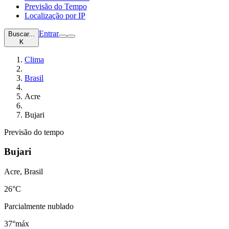
Previsão do Tempo
Localização por IP
Entrar
Buscar...
K
Clima
Brasil
Acre
Bujari
Previsão do tempo
Bujari
Acre, Brasil
26
°C
Parcialmente nublado
37°
máx