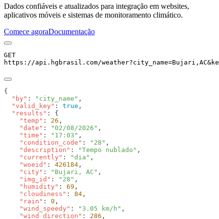
Dados confiáveis e atualizados para integração em websites,
aplicativos móveis e sistemas de monitoramento climático.
Comece agora
Documentação
GET
https://api.hgbrasil.com
/weather
?
city_name
=
Bujari,AC
&
ke
  "by"
: 
"city_name"
  "valid_key"
: 
true
  "results"
    "temp"
: 
26
    "date"
: 
"02/08/2026"
    "time"
: 
"17:03"
    "condition_code"
: 
"28"
    "description"
: 
"Tempo nublado"
    "currently"
: 
"dia"
    "woeid"
: 
426184
    "city"
: 
"Bujari, AC"
    "img_id"
: 
"28"
    "humidity"
: 
69
    "cloudiness"
: 
84
    "rain"
: 
0
    "wind_speedy"
: 
"3.05 km/h"
    "wind_direction"
: 
286