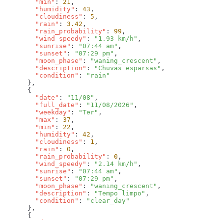
        "min"
: 
21
        "humidity"
: 
43
        "cloudiness"
: 
5
        "rain"
: 
3.42
        "rain_probability"
: 
99
        "wind_speedy"
: 
"1.93 km/h"
        "sunrise"
: 
"07:44 am"
        "sunset"
: 
"07:29 pm"
        "moon_phase"
: 
"waning_crescent"
        "description"
: 
"Chuvas esparsas"
        "condition"
: 
        "date"
: 
"11/08"
        "full_date"
: 
"11/08/2026"
        "weekday"
: 
"Ter"
        "max"
: 
37
        "min"
: 
22
        "humidity"
: 
42
        "cloudiness"
: 
1
        "rain"
: 
0
        "rain_probability"
: 
0
        "wind_speedy"
: 
"2.14 km/h"
        "sunrise"
: 
"07:44 am"
        "sunset"
: 
"07:29 pm"
        "moon_phase"
: 
"waning_crescent"
        "description"
: 
"Tempo limpo"
        "condition"
: 