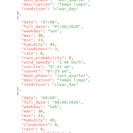
        "description"
: 
"Tempo limpo"
        "condition"
: 
        "date"
: 
"07/08"
        "full_date"
: 
"07/08/2026"
        "weekday"
: 
"Sex"
        "max"
: 
36
        "min"
: 
23
        "humidity"
: 
44
        "cloudiness"
: 
3
        "rain"
: 
0
        "rain_probability"
: 
0
        "wind_speedy"
: 
"2.86 km/h"
        "sunrise"
: 
"07:45 am"
        "sunset"
: 
"07:29 pm"
        "moon_phase"
: 
"last_quarter"
        "description"
: 
"Tempo limpo"
        "condition"
: 
        "date"
: 
"08/08"
        "full_date"
: 
"08/08/2026"
        "weekday"
: 
"Sáb"
        "max"
: 
36
        "min"
: 
23
        "humidity"
: 
45
        "cloudiness"
: 
0
        "rain"
: 
0