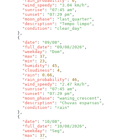
        "rain_probability"
: 
0
        "wind_speedy"
: 
"3.04 km/h"
        "sunrise"
: 
"07:45 am"
        "sunset"
: 
"07:29 pm"
        "moon_phase"
: 
"last_quarter"
        "description"
: 
"Tempo limpo"
        "condition"
: 
        "date"
: 
"09/08"
        "full_date"
: 
"09/08/2026"
        "weekday"
: 
"Dom"
        "max"
: 
37
        "min"
: 
23
        "humidity"
: 
45
        "cloudiness"
: 
4
        "rain"
: 
0.66
        "rain_probability"
: 
46
        "wind_speedy"
: 
"2.47 km/h"
        "sunrise"
: 
"07:45 am"
        "sunset"
: 
"07:29 pm"
        "moon_phase"
: 
"waning_crescent"
        "description"
: 
"Chuvas esparsas"
        "condition"
: 
        "date"
: 
"10/08"
        "full_date"
: 
"10/08/2026"
        "weekday"
: 
"Seg"
        "max"
: 
37