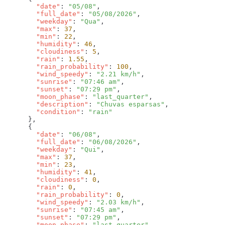
        "date"
: 
"05/08"
        "full_date"
: 
"05/08/2026"
        "weekday"
: 
"Qua"
        "max"
: 
37
        "min"
: 
22
        "humidity"
: 
46
        "cloudiness"
: 
5
        "rain"
: 
1.55
        "rain_probability"
: 
100
        "wind_speedy"
: 
"2.21 km/h"
        "sunrise"
: 
"07:46 am"
        "sunset"
: 
"07:29 pm"
        "moon_phase"
: 
"last_quarter"
        "description"
: 
"Chuvas esparsas"
        "condition"
: 
        "date"
: 
"06/08"
        "full_date"
: 
"06/08/2026"
        "weekday"
: 
"Qui"
        "max"
: 
37
        "min"
: 
23
        "humidity"
: 
41
        "cloudiness"
: 
0
        "rain"
: 
0
        "rain_probability"
: 
0
        "wind_speedy"
: 
"2.03 km/h"
        "sunrise"
: 
"07:45 am"
        "sunset"
: 
"07:29 pm"
        "moon_phase"
: 
"last_quarter"