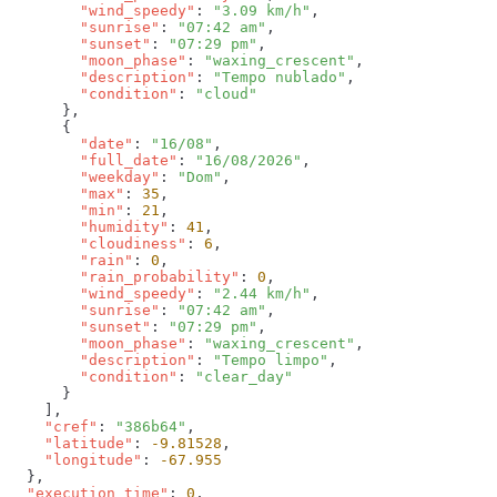
        "wind_speedy"
: 
"3.09 km/h"
        "sunrise"
: 
"07:42 am"
        "sunset"
: 
"07:29 pm"
        "moon_phase"
: 
"waxing_crescent"
        "description"
: 
"Tempo nublado"
        "condition"
: 
        "date"
: 
"16/08"
        "full_date"
: 
"16/08/2026"
        "weekday"
: 
"Dom"
        "max"
: 
35
        "min"
: 
21
        "humidity"
: 
41
        "cloudiness"
: 
6
        "rain"
: 
0
        "rain_probability"
: 
0
        "wind_speedy"
: 
"2.44 km/h"
        "sunrise"
: 
"07:42 am"
        "sunset"
: 
"07:29 pm"
        "moon_phase"
: 
"waxing_crescent"
        "description"
: 
"Tempo limpo"
        "condition"
: 
    "cref"
: 
"386b64"
    "latitude"
: 
-9.81528
    "longitude"
: 
  "execution_time"
: 
0