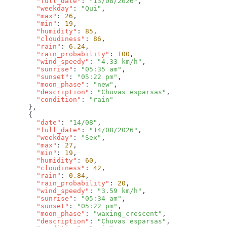
        "full_date"
: 
"13/08/2026"
        "weekday"
: 
"Qui"
        "max"
: 
26
        "min"
: 
19
        "humidity"
: 
85
        "cloudiness"
: 
86
        "rain"
: 
6.24
        "rain_probability"
: 
100
        "wind_speedy"
: 
"4.33 km/h"
        "sunrise"
: 
"05:35 am"
        "sunset"
: 
"05:22 pm"
        "moon_phase"
: 
"new"
        "description"
: 
"Chuvas esparsas"
        "condition"
: 
        "date"
: 
"14/08"
        "full_date"
: 
"14/08/2026"
        "weekday"
: 
"Sex"
        "max"
: 
27
        "min"
: 
19
        "humidity"
: 
60
        "cloudiness"
: 
42
        "rain"
: 
0.84
        "rain_probability"
: 
20
        "wind_speedy"
: 
"3.59 km/h"
        "sunrise"
: 
"05:34 am"
        "sunset"
: 
"05:22 pm"
        "moon_phase"
: 
"waxing_crescent"
        "description"
: 
"Chuvas esparsas"