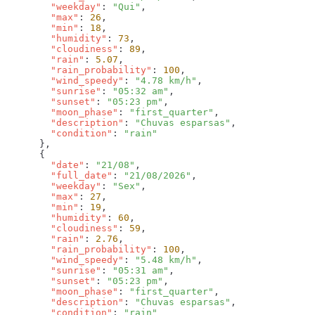
        "weekday"
: 
"Qui"
        "max"
: 
26
        "min"
: 
18
        "humidity"
: 
73
        "cloudiness"
: 
89
        "rain"
: 
5.07
        "rain_probability"
: 
100
        "wind_speedy"
: 
"4.78 km/h"
        "sunrise"
: 
"05:32 am"
        "sunset"
: 
"05:23 pm"
        "moon_phase"
: 
"first_quarter"
        "description"
: 
"Chuvas esparsas"
        "condition"
: 
        "date"
: 
"21/08"
        "full_date"
: 
"21/08/2026"
        "weekday"
: 
"Sex"
        "max"
: 
27
        "min"
: 
19
        "humidity"
: 
60
        "cloudiness"
: 
59
        "rain"
: 
2.76
        "rain_probability"
: 
100
        "wind_speedy"
: 
"5.48 km/h"
        "sunrise"
: 
"05:31 am"
        "sunset"
: 
"05:23 pm"
        "moon_phase"
: 
"first_quarter"
        "description"
: 
"Chuvas esparsas"
        "condition"
: 