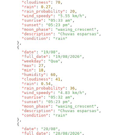
        "cloudiness"
: 
70
        "rain"
: 
0.27
        "rain_probability"
: 
20
        "wind_speedy"
: 
"5.55 km/h"
        "sunrise"
: 
"05:33 am"
        "sunset"
: 
"05:23 pm"
        "moon_phase"
: 
"waxing_crescent"
        "description"
: 
"Chuvas esparsas"
        "condition"
: 
        "date"
: 
"19/08"
        "full_date"
: 
"19/08/2026"
        "weekday"
: 
"Qua"
        "max"
: 
27
        "min"
: 
18
        "humidity"
: 
60
        "cloudiness"
: 
41
        "rain"
: 
0.54
        "rain_probability"
: 
36
        "wind_speedy"
: 
"4.83 km/h"
        "sunrise"
: 
"05:32 am"
        "sunset"
: 
"05:23 pm"
        "moon_phase"
: 
"waxing_crescent"
        "description"
: 
"Chuvas esparsas"
        "condition"
: 
        "date"
: 
"20/08"
        "full_date"
: 
"20/08/2026"