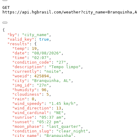
GET
https://api.hgbrasil.com
/weather
?
city_name
=
Branquinha,A
  "by"
: 
"city_name"
  "valid_key"
: 
true
  "results"
    "temp"
: 
19
    "date"
: 
"08/08/2026"
    "time"
: 
"02:07"
    "condition_code"
: 
"27"
    "description"
: 
"Tempo limpo"
    "currently"
: 
"noite"
    "woeid"
: 
425894
    "city"
: 
"Branquinha, AL"
    "img_id"
: 
"27n"
    "humidity"
: 
96
    "cloudiness"
: 
5
    "rain"
: 
0
    "wind_speedy"
: 
"1.45 km/h"
    "wind_direction"
: 
13
    "wind_cardinal"
: 
"NE"
    "sunrise"
: 
"05:37 am"
    "sunset"
: 
"05:22 pm"
    "moon_phase"
: 
"last_quarter"
    "condition_slug"
: 
"clear_night"
    "city_name"
: 
"Branquinha"