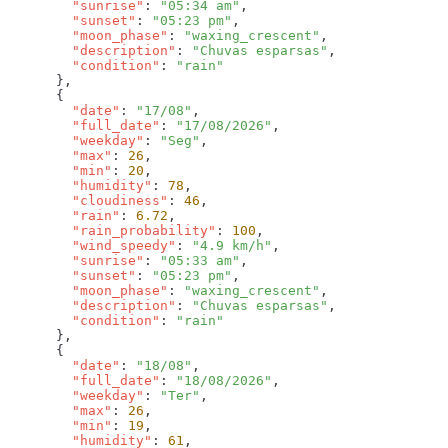
        "sunrise"
: 
"05:34 am"
        "sunset"
: 
"05:23 pm"
        "moon_phase"
: 
"waxing_crescent"
        "description"
: 
"Chuvas esparsas"
        "condition"
: 
        "date"
: 
"17/08"
        "full_date"
: 
"17/08/2026"
        "weekday"
: 
"Seg"
        "max"
: 
26
        "min"
: 
20
        "humidity"
: 
78
        "cloudiness"
: 
46
        "rain"
: 
6.72
        "rain_probability"
: 
100
        "wind_speedy"
: 
"4.9 km/h"
        "sunrise"
: 
"05:33 am"
        "sunset"
: 
"05:23 pm"
        "moon_phase"
: 
"waxing_crescent"
        "description"
: 
"Chuvas esparsas"
        "condition"
: 
        "date"
: 
"18/08"
        "full_date"
: 
"18/08/2026"
        "weekday"
: 
"Ter"
        "max"
: 
26
        "min"
: 
19
        "humidity"
: 
61