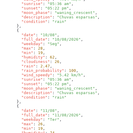
        "sunrise"
: 
"05:36 am"
        "sunset"
: 
"05:22 pm"
        "moon_phase"
: 
"waning_crescent"
        "description"
: 
"Chuvas esparsas"
        "condition"
: 
        "date"
: 
"10/08"
        "full_date"
: 
"10/08/2026"
        "weekday"
: 
"Seg"
        "max"
: 
28
        "min"
: 
19
        "humidity"
: 
62
        "cloudiness"
: 
26
        "rain"
: 
2.47
        "rain_probability"
: 
100
        "wind_speedy"
: 
"5.42 km/h"
        "sunrise"
: 
"05:36 am"
        "sunset"
: 
"05:22 pm"
        "moon_phase"
: 
"waning_crescent"
        "description"
: 
"Chuvas esparsas"
        "condition"
: 
        "date"
: 
"11/08"
        "full_date"
: 
"11/08/2026"
        "weekday"
: 
"Ter"
        "max"
: 
26
        "min"
: 
19
        "humidity"
: 
74