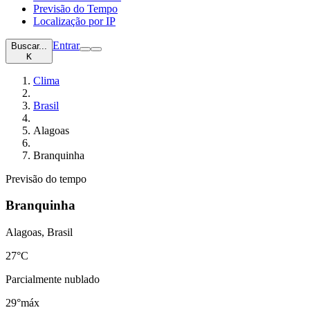
Previsão do Tempo
Localização por IP
Entrar
Buscar...
K
Clima
Brasil
Alagoas
Branquinha
Previsão do tempo
Branquinha
Alagoas, Brasil
27
°C
Parcialmente nublado
29°
máx