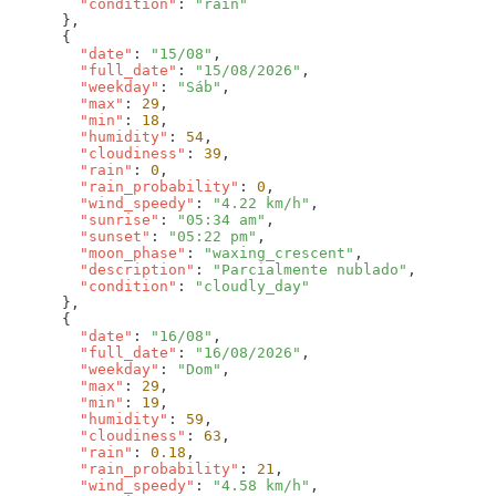
        "condition"
: 
        "date"
: 
"15/08"
        "full_date"
: 
"15/08/2026"
        "weekday"
: 
"Sáb"
        "max"
: 
29
        "min"
: 
18
        "humidity"
: 
54
        "cloudiness"
: 
39
        "rain"
: 
0
        "rain_probability"
: 
0
        "wind_speedy"
: 
"4.22 km/h"
        "sunrise"
: 
"05:34 am"
        "sunset"
: 
"05:22 pm"
        "moon_phase"
: 
"waxing_crescent"
        "description"
: 
"Parcialmente nublado"
        "condition"
: 
        "date"
: 
"16/08"
        "full_date"
: 
"16/08/2026"
        "weekday"
: 
"Dom"
        "max"
: 
29
        "min"
: 
19
        "humidity"
: 
59
        "cloudiness"
: 
63
        "rain"
: 
0.18
        "rain_probability"
: 
21
        "wind_speedy"
: 
"4.58 km/h"