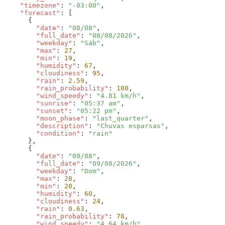
    "timezone"
: 
"-03:00"
    "forecast"
        "date"
: 
"08/08"
        "full_date"
: 
"08/08/2026"
        "weekday"
: 
"Sáb"
        "max"
: 
27
        "min"
: 
19
        "humidity"
: 
67
        "cloudiness"
: 
95
        "rain"
: 
2.59
        "rain_probability"
: 
100
        "wind_speedy"
: 
"4.81 km/h"
        "sunrise"
: 
"05:37 am"
        "sunset"
: 
"05:22 pm"
        "moon_phase"
: 
"last_quarter"
        "description"
: 
"Chuvas esparsas"
        "condition"
: 
        "date"
: 
"09/08"
        "full_date"
: 
"09/08/2026"
        "weekday"
: 
"Dom"
        "max"
: 
28
        "min"
: 
20
        "humidity"
: 
60
        "cloudiness"
: 
24
        "rain"
: 
0.63
        "rain_probability"
: 
78
        "wind_speedy"
: 
"4.64 km/h"