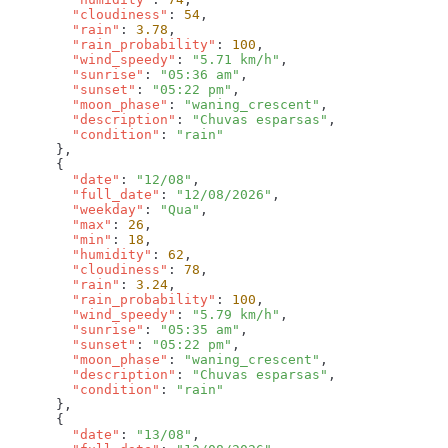
        "cloudiness"
: 
54
        "rain"
: 
3.78
        "rain_probability"
: 
100
        "wind_speedy"
: 
"5.71 km/h"
        "sunrise"
: 
"05:36 am"
        "sunset"
: 
"05:22 pm"
        "moon_phase"
: 
"waning_crescent"
        "description"
: 
"Chuvas esparsas"
        "condition"
: 
        "date"
: 
"12/08"
        "full_date"
: 
"12/08/2026"
        "weekday"
: 
"Qua"
        "max"
: 
26
        "min"
: 
18
        "humidity"
: 
62
        "cloudiness"
: 
78
        "rain"
: 
3.24
        "rain_probability"
: 
100
        "wind_speedy"
: 
"5.79 km/h"
        "sunrise"
: 
"05:35 am"
        "sunset"
: 
"05:22 pm"
        "moon_phase"
: 
"waning_crescent"
        "description"
: 
"Chuvas esparsas"
        "condition"
: 
        "date"
: 
"13/08"