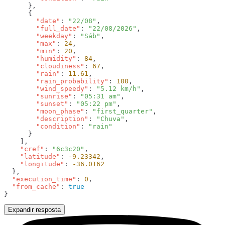
        "date"
: 
"22/08"
        "full_date"
: 
"22/08/2026"
        "weekday"
: 
"Sáb"
        "max"
: 
24
        "min"
: 
20
        "humidity"
: 
84
        "cloudiness"
: 
67
        "rain"
: 
11.61
        "rain_probability"
: 
100
        "wind_speedy"
: 
"5.12 km/h"
        "sunrise"
: 
"05:31 am"
        "sunset"
: 
"05:22 pm"
        "moon_phase"
: 
"first_quarter"
        "description"
: 
"Chuva"
        "condition"
: 
    "cref"
: 
"6c3c20"
    "latitude"
: 
-9.23342
    "longitude"
: 
  "execution_time"
: 
0
  "from_cache"
: 
Expandir resposta