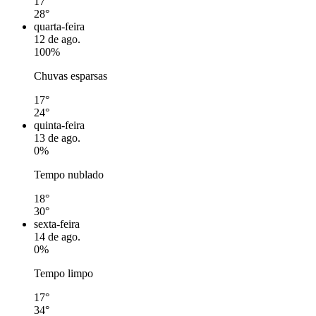
17°
28°
quarta-feira
12 de ago.
100%
Chuvas esparsas
17°
24°
quinta-feira
13 de ago.
0%
Tempo nublado
18°
30°
sexta-feira
14 de ago.
0%
Tempo limpo
17°
34°