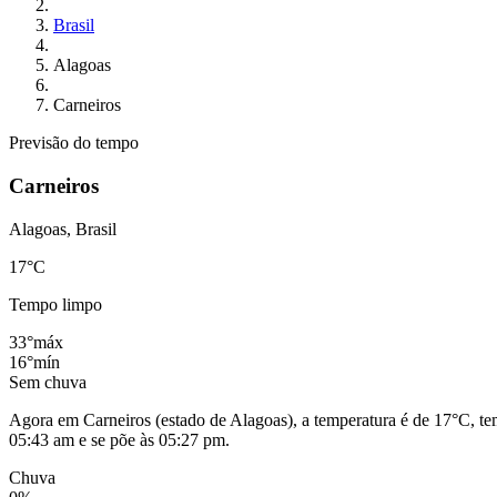
Brasil
Alagoas
Carneiros
Previsão do tempo
Carneiros
Alagoas, Brasil
17
°C
Tempo limpo
33°
máx
16°
mín
Sem chuva
Agora em Carneiros (estado de Alagoas), a temperatura é de 17°C, te
05:43 am e se põe às 05:27 pm.
Chuva