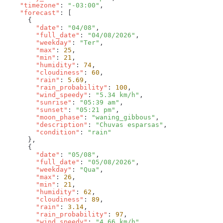
    "timezone"
: 
"-03:00"
    "forecast"
        "date"
: 
"04/08"
        "full_date"
: 
"04/08/2026"
        "weekday"
: 
"Ter"
        "max"
: 
25
        "min"
: 
21
        "humidity"
: 
74
        "cloudiness"
: 
60
        "rain"
: 
5.69
        "rain_probability"
: 
100
        "wind_speedy"
: 
"5.34 km/h"
        "sunrise"
: 
"05:39 am"
        "sunset"
: 
"05:21 pm"
        "moon_phase"
: 
"waning_gibbous"
        "description"
: 
"Chuvas esparsas"
        "condition"
: 
        "date"
: 
"05/08"
        "full_date"
: 
"05/08/2026"
        "weekday"
: 
"Qua"
        "max"
: 
26
        "min"
: 
21
        "humidity"
: 
62
        "cloudiness"
: 
89
        "rain"
: 
3.14
        "rain_probability"
: 
97
        "wind_speedy"
: 
"4.66 km/h"