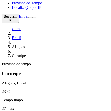
Previsão do Tempo
Localização por IP
Entrar
Buscar...
K
Clima
Brasil
Alagoas
Coruripe
Previsão do tempo
Coruripe
Alagoas, Brasil
23
°C
Tempo limpo
27°
máx