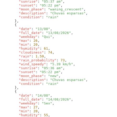
        "sunrise"
: 
"05:37 am"
        "sunset"
: 
"05:22 pm"
        "moon_phase"
: 
"waning_crescent"
        "description"
: 
"Chuvas esparsas"
        "condition"
: 
        "date"
: 
"13/08"
        "full_date"
: 
"13/08/2026"
        "weekday"
: 
"Qui"
        "max"
: 
26
        "min"
: 
20
        "humidity"
: 
61
        "cloudiness"
: 
74
        "rain"
: 
1.59
        "rain_probability"
: 
73
        "wind_speedy"
: 
"5.39 km/h"
        "sunrise"
: 
"05:36 am"
        "sunset"
: 
"05:22 pm"
        "moon_phase"
: 
"new"
        "description"
: 
"Chuvas esparsas"
        "condition"
: 
        "date"
: 
"14/08"
        "full_date"
: 
"14/08/2026"
        "weekday"
: 
"Sex"
        "max"
: 
27
        "min"
: 
20
        "humidity"
: 
55