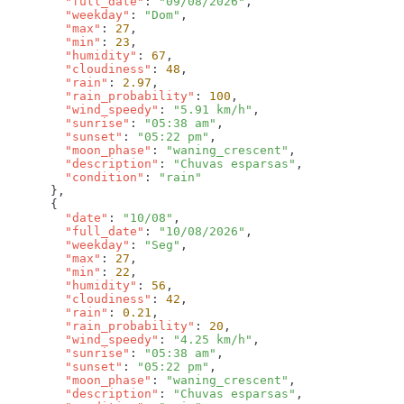
        "full_date"
: 
"09/08/2026"
        "weekday"
: 
"Dom"
        "max"
: 
27
        "min"
: 
23
        "humidity"
: 
67
        "cloudiness"
: 
48
        "rain"
: 
2.97
        "rain_probability"
: 
100
        "wind_speedy"
: 
"5.91 km/h"
        "sunrise"
: 
"05:38 am"
        "sunset"
: 
"05:22 pm"
        "moon_phase"
: 
"waning_crescent"
        "description"
: 
"Chuvas esparsas"
        "condition"
: 
        "date"
: 
"10/08"
        "full_date"
: 
"10/08/2026"
        "weekday"
: 
"Seg"
        "max"
: 
27
        "min"
: 
22
        "humidity"
: 
56
        "cloudiness"
: 
42
        "rain"
: 
0.21
        "rain_probability"
: 
20
        "wind_speedy"
: 
"4.25 km/h"
        "sunrise"
: 
"05:38 am"
        "sunset"
: 
"05:22 pm"
        "moon_phase"
: 
"waning_crescent"
        "description"
: 
"Chuvas esparsas"