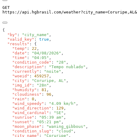
GET
https://api.hgbrasil.com
/weather
?
city_name
=
Coruripe,AL
&
  "by"
: 
"city_name"
  "valid_key"
: 
true
  "results"
    "temp"
: 
22
    "date"
: 
"04/08/2026"
    "time"
: 
"04:05"
    "condition_code"
: 
"28"
    "description"
: 
"Tempo nublado"
    "currently"
: 
"noite"
    "woeid"
: 
459257
    "city"
: 
"Coruripe, AL"
    "img_id"
: 
"28n"
    "humidity"
: 
81
    "cloudiness"
: 
96
    "rain"
: 
0
    "wind_speedy"
: 
"4.09 km/h"
    "wind_direction"
: 
129
    "wind_cardinal"
: 
"SE"
    "sunrise"
: 
"05:39 am"
    "sunset"
: 
"05:21 pm"
    "moon_phase"
: 
"waning_gibbous"
    "condition_slug"
: 
"cloud"
    "city_name"
: 
"Coruripe"