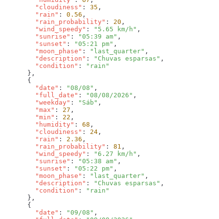
        "cloudiness"
: 
35
        "rain"
: 
0.56
        "rain_probability"
: 
20
        "wind_speedy"
: 
"5.65 km/h"
        "sunrise"
: 
"05:39 am"
        "sunset"
: 
"05:21 pm"
        "moon_phase"
: 
"last_quarter"
        "description"
: 
"Chuvas esparsas"
        "condition"
: 
        "date"
: 
"08/08"
        "full_date"
: 
"08/08/2026"
        "weekday"
: 
"Sáb"
        "max"
: 
27
        "min"
: 
22
        "humidity"
: 
68
        "cloudiness"
: 
24
        "rain"
: 
2.36
        "rain_probability"
: 
81
        "wind_speedy"
: 
"6.27 km/h"
        "sunrise"
: 
"05:38 am"
        "sunset"
: 
"05:22 pm"
        "moon_phase"
: 
"last_quarter"
        "description"
: 
"Chuvas esparsas"
        "condition"
: 
        "date"
: 
"09/08"