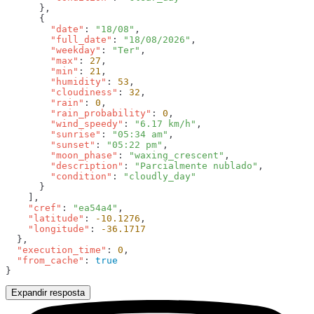
        "date"
: 
"18/08"
        "full_date"
: 
"18/08/2026"
        "weekday"
: 
"Ter"
        "max"
: 
27
        "min"
: 
21
        "humidity"
: 
53
        "cloudiness"
: 
32
        "rain"
: 
0
        "rain_probability"
: 
0
        "wind_speedy"
: 
"6.17 km/h"
        "sunrise"
: 
"05:34 am"
        "sunset"
: 
"05:22 pm"
        "moon_phase"
: 
"waxing_crescent"
        "description"
: 
"Parcialmente nublado"
        "condition"
: 
    "cref"
: 
"ea54a4"
    "latitude"
: 
-10.1276
    "longitude"
: 
  "execution_time"
: 
0
  "from_cache"
: 
Expandir resposta