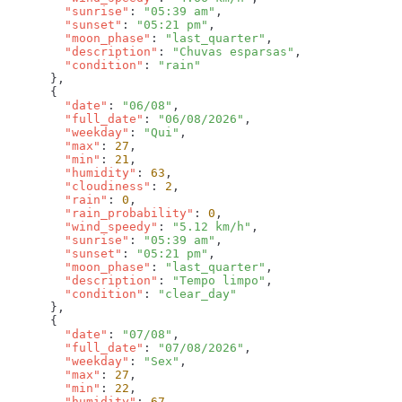
        "sunrise"
: 
"05:39 am"
        "sunset"
: 
"05:21 pm"
        "moon_phase"
: 
"last_quarter"
        "description"
: 
"Chuvas esparsas"
        "condition"
: 
        "date"
: 
"06/08"
        "full_date"
: 
"06/08/2026"
        "weekday"
: 
"Qui"
        "max"
: 
27
        "min"
: 
21
        "humidity"
: 
63
        "cloudiness"
: 
2
        "rain"
: 
0
        "rain_probability"
: 
0
        "wind_speedy"
: 
"5.12 km/h"
        "sunrise"
: 
"05:39 am"
        "sunset"
: 
"05:21 pm"
        "moon_phase"
: 
"last_quarter"
        "description"
: 
"Tempo limpo"
        "condition"
: 
        "date"
: 
"07/08"
        "full_date"
: 
"07/08/2026"
        "weekday"
: 
"Sex"
        "max"
: 
27
        "min"
: 
22
        "humidity"
: 
67