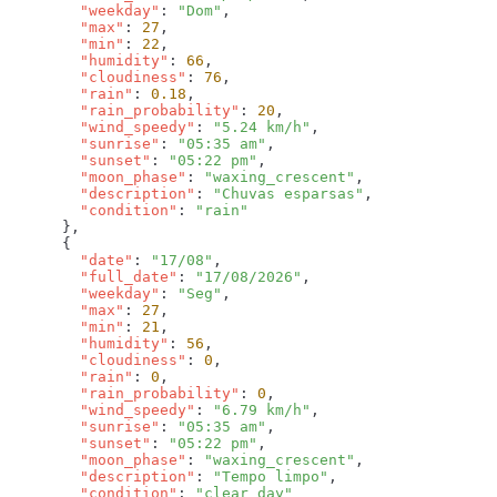
        "weekday"
: 
"Dom"
        "max"
: 
27
        "min"
: 
22
        "humidity"
: 
66
        "cloudiness"
: 
76
        "rain"
: 
0.18
        "rain_probability"
: 
20
        "wind_speedy"
: 
"5.24 km/h"
        "sunrise"
: 
"05:35 am"
        "sunset"
: 
"05:22 pm"
        "moon_phase"
: 
"waxing_crescent"
        "description"
: 
"Chuvas esparsas"
        "condition"
: 
        "date"
: 
"17/08"
        "full_date"
: 
"17/08/2026"
        "weekday"
: 
"Seg"
        "max"
: 
27
        "min"
: 
21
        "humidity"
: 
56
        "cloudiness"
: 
0
        "rain"
: 
0
        "rain_probability"
: 
0
        "wind_speedy"
: 
"6.79 km/h"
        "sunrise"
: 
"05:35 am"
        "sunset"
: 
"05:22 pm"
        "moon_phase"
: 
"waxing_crescent"
        "description"
: 
"Tempo limpo"
        "condition"
: 