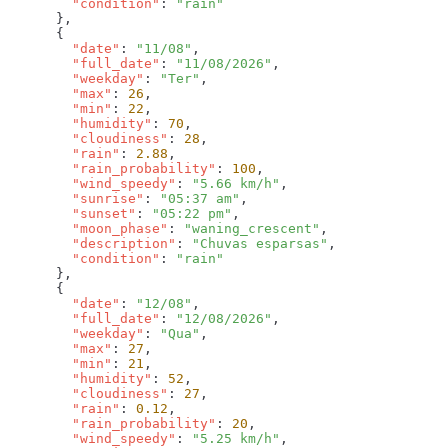
        "condition"
: 
        "date"
: 
"11/08"
        "full_date"
: 
"11/08/2026"
        "weekday"
: 
"Ter"
        "max"
: 
26
        "min"
: 
22
        "humidity"
: 
70
        "cloudiness"
: 
28
        "rain"
: 
2.88
        "rain_probability"
: 
100
        "wind_speedy"
: 
"5.66 km/h"
        "sunrise"
: 
"05:37 am"
        "sunset"
: 
"05:22 pm"
        "moon_phase"
: 
"waning_crescent"
        "description"
: 
"Chuvas esparsas"
        "condition"
: 
        "date"
: 
"12/08"
        "full_date"
: 
"12/08/2026"
        "weekday"
: 
"Qua"
        "max"
: 
27
        "min"
: 
21
        "humidity"
: 
52
        "cloudiness"
: 
27
        "rain"
: 
0.12
        "rain_probability"
: 
20
        "wind_speedy"
: 
"5.25 km/h"