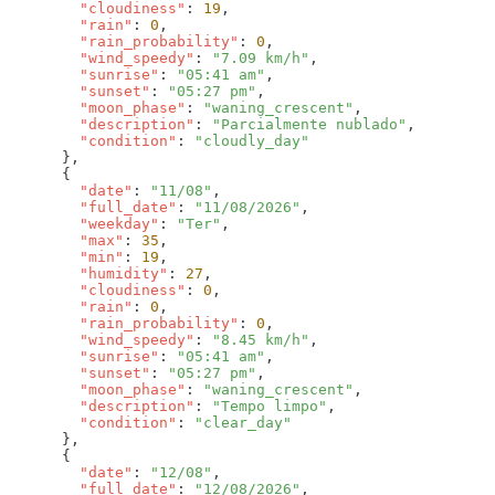
        "cloudiness"
: 
19
        "rain"
: 
0
        "rain_probability"
: 
0
        "wind_speedy"
: 
"7.09 km/h"
        "sunrise"
: 
"05:41 am"
        "sunset"
: 
"05:27 pm"
        "moon_phase"
: 
"waning_crescent"
        "description"
: 
"Parcialmente nublado"
        "condition"
: 
        "date"
: 
"11/08"
        "full_date"
: 
"11/08/2026"
        "weekday"
: 
"Ter"
        "max"
: 
35
        "min"
: 
19
        "humidity"
: 
27
        "cloudiness"
: 
0
        "rain"
: 
0
        "rain_probability"
: 
0
        "wind_speedy"
: 
"8.45 km/h"
        "sunrise"
: 
"05:41 am"
        "sunset"
: 
"05:27 pm"
        "moon_phase"
: 
"waning_crescent"
        "description"
: 
"Tempo limpo"
        "condition"
: 
        "date"
: 
"12/08"
        "full_date"
: 
"12/08/2026"