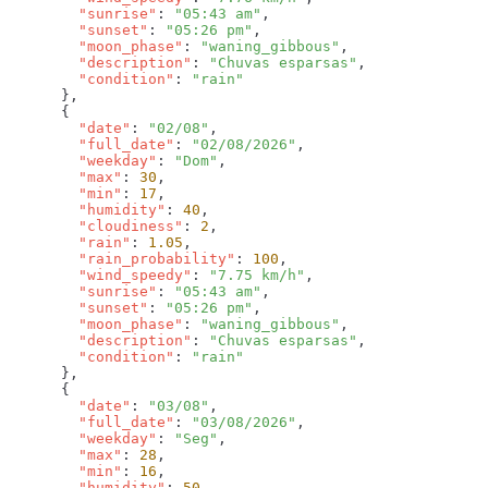
        "sunrise"
: 
"05:43 am"
        "sunset"
: 
"05:26 pm"
        "moon_phase"
: 
"waning_gibbous"
        "description"
: 
"Chuvas esparsas"
        "condition"
: 
        "date"
: 
"02/08"
        "full_date"
: 
"02/08/2026"
        "weekday"
: 
"Dom"
        "max"
: 
30
        "min"
: 
17
        "humidity"
: 
40
        "cloudiness"
: 
2
        "rain"
: 
1.05
        "rain_probability"
: 
100
        "wind_speedy"
: 
"7.75 km/h"
        "sunrise"
: 
"05:43 am"
        "sunset"
: 
"05:26 pm"
        "moon_phase"
: 
"waning_gibbous"
        "description"
: 
"Chuvas esparsas"
        "condition"
: 
        "date"
: 
"03/08"
        "full_date"
: 
"03/08/2026"
        "weekday"
: 
"Seg"
        "max"
: 
28
        "min"
: 
16
        "humidity"
: 
50