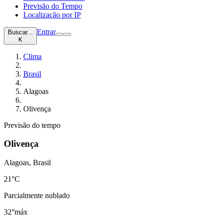
Previsão do Tempo
Localização por IP
Entrar
Buscar...
K
Clima
Brasil
Alagoas
Olivença
Previsão do tempo
Olivença
Alagoas, Brasil
21
°C
Parcialmente nublado
32°
máx