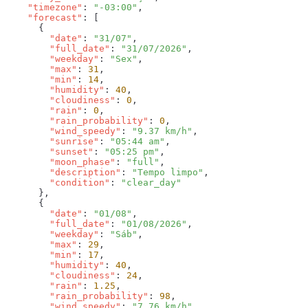
    "timezone"
: 
"-03:00"
    "forecast"
        "date"
: 
"31/07"
        "full_date"
: 
"31/07/2026"
        "weekday"
: 
"Sex"
        "max"
: 
31
        "min"
: 
14
        "humidity"
: 
40
        "cloudiness"
: 
0
        "rain"
: 
0
        "rain_probability"
: 
0
        "wind_speedy"
: 
"9.37 km/h"
        "sunrise"
: 
"05:44 am"
        "sunset"
: 
"05:25 pm"
        "moon_phase"
: 
"full"
        "description"
: 
"Tempo limpo"
        "condition"
: 
        "date"
: 
"01/08"
        "full_date"
: 
"01/08/2026"
        "weekday"
: 
"Sáb"
        "max"
: 
29
        "min"
: 
17
        "humidity"
: 
40
        "cloudiness"
: 
24
        "rain"
: 
1.25
        "rain_probability"
: 
98
        "wind_speedy"
: 
"7.76 km/h"