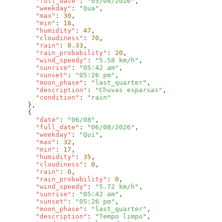
        "full_date"
: 
"05/08/2026"
        "weekday"
: 
"Qua"
        "max"
: 
30
        "min"
: 
18
        "humidity"
: 
47
        "cloudiness"
: 
70
        "rain"
: 
0.33
        "rain_probability"
: 
20
        "wind_speedy"
: 
"5.58 km/h"
        "sunrise"
: 
"05:42 am"
        "sunset"
: 
"05:26 pm"
        "moon_phase"
: 
"last_quarter"
        "description"
: 
"Chuvas esparsas"
        "condition"
: 
        "date"
: 
"06/08"
        "full_date"
: 
"06/08/2026"
        "weekday"
: 
"Qui"
        "max"
: 
32
        "min"
: 
17
        "humidity"
: 
35
        "cloudiness"
: 
0
        "rain"
: 
0
        "rain_probability"
: 
0
        "wind_speedy"
: 
"5.72 km/h"
        "sunrise"
: 
"05:42 am"
        "sunset"
: 
"05:26 pm"
        "moon_phase"
: 
"last_quarter"
        "description"
: 
"Tempo limpo"