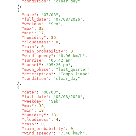
        "condition"
: 
        "date"
: 
"07/08"
        "full_date"
: 
"07/08/2026"
        "weekday"
: 
"Sex"
        "max"
: 
32
        "min"
: 
17
        "humidity"
: 
36
        "cloudiness"
: 
0
        "rain"
: 
0
        "rain_probability"
: 
0
        "wind_speedy"
: 
"6.96 km/h"
        "sunrise"
: 
"05:42 am"
        "sunset"
: 
"05:26 pm"
        "moon_phase"
: 
"last_quarter"
        "description"
: 
"Tempo limpo"
        "condition"
: 
        "date"
: 
"08/08"
        "full_date"
: 
"08/08/2026"
        "weekday"
: 
"Sáb"
        "max"
: 
33
        "min"
: 
18
        "humidity"
: 
38
        "cloudiness"
: 
4
        "rain"
: 
0
        "rain_probability"
: 
0
        "wind_speedy"
: 
"7.46 km/h"