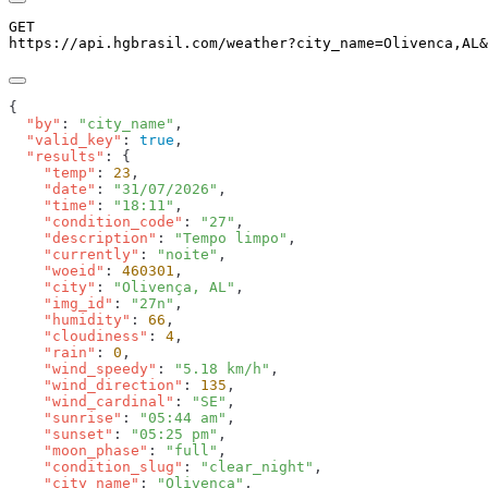
GET
https://api.hgbrasil.com
/weather
?
city_name
=
Olivenca,AL
&
  "by"
: 
"city_name"
  "valid_key"
: 
true
  "results"
    "temp"
: 
23
    "date"
: 
"31/07/2026"
    "time"
: 
"18:11"
    "condition_code"
: 
"27"
    "description"
: 
"Tempo limpo"
    "currently"
: 
"noite"
    "woeid"
: 
460301
    "city"
: 
"Olivença, AL"
    "img_id"
: 
"27n"
    "humidity"
: 
66
    "cloudiness"
: 
4
    "rain"
: 
0
    "wind_speedy"
: 
"5.18 km/h"
    "wind_direction"
: 
135
    "wind_cardinal"
: 
"SE"
    "sunrise"
: 
"05:44 am"
    "sunset"
: 
"05:25 pm"
    "moon_phase"
: 
"full"
    "condition_slug"
: 
"clear_night"
    "city_name"
: 
"Olivença"