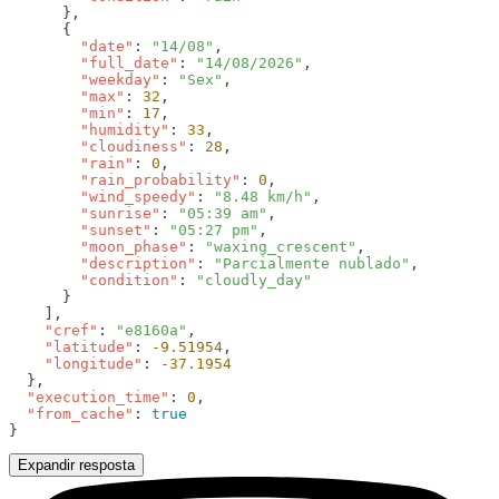
        "date"
: 
"14/08"
        "full_date"
: 
"14/08/2026"
        "weekday"
: 
"Sex"
        "max"
: 
32
        "min"
: 
17
        "humidity"
: 
33
        "cloudiness"
: 
28
        "rain"
: 
0
        "rain_probability"
: 
0
        "wind_speedy"
: 
"8.48 km/h"
        "sunrise"
: 
"05:39 am"
        "sunset"
: 
"05:27 pm"
        "moon_phase"
: 
"waxing_crescent"
        "description"
: 
"Parcialmente nublado"
        "condition"
: 
    "cref"
: 
"e8160a"
    "latitude"
: 
-9.51954
    "longitude"
: 
  "execution_time"
: 
0
  "from_cache"
: 
Expandir resposta