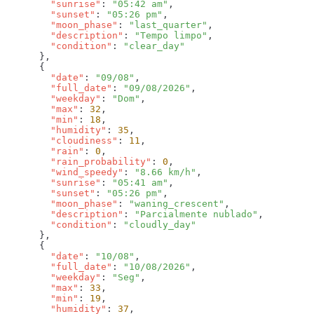
        "sunrise"
: 
"05:42 am"
        "sunset"
: 
"05:26 pm"
        "moon_phase"
: 
"last_quarter"
        "description"
: 
"Tempo limpo"
        "condition"
: 
        "date"
: 
"09/08"
        "full_date"
: 
"09/08/2026"
        "weekday"
: 
"Dom"
        "max"
: 
32
        "min"
: 
18
        "humidity"
: 
35
        "cloudiness"
: 
11
        "rain"
: 
0
        "rain_probability"
: 
0
        "wind_speedy"
: 
"8.66 km/h"
        "sunrise"
: 
"05:41 am"
        "sunset"
: 
"05:26 pm"
        "moon_phase"
: 
"waning_crescent"
        "description"
: 
"Parcialmente nublado"
        "condition"
: 
        "date"
: 
"10/08"
        "full_date"
: 
"10/08/2026"
        "weekday"
: 
"Seg"
        "max"
: 
33
        "min"
: 
19
        "humidity"
: 
37