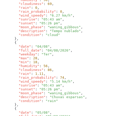
        "cloudiness"
: 
69
        "rain"
: 
0
        "rain_probability"
: 
0
        "wind_speedy"
: 
"6.27 km/h"
        "sunrise"
: 
"05:43 am"
        "sunset"
: 
"05:26 pm"
        "moon_phase"
: 
"waning_gibbous"
        "description"
: 
"Tempo nublado"
        "condition"
: 
        "date"
: 
"04/08"
        "full_date"
: 
"04/08/2026"
        "weekday"
: 
"Ter"
        "max"
: 
28
        "min"
: 
18
        "humidity"
: 
56
        "cloudiness"
: 
86
        "rain"
: 
1.11
        "rain_probability"
: 
74
        "wind_speedy"
: 
"5.14 km/h"
        "sunrise"
: 
"05:43 am"
        "sunset"
: 
"05:26 pm"
        "moon_phase"
: 
"waning_gibbous"
        "description"
: 
"Chuvas esparsas"
        "condition"
: 
        "date"
: 
"05/08"