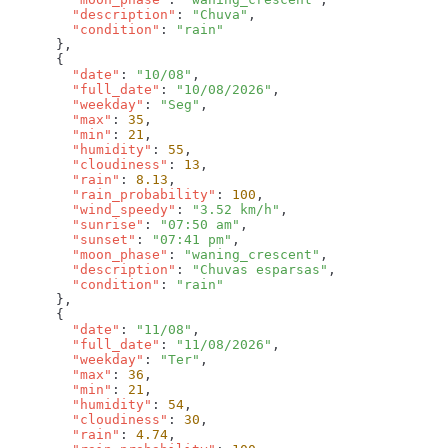
        "description"
: 
"Chuva"
        "condition"
: 
        "date"
: 
"10/08"
        "full_date"
: 
"10/08/2026"
        "weekday"
: 
"Seg"
        "max"
: 
35
        "min"
: 
21
        "humidity"
: 
55
        "cloudiness"
: 
13
        "rain"
: 
8.13
        "rain_probability"
: 
100
        "wind_speedy"
: 
"3.52 km/h"
        "sunrise"
: 
"07:50 am"
        "sunset"
: 
"07:41 pm"
        "moon_phase"
: 
"waning_crescent"
        "description"
: 
"Chuvas esparsas"
        "condition"
: 
        "date"
: 
"11/08"
        "full_date"
: 
"11/08/2026"
        "weekday"
: 
"Ter"
        "max"
: 
36
        "min"
: 
21
        "humidity"
: 
54
        "cloudiness"
: 
30
        "rain"
: 
4.74