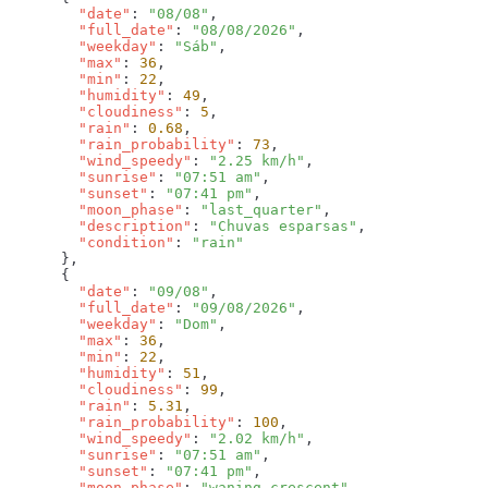
        "date"
: 
"08/08"
        "full_date"
: 
"08/08/2026"
        "weekday"
: 
"Sáb"
        "max"
: 
36
        "min"
: 
22
        "humidity"
: 
49
        "cloudiness"
: 
5
        "rain"
: 
0.68
        "rain_probability"
: 
73
        "wind_speedy"
: 
"2.25 km/h"
        "sunrise"
: 
"07:51 am"
        "sunset"
: 
"07:41 pm"
        "moon_phase"
: 
"last_quarter"
        "description"
: 
"Chuvas esparsas"
        "condition"
: 
        "date"
: 
"09/08"
        "full_date"
: 
"09/08/2026"
        "weekday"
: 
"Dom"
        "max"
: 
36
        "min"
: 
22
        "humidity"
: 
51
        "cloudiness"
: 
99
        "rain"
: 
5.31
        "rain_probability"
: 
100
        "wind_speedy"
: 
"2.02 km/h"
        "sunrise"
: 
"07:51 am"
        "sunset"
: 
"07:41 pm"
        "moon_phase"
: 
"waning_crescent"