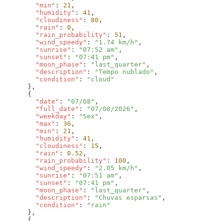
        "min"
: 
21
        "humidity"
: 
41
        "cloudiness"
: 
80
        "rain"
: 
0
        "rain_probability"
: 
51
        "wind_speedy"
: 
"1.74 km/h"
        "sunrise"
: 
"07:52 am"
        "sunset"
: 
"07:41 pm"
        "moon_phase"
: 
"last_quarter"
        "description"
: 
"Tempo nublado"
        "condition"
: 
        "date"
: 
"07/08"
        "full_date"
: 
"07/08/2026"
        "weekday"
: 
"Sex"
        "max"
: 
36
        "min"
: 
21
        "humidity"
: 
41
        "cloudiness"
: 
15
        "rain"
: 
0.52
        "rain_probability"
: 
100
        "wind_speedy"
: 
"2.05 km/h"
        "sunrise"
: 
"07:51 am"
        "sunset"
: 
"07:41 pm"
        "moon_phase"
: 
"last_quarter"
        "description"
: 
"Chuvas esparsas"
        "condition"
: 