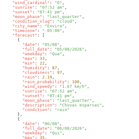
    "wind_cardinal"
: 
"O"
    "sunrise"
: 
"07:52 am"
    "sunset"
: 
"07:41 pm"
    "moon_phase"
: 
"last_quarter"
    "condition_slug"
: 
"cloud"
    "city_name"
: 
"Envira"
    "timezone"
: 
"-05:00"
    "forecast"
        "date"
: 
"05/08"
        "full_date"
: 
"05/08/2026"
        "weekday"
: 
"Qua"
        "max"
: 
33
        "min"
: 
22
        "humidity"
: 
87
        "cloudiness"
: 
97
        "rain"
: 
2.19
        "rain_probability"
: 
100
        "wind_speedy"
: 
"1.67 km/h"
        "sunrise"
: 
"07:52 am"
        "sunset"
: 
"07:41 pm"
        "moon_phase"
: 
"last_quarter"
        "description"
: 
"Chuvas esparsas"
        "condition"
: 
        "date"
: 
"06/08"
        "full_date"
: 
"06/08/2026"
        "weekday"
: 
"Qui"
        "max"
: 
35