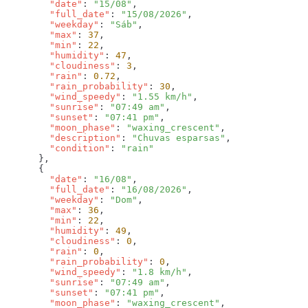
        "date"
: 
"15/08"
        "full_date"
: 
"15/08/2026"
        "weekday"
: 
"Sáb"
        "max"
: 
37
        "min"
: 
22
        "humidity"
: 
47
        "cloudiness"
: 
3
        "rain"
: 
0.72
        "rain_probability"
: 
30
        "wind_speedy"
: 
"1.55 km/h"
        "sunrise"
: 
"07:49 am"
        "sunset"
: 
"07:41 pm"
        "moon_phase"
: 
"waxing_crescent"
        "description"
: 
"Chuvas esparsas"
        "condition"
: 
        "date"
: 
"16/08"
        "full_date"
: 
"16/08/2026"
        "weekday"
: 
"Dom"
        "max"
: 
36
        "min"
: 
22
        "humidity"
: 
49
        "cloudiness"
: 
0
        "rain"
: 
0
        "rain_probability"
: 
0
        "wind_speedy"
: 
"1.8 km/h"
        "sunrise"
: 
"07:49 am"
        "sunset"
: 
"07:41 pm"
        "moon_phase"
: 
"waxing_crescent"