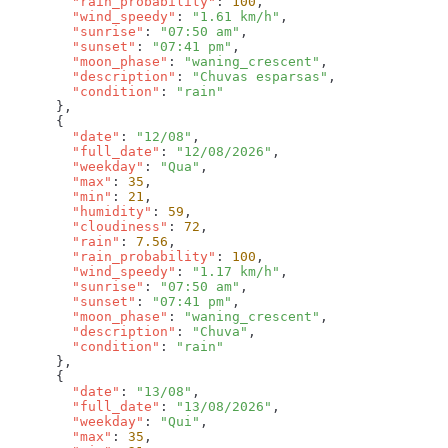
        "rain_probability"
: 
100
        "wind_speedy"
: 
"1.61 km/h"
        "sunrise"
: 
"07:50 am"
        "sunset"
: 
"07:41 pm"
        "moon_phase"
: 
"waning_crescent"
        "description"
: 
"Chuvas esparsas"
        "condition"
: 
        "date"
: 
"12/08"
        "full_date"
: 
"12/08/2026"
        "weekday"
: 
"Qua"
        "max"
: 
35
        "min"
: 
21
        "humidity"
: 
59
        "cloudiness"
: 
72
        "rain"
: 
7.56
        "rain_probability"
: 
100
        "wind_speedy"
: 
"1.17 km/h"
        "sunrise"
: 
"07:50 am"
        "sunset"
: 
"07:41 pm"
        "moon_phase"
: 
"waning_crescent"
        "description"
: 
"Chuva"
        "condition"
: 
        "date"
: 
"13/08"
        "full_date"
: 
"13/08/2026"
        "weekday"
: 
"Qui"
        "max"
: 
35