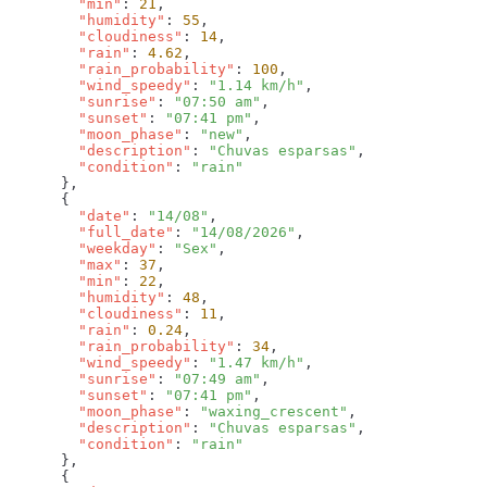
        "min"
: 
21
        "humidity"
: 
55
        "cloudiness"
: 
14
        "rain"
: 
4.62
        "rain_probability"
: 
100
        "wind_speedy"
: 
"1.14 km/h"
        "sunrise"
: 
"07:50 am"
        "sunset"
: 
"07:41 pm"
        "moon_phase"
: 
"new"
        "description"
: 
"Chuvas esparsas"
        "condition"
: 
        "date"
: 
"14/08"
        "full_date"
: 
"14/08/2026"
        "weekday"
: 
"Sex"
        "max"
: 
37
        "min"
: 
22
        "humidity"
: 
48
        "cloudiness"
: 
11
        "rain"
: 
0.24
        "rain_probability"
: 
34
        "wind_speedy"
: 
"1.47 km/h"
        "sunrise"
: 
"07:49 am"
        "sunset"
: 
"07:41 pm"
        "moon_phase"
: 
"waxing_crescent"
        "description"
: 
"Chuvas esparsas"
        "condition"
: 