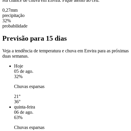
Há chance de chuva em Envira. Fique atento ao céu.
0,27mm
precipitação
32%
probabilidade
Previsão para 15 dias
Veja a tendência de temperatura e chuva em Envira para as próximas
duas semanas.
Hoje
05 de ago.
32%
Chuvas esparsas
21°
36°
quinta-feira
06 de ago.
63%
Chuvas esparsas