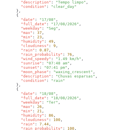
        "description"
: 
"Tempo limpo"
        "condition"
: 
        "date"
: 
"17/08"
        "full_date"
: 
"17/08/2026"
        "weekday"
: 
"Seg"
        "max"
: 
37
        "min"
: 
23
        "humidity"
: 
49
        "cloudiness"
: 
9
        "rain"
: 
0.87
        "rain_probability"
: 
76
        "wind_speedy"
: 
"1.49 km/h"
        "sunrise"
: 
"07:48 am"
        "sunset"
: 
"07:41 pm"
        "moon_phase"
: 
"waxing_crescent"
        "description"
: 
"Chuvas esparsas"
        "condition"
: 
        "date"
: 
"18/08"
        "full_date"
: 
"18/08/2026"
        "weekday"
: 
"Ter"
        "max"
: 
26
        "min"
: 
21
        "humidity"
: 
86
        "cloudiness"
: 
100
        "rain"
: 
7.44
        "rain_probability"
: 
100