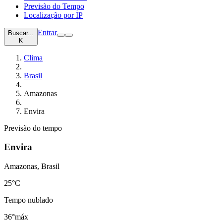
Previsão do Tempo
Localização por IP
Entrar
Buscar...
K
Clima
Brasil
Amazonas
Envira
Previsão do tempo
Envira
Amazonas, Brasil
25
°C
Tempo nublado
36°
máx