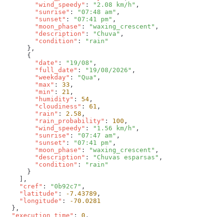
        "wind_speedy"
: 
"2.08 km/h"
        "sunrise"
: 
"07:48 am"
        "sunset"
: 
"07:41 pm"
        "moon_phase"
: 
"waxing_crescent"
        "description"
: 
"Chuva"
        "condition"
: 
        "date"
: 
"19/08"
        "full_date"
: 
"19/08/2026"
        "weekday"
: 
"Qua"
        "max"
: 
33
        "min"
: 
21
        "humidity"
: 
54
        "cloudiness"
: 
61
        "rain"
: 
2.58
        "rain_probability"
: 
100
        "wind_speedy"
: 
"1.56 km/h"
        "sunrise"
: 
"07:47 am"
        "sunset"
: 
"07:41 pm"
        "moon_phase"
: 
"waxing_crescent"
        "description"
: 
"Chuvas esparsas"
        "condition"
: 
    "cref"
: 
"0b92c7"
    "latitude"
: 
-7.43789
    "longitude"
: 
  "execution_time"
: 
0