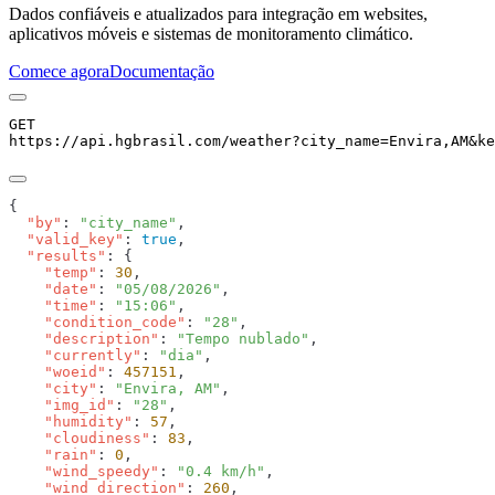
Dados confiáveis e atualizados para integração em websites,
aplicativos móveis e sistemas de monitoramento climático.
Comece agora
Documentação
GET
https://api.hgbrasil.com
/weather
?
city_name
=
Envira,AM
&
ke
  "by"
: 
"city_name"
  "valid_key"
: 
true
  "results"
    "temp"
: 
30
    "date"
: 
"05/08/2026"
    "time"
: 
"15:06"
    "condition_code"
: 
"28"
    "description"
: 
"Tempo nublado"
    "currently"
: 
"dia"
    "woeid"
: 
457151
    "city"
: 
"Envira, AM"
    "img_id"
: 
"28"
    "humidity"
: 
57
    "cloudiness"
: 
83
    "rain"
: 
0
    "wind_speedy"
: 
"0.4 km/h"
    "wind_direction"
: 
260