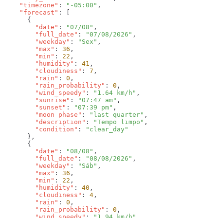
    "timezone"
: 
"-05:00"
    "forecast"
        "date"
: 
"07/08"
        "full_date"
: 
"07/08/2026"
        "weekday"
: 
"Sex"
        "max"
: 
36
        "min"
: 
22
        "humidity"
: 
41
        "cloudiness"
: 
7
        "rain"
: 
0
        "rain_probability"
: 
0
        "wind_speedy"
: 
"1.64 km/h"
        "sunrise"
: 
"07:47 am"
        "sunset"
: 
"07:39 pm"
        "moon_phase"
: 
"last_quarter"
        "description"
: 
"Tempo limpo"
        "condition"
: 
        "date"
: 
"08/08"
        "full_date"
: 
"08/08/2026"
        "weekday"
: 
"Sáb"
        "max"
: 
36
        "min"
: 
22
        "humidity"
: 
40
        "cloudiness"
: 
4
        "rain"
: 
0
        "rain_probability"
: 
0
        "wind_speedy"
: 
"1.94 km/h"