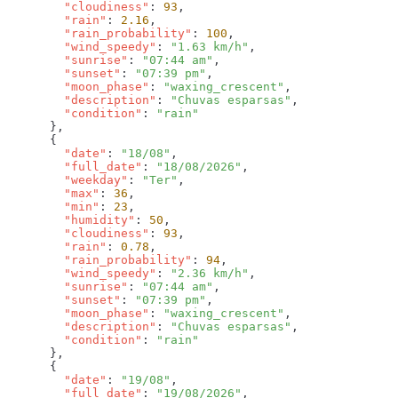
        "cloudiness"
: 
93
        "rain"
: 
2.16
        "rain_probability"
: 
100
        "wind_speedy"
: 
"1.63 km/h"
        "sunrise"
: 
"07:44 am"
        "sunset"
: 
"07:39 pm"
        "moon_phase"
: 
"waxing_crescent"
        "description"
: 
"Chuvas esparsas"
        "condition"
: 
        "date"
: 
"18/08"
        "full_date"
: 
"18/08/2026"
        "weekday"
: 
"Ter"
        "max"
: 
36
        "min"
: 
23
        "humidity"
: 
50
        "cloudiness"
: 
93
        "rain"
: 
0.78
        "rain_probability"
: 
94
        "wind_speedy"
: 
"2.36 km/h"
        "sunrise"
: 
"07:44 am"
        "sunset"
: 
"07:39 pm"
        "moon_phase"
: 
"waxing_crescent"
        "description"
: 
"Chuvas esparsas"
        "condition"
: 
        "date"
: 
"19/08"
        "full_date"
: 
"19/08/2026"