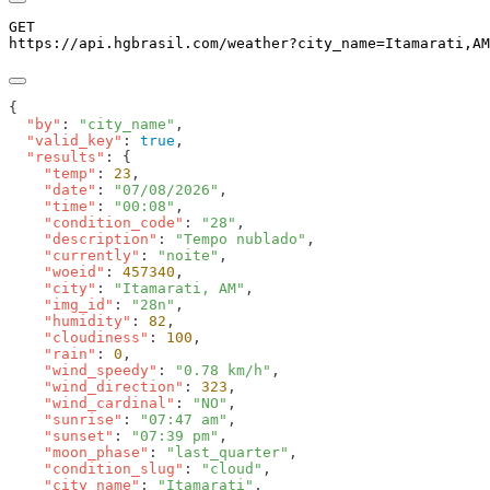
GET
https://api.hgbrasil.com
/weather
?
city_name
=
Itamarati,AM
  "by"
: 
"city_name"
  "valid_key"
: 
true
  "results"
    "temp"
: 
23
    "date"
: 
"07/08/2026"
    "time"
: 
"00:08"
    "condition_code"
: 
"28"
    "description"
: 
"Tempo nublado"
    "currently"
: 
"noite"
    "woeid"
: 
457340
    "city"
: 
"Itamarati, AM"
    "img_id"
: 
"28n"
    "humidity"
: 
82
    "cloudiness"
: 
100
    "rain"
: 
0
    "wind_speedy"
: 
"0.78 km/h"
    "wind_direction"
: 
323
    "wind_cardinal"
: 
"NO"
    "sunrise"
: 
"07:47 am"
    "sunset"
: 
"07:39 pm"
    "moon_phase"
: 
"last_quarter"
    "condition_slug"
: 
"cloud"
    "city_name"
: 
"Itamarati"