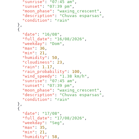
        "sunrise"
: 
"07:45 am"
        "sunset"
: 
"07:39 pm"
        "moon_phase"
: 
"waxing_crescent"
        "description"
: 
"Chuvas esparsas"
        "condition"
: 
        "date"
: 
"16/08"
        "full_date"
: 
"16/08/2026"
        "weekday"
: 
"Dom"
        "max"
: 
36
        "min"
: 
21
        "humidity"
: 
50
        "cloudiness"
: 
23
        "rain"
: 
1.17
        "rain_probability"
: 
100
        "wind_speedy"
: 
"1.38 km/h"
        "sunrise"
: 
"07:45 am"
        "sunset"
: 
"07:39 pm"
        "moon_phase"
: 
"waxing_crescent"
        "description"
: 
"Chuvas esparsas"
        "condition"
: 
        "date"
: 
"17/08"
        "full_date"
: 
"17/08/2026"
        "weekday"
: 
"Seg"
        "max"
: 
35
        "min"
: 
21
        "humidity"
: 
58