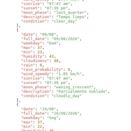
        "sunrise"
: 
"07:47 am"
        "sunset"
: 
"07:39 pm"
        "moon_phase"
: 
"last_quarter"
        "description"
: 
"Tempo limpo"
        "condition"
: 
        "date"
: 
"09/08"
        "full_date"
: 
"09/08/2026"
        "weekday"
: 
"Dom"
        "max"
: 
37
        "min"
: 
23
        "humidity"
: 
43
        "cloudiness"
: 
48
        "rain"
: 
0
        "rain_probability"
: 
0
        "wind_speedy"
: 
"1.85 km/h"
        "sunrise"
: 
"07:47 am"
        "sunset"
: 
"07:39 pm"
        "moon_phase"
: 
"waning_crescent"
        "description"
: 
"Parcialmente nublado"
        "condition"
: 
        "date"
: 
"10/08"
        "full_date"
: 
"10/08/2026"
        "weekday"
: 
"Seg"
        "max"
: 
37
        "min"
: 
22
        "humidity"
: 
46