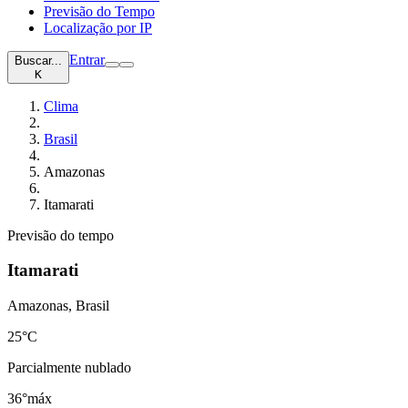
Previsão do Tempo
Localização por IP
Entrar
Buscar...
K
Clima
Brasil
Amazonas
Itamarati
Previsão do tempo
Itamarati
Amazonas, Brasil
25
°C
Parcialmente nublado
36°
máx