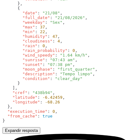
        "date"
: 
"21/08"
        "full_date"
: 
"21/08/2026"
        "weekday"
: 
"Sex"
        "max"
: 
37
        "min"
: 
22
        "humidity"
: 
47
        "cloudiness"
: 
4
        "rain"
: 
0
        "rain_probability"
: 
0
        "wind_speedy"
: 
"1.64 km/h"
        "sunrise"
: 
"07:43 am"
        "sunset"
: 
"07:38 pm"
        "moon_phase"
: 
"first_quarter"
        "description"
: 
"Tempo limpo"
        "condition"
: 
    "cref"
: 
"438b94"
    "latitude"
: 
-6.42459
    "longitude"
: 
  "execution_time"
: 
0
  "from_cache"
: 
Expandir resposta