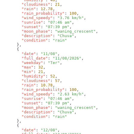
        "cloudiness"
: 
21
        "rain"
: 
12.78
        "rain_probability"
: 
100
        "wind_speedy"
: 
"3.76 km/h"
        "sunrise"
: 
"07:46 am"
        "sunset"
: 
"07:39 pm"
        "moon_phase"
: 
"waning_crescent"
        "description"
: 
"Chuva"
        "condition"
: 
        "date"
: 
"11/08"
        "full_date"
: 
"11/08/2026"
        "weekday"
: 
"Ter"
        "max"
: 
32
        "min"
: 
21
        "humidity"
: 
52
        "cloudiness"
: 
57
        "rain"
: 
10.78
        "rain_probability"
: 
100
        "wind_speedy"
: 
"2.63 km/h"
        "sunrise"
: 
"07:46 am"
        "sunset"
: 
"07:39 pm"
        "moon_phase"
: 
"waning_crescent"
        "description"
: 
"Chuva"
        "condition"
: 
        "date"
: 
"12/08"