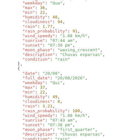
        "weekday"
: 
"Qua"
        "max"
: 
36
        "min"
: 
22
        "humidity"
: 
48
        "cloudiness"
: 
94
        "rain"
: 
1.77
        "rain_probability"
: 
91
        "wind_speedy"
: 
"1.88 km/h"
        "sunrise"
: 
"07:44 am"
        "sunset"
: 
"07:39 pm"
        "moon_phase"
: 
"waxing_crescent"
        "description"
: 
"Chuvas esparsas"
        "condition"
: 
        "date"
: 
"20/08"
        "full_date"
: 
"20/08/2026"
        "weekday"
: 
"Qui"
        "max"
: 
37
        "min"
: 
22
        "humidity"
: 
49
        "cloudiness"
: 
8
        "rain"
: 
3.21
        "rain_probability"
: 
100
        "wind_speedy"
: 
"1.88 km/h"
        "sunrise"
: 
"07:43 am"
        "sunset"
: 
"07:38 pm"
        "moon_phase"
: 
"first_quarter"
        "description"
: 
"Chuvas esparsas"
        "condition"
: 