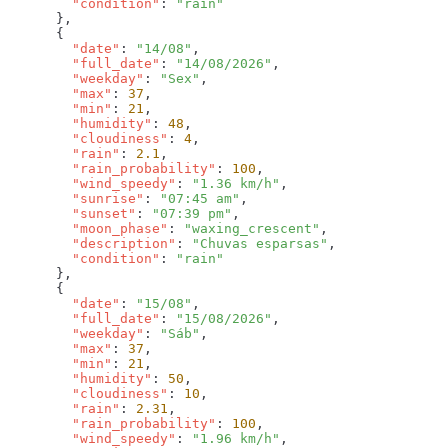
        "condition"
: 
        "date"
: 
"14/08"
        "full_date"
: 
"14/08/2026"
        "weekday"
: 
"Sex"
        "max"
: 
37
        "min"
: 
21
        "humidity"
: 
48
        "cloudiness"
: 
4
        "rain"
: 
2.1
        "rain_probability"
: 
100
        "wind_speedy"
: 
"1.36 km/h"
        "sunrise"
: 
"07:45 am"
        "sunset"
: 
"07:39 pm"
        "moon_phase"
: 
"waxing_crescent"
        "description"
: 
"Chuvas esparsas"
        "condition"
: 
        "date"
: 
"15/08"
        "full_date"
: 
"15/08/2026"
        "weekday"
: 
"Sáb"
        "max"
: 
37
        "min"
: 
21
        "humidity"
: 
50
        "cloudiness"
: 
10
        "rain"
: 
2.31
        "rain_probability"
: 
100
        "wind_speedy"
: 
"1.96 km/h"