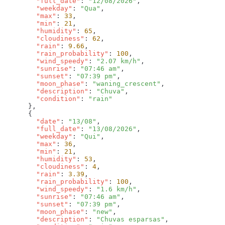
        "full_date"
: 
"12/08/2026"
        "weekday"
: 
"Qua"
        "max"
: 
33
        "min"
: 
21
        "humidity"
: 
65
        "cloudiness"
: 
62
        "rain"
: 
9.66
        "rain_probability"
: 
100
        "wind_speedy"
: 
"2.07 km/h"
        "sunrise"
: 
"07:46 am"
        "sunset"
: 
"07:39 pm"
        "moon_phase"
: 
"waning_crescent"
        "description"
: 
"Chuva"
        "condition"
: 
        "date"
: 
"13/08"
        "full_date"
: 
"13/08/2026"
        "weekday"
: 
"Qui"
        "max"
: 
36
        "min"
: 
21
        "humidity"
: 
53
        "cloudiness"
: 
4
        "rain"
: 
3.39
        "rain_probability"
: 
100
        "wind_speedy"
: 
"1.6 km/h"
        "sunrise"
: 
"07:46 am"
        "sunset"
: 
"07:39 pm"
        "moon_phase"
: 
"new"
        "description"
: 
"Chuvas esparsas"