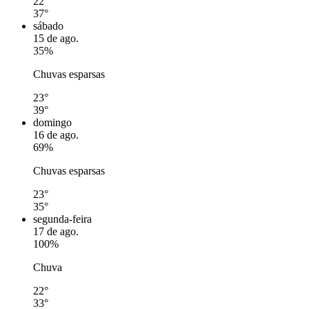
22°
37°
sábado
15 de ago.
35%
Chuvas esparsas
23°
39°
domingo
16 de ago.
69%
Chuvas esparsas
23°
35°
segunda-feira
17 de ago.
100%
Chuva
22°
33°