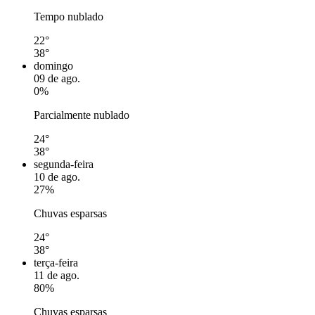
Tempo nublado
22°
38°
domingo
09 de ago.
0%
Parcialmente nublado
24°
38°
segunda-feira
10 de ago.
27%
Chuvas esparsas
24°
38°
terça-feira
11 de ago.
80%
Chuvas esparsas