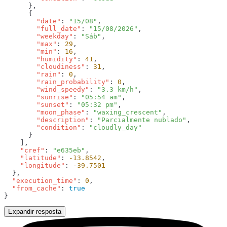
        "date"
: 
"15/08"
        "full_date"
: 
"15/08/2026"
        "weekday"
: 
"Sáb"
        "max"
: 
29
        "min"
: 
16
        "humidity"
: 
41
        "cloudiness"
: 
31
        "rain"
: 
0
        "rain_probability"
: 
0
        "wind_speedy"
: 
"3.3 km/h"
        "sunrise"
: 
"05:54 am"
        "sunset"
: 
"05:32 pm"
        "moon_phase"
: 
"waxing_crescent"
        "description"
: 
"Parcialmente nublado"
        "condition"
: 
    "cref"
: 
"e635eb"
    "latitude"
: 
-13.8542
    "longitude"
: 
  "execution_time"
: 
0
  "from_cache"
: 
Expandir resposta