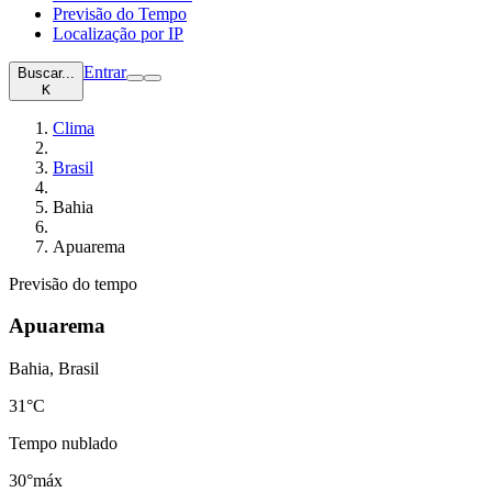
Previsão do Tempo
Localização por IP
Entrar
Buscar...
K
Clima
Brasil
Bahia
Apuarema
Previsão do tempo
Apuarema
Bahia, Brasil
31
°C
Tempo nublado
30°
máx