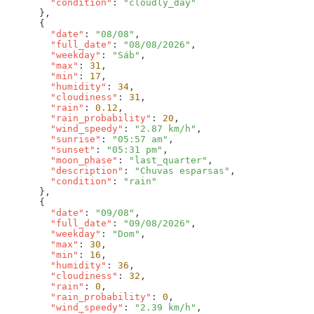
        "condition"
: 
        "date"
: 
"08/08"
        "full_date"
: 
"08/08/2026"
        "weekday"
: 
"Sáb"
        "max"
: 
31
        "min"
: 
17
        "humidity"
: 
34
        "cloudiness"
: 
31
        "rain"
: 
0.12
        "rain_probability"
: 
20
        "wind_speedy"
: 
"2.87 km/h"
        "sunrise"
: 
"05:57 am"
        "sunset"
: 
"05:31 pm"
        "moon_phase"
: 
"last_quarter"
        "description"
: 
"Chuvas esparsas"
        "condition"
: 
        "date"
: 
"09/08"
        "full_date"
: 
"09/08/2026"
        "weekday"
: 
"Dom"
        "max"
: 
30
        "min"
: 
16
        "humidity"
: 
36
        "cloudiness"
: 
32
        "rain"
: 
0
        "rain_probability"
: 
0
        "wind_speedy"
: 
"2.39 km/h"