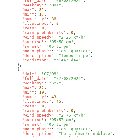
        "full_date"
: 
"06/08/2026"
        "weekday"
: 
"Qui"
        "max"
: 
31
        "min"
: 
17
        "humidity"
: 
36
        "cloudiness"
: 
0
        "rain"
: 
0
        "rain_probability"
: 
0
        "wind_speedy"
: 
"2.25 km/h"
        "sunrise"
: 
"05:58 am"
        "sunset"
: 
"05:31 pm"
        "moon_phase"
: 
"last_quarter"
        "description"
: 
"Tempo limpo"
        "condition"
: 
        "date"
: 
"07/08"
        "full_date"
: 
"07/08/2026"
        "weekday"
: 
"Sex"
        "max"
: 
32
        "min"
: 
19
        "humidity"
: 
43
        "cloudiness"
: 
45
        "rain"
: 
0
        "rain_probability"
: 
0
        "wind_speedy"
: 
"2.76 km/h"
        "sunrise"
: 
"05:57 am"
        "sunset"
: 
"05:31 pm"
        "moon_phase"
: 
"last_quarter"
        "description"
: 
"Parcialmente nublado"