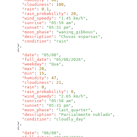
        "cloudiness"
: 
100
        "rain"
: 
0.1
        "rain_probability"
: 
20
        "wind_speedy"
: 
"1.45 km/h"
        "sunrise"
: 
"05:59 am"
        "sunset"
: 
"05:31 pm"
        "moon_phase"
: 
"waning_gibbous"
        "description"
: 
"Chuvas esparsas"
        "condition"
: 
        "date"
: 
"05/08"
        "full_date"
: 
"05/08/2026"
        "weekday"
: 
"Qua"
        "max"
: 
28
        "min"
: 
15
        "humidity"
: 
47
        "cloudiness"
: 
21
        "rain"
: 
0
        "rain_probability"
: 
0
        "wind_speedy"
: 
"2.65 km/h"
        "sunrise"
: 
"05:58 am"
        "sunset"
: 
"05:31 pm"
        "moon_phase"
: 
"last_quarter"
        "description"
: 
"Parcialmente nublado"
        "condition"
: 
        "date"
: 
"06/08"