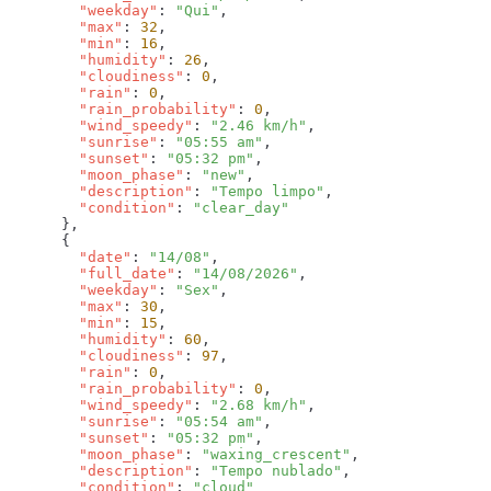
        "weekday"
: 
"Qui"
        "max"
: 
32
        "min"
: 
16
        "humidity"
: 
26
        "cloudiness"
: 
0
        "rain"
: 
0
        "rain_probability"
: 
0
        "wind_speedy"
: 
"2.46 km/h"
        "sunrise"
: 
"05:55 am"
        "sunset"
: 
"05:32 pm"
        "moon_phase"
: 
"new"
        "description"
: 
"Tempo limpo"
        "condition"
: 
        "date"
: 
"14/08"
        "full_date"
: 
"14/08/2026"
        "weekday"
: 
"Sex"
        "max"
: 
30
        "min"
: 
15
        "humidity"
: 
60
        "cloudiness"
: 
97
        "rain"
: 
0
        "rain_probability"
: 
0
        "wind_speedy"
: 
"2.68 km/h"
        "sunrise"
: 
"05:54 am"
        "sunset"
: 
"05:32 pm"
        "moon_phase"
: 
"waxing_crescent"
        "description"
: 
"Tempo nublado"
        "condition"
: 