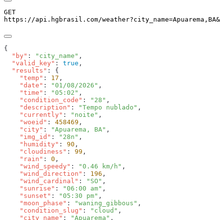
GET
https://api.hgbrasil.com
/weather
?
city_name
=
Apuarema,BA
&
  "by"
: 
"city_name"
  "valid_key"
: 
true
  "results"
    "temp"
: 
17
    "date"
: 
"01/08/2026"
    "time"
: 
"05:02"
    "condition_code"
: 
"28"
    "description"
: 
"Tempo nublado"
    "currently"
: 
"noite"
    "woeid"
: 
458469
    "city"
: 
"Apuarema, BA"
    "img_id"
: 
"28n"
    "humidity"
: 
90
    "cloudiness"
: 
99
    "rain"
: 
0
    "wind_speedy"
: 
"0.46 km/h"
    "wind_direction"
: 
196
    "wind_cardinal"
: 
"SO"
    "sunrise"
: 
"06:00 am"
    "sunset"
: 
"05:30 pm"
    "moon_phase"
: 
"waning_gibbous"
    "condition_slug"
: 
"cloud"
    "city_name"
: 
"Apuarema"