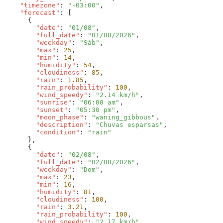
    "timezone"
: 
"-03:00"
    "forecast"
        "date"
: 
"01/08"
        "full_date"
: 
"01/08/2026"
        "weekday"
: 
"Sáb"
        "max"
: 
25
        "min"
: 
14
        "humidity"
: 
54
        "cloudiness"
: 
85
        "rain"
: 
1.85
        "rain_probability"
: 
100
        "wind_speedy"
: 
"2.14 km/h"
        "sunrise"
: 
"06:00 am"
        "sunset"
: 
"05:30 pm"
        "moon_phase"
: 
"waning_gibbous"
        "description"
: 
"Chuvas esparsas"
        "condition"
: 
        "date"
: 
"02/08"
        "full_date"
: 
"02/08/2026"
        "weekday"
: 
"Dom"
        "max"
: 
23
        "min"
: 
16
        "humidity"
: 
81
        "cloudiness"
: 
100
        "rain"
: 
3.21
        "rain_probability"
: 
100
        "wind_speedy"
: 
"2.17 km/h"