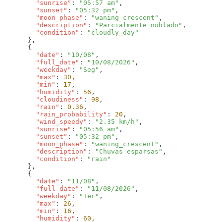
        "sunrise"
: 
"05:57 am"
        "sunset"
: 
"05:32 pm"
        "moon_phase"
: 
"waning_crescent"
        "description"
: 
"Parcialmente nublado"
        "condition"
: 
        "date"
: 
"10/08"
        "full_date"
: 
"10/08/2026"
        "weekday"
: 
"Seg"
        "max"
: 
30
        "min"
: 
17
        "humidity"
: 
56
        "cloudiness"
: 
98
        "rain"
: 
0.36
        "rain_probability"
: 
20
        "wind_speedy"
: 
"2.35 km/h"
        "sunrise"
: 
"05:56 am"
        "sunset"
: 
"05:32 pm"
        "moon_phase"
: 
"waning_crescent"
        "description"
: 
"Chuvas esparsas"
        "condition"
: 
        "date"
: 
"11/08"
        "full_date"
: 
"11/08/2026"
        "weekday"
: 
"Ter"
        "max"
: 
26
        "min"
: 
16
        "humidity"
: 
60