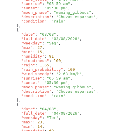
        "sunrise"
: 
"05:59 am"
        "sunset"
: 
"05:30 pm"
        "moon_phase"
: 
"waning_gibbous"
        "description"
: 
"Chuvas esparsas"
        "condition"
: 
        "date"
: 
"03/08"
        "full_date"
: 
"03/08/2026"
        "weekday"
: 
"Seg"
        "max"
: 
27
        "min"
: 
15
        "humidity"
: 
91
        "cloudiness"
: 
100
        "rain"
: 
1.65
        "rain_probability"
: 
100
        "wind_speedy"
: 
"2.63 km/h"
        "sunrise"
: 
"05:59 am"
        "sunset"
: 
"05:30 pm"
        "moon_phase"
: 
"waning_gibbous"
        "description"
: 
"Chuvas esparsas"
        "condition"
: 
        "date"
: 
"04/08"
        "full_date"
: 
"04/08/2026"
        "weekday"
: 
"Ter"
        "max"
: 
23
        "min"
: 
14
        "humidity"
: 
60