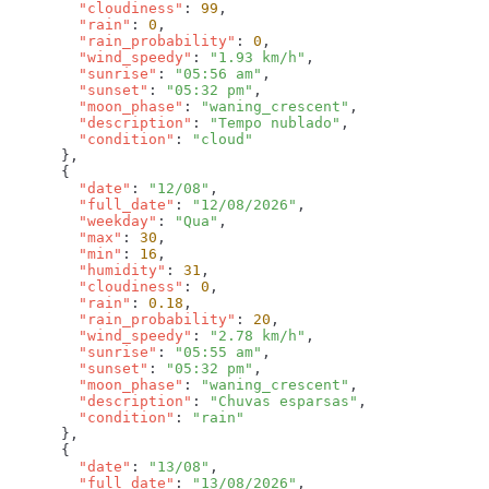
        "cloudiness"
: 
99
        "rain"
: 
0
        "rain_probability"
: 
0
        "wind_speedy"
: 
"1.93 km/h"
        "sunrise"
: 
"05:56 am"
        "sunset"
: 
"05:32 pm"
        "moon_phase"
: 
"waning_crescent"
        "description"
: 
"Tempo nublado"
        "condition"
: 
        "date"
: 
"12/08"
        "full_date"
: 
"12/08/2026"
        "weekday"
: 
"Qua"
        "max"
: 
30
        "min"
: 
16
        "humidity"
: 
31
        "cloudiness"
: 
0
        "rain"
: 
0.18
        "rain_probability"
: 
20
        "wind_speedy"
: 
"2.78 km/h"
        "sunrise"
: 
"05:55 am"
        "sunset"
: 
"05:32 pm"
        "moon_phase"
: 
"waning_crescent"
        "description"
: 
"Chuvas esparsas"
        "condition"
: 
        "date"
: 
"13/08"
        "full_date"
: 
"13/08/2026"