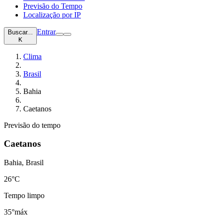
Previsão do Tempo
Localização por IP
Entrar
Buscar...
K
Clima
Brasil
Bahia
Caetanos
Previsão do tempo
Caetanos
Bahia, Brasil
26
°C
Tempo limpo
35°
máx