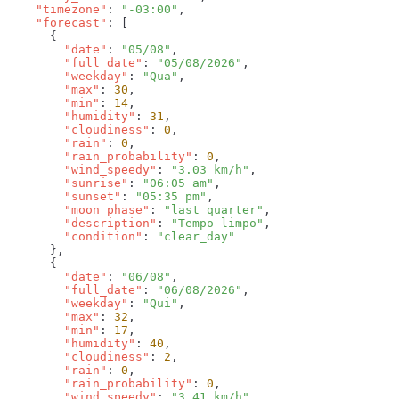
    "timezone"
: 
"-03:00"
    "forecast"
        "date"
: 
"05/08"
        "full_date"
: 
"05/08/2026"
        "weekday"
: 
"Qua"
        "max"
: 
30
        "min"
: 
14
        "humidity"
: 
31
        "cloudiness"
: 
0
        "rain"
: 
0
        "rain_probability"
: 
0
        "wind_speedy"
: 
"3.03 km/h"
        "sunrise"
: 
"06:05 am"
        "sunset"
: 
"05:35 pm"
        "moon_phase"
: 
"last_quarter"
        "description"
: 
"Tempo limpo"
        "condition"
: 
        "date"
: 
"06/08"
        "full_date"
: 
"06/08/2026"
        "weekday"
: 
"Qui"
        "max"
: 
32
        "min"
: 
17
        "humidity"
: 
40
        "cloudiness"
: 
2
        "rain"
: 
0
        "rain_probability"
: 
0
        "wind_speedy"
: 
"3.41 km/h"