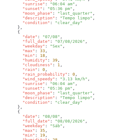
        "sunrise"
: 
"06:04 am"
        "sunset"
: 
"05:36 pm"
        "moon_phase"
: 
"last_quarter"
        "description"
: 
"Tempo limpo"
        "condition"
: 
        "date"
: 
"07/08"
        "full_date"
: 
"07/08/2026"
        "weekday"
: 
"Sex"
        "max"
: 
33
        "min"
: 
18
        "humidity"
: 
39
        "cloudiness"
: 
1
        "rain"
: 
0
        "rain_probability"
: 
0
        "wind_speedy"
: 
"3.13 km/h"
        "sunrise"
: 
"06:04 am"
        "sunset"
: 
"05:36 pm"
        "moon_phase"
: 
"last_quarter"
        "description"
: 
"Tempo limpo"
        "condition"
: 
        "date"
: 
"08/08"
        "full_date"
: 
"08/08/2026"
        "weekday"
: 
"Sáb"
        "max"
: 
35
        "min"
: 
19
        "humidity"
: 
28