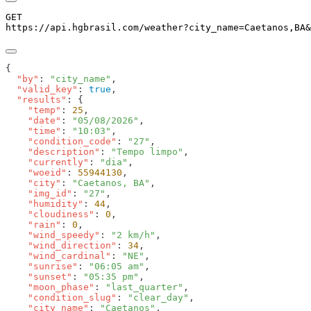
GET
https://api.hgbrasil.com
/weather
?
city_name
=
Caetanos,BA
&
  "by"
: 
"city_name"
  "valid_key"
: 
true
  "results"
    "temp"
: 
25
    "date"
: 
"05/08/2026"
    "time"
: 
"10:03"
    "condition_code"
: 
"27"
    "description"
: 
"Tempo limpo"
    "currently"
: 
"dia"
    "woeid"
: 
55944130
    "city"
: 
"Caetanos, BA"
    "img_id"
: 
"27"
    "humidity"
: 
44
    "cloudiness"
: 
0
    "rain"
: 
0
    "wind_speedy"
: 
"2 km/h"
    "wind_direction"
: 
34
    "wind_cardinal"
: 
"NE"
    "sunrise"
: 
"06:05 am"
    "sunset"
: 
"05:35 pm"
    "moon_phase"
: 
"last_quarter"
    "condition_slug"
: 
"clear_day"
    "city_name"
: 
"Caetanos"