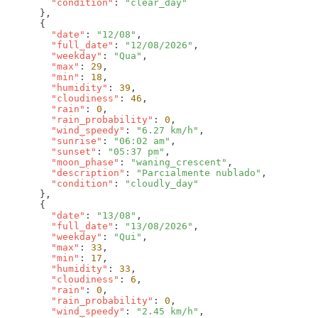
        "condition"
: 
        "date"
: 
"12/08"
        "full_date"
: 
"12/08/2026"
        "weekday"
: 
"Qua"
        "max"
: 
29
        "min"
: 
18
        "humidity"
: 
39
        "cloudiness"
: 
46
        "rain"
: 
0
        "rain_probability"
: 
0
        "wind_speedy"
: 
"6.27 km/h"
        "sunrise"
: 
"06:02 am"
        "sunset"
: 
"05:37 pm"
        "moon_phase"
: 
"waning_crescent"
        "description"
: 
"Parcialmente nublado"
        "condition"
: 
        "date"
: 
"13/08"
        "full_date"
: 
"13/08/2026"
        "weekday"
: 
"Qui"
        "max"
: 
33
        "min"
: 
17
        "humidity"
: 
33
        "cloudiness"
: 
6
        "rain"
: 
0
        "rain_probability"
: 
0
        "wind_speedy"
: 
"2.45 km/h"