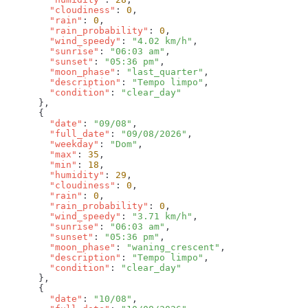
        "cloudiness"
: 
0
        "rain"
: 
0
        "rain_probability"
: 
0
        "wind_speedy"
: 
"4.02 km/h"
        "sunrise"
: 
"06:03 am"
        "sunset"
: 
"05:36 pm"
        "moon_phase"
: 
"last_quarter"
        "description"
: 
"Tempo limpo"
        "condition"
: 
        "date"
: 
"09/08"
        "full_date"
: 
"09/08/2026"
        "weekday"
: 
"Dom"
        "max"
: 
35
        "min"
: 
18
        "humidity"
: 
29
        "cloudiness"
: 
0
        "rain"
: 
0
        "rain_probability"
: 
0
        "wind_speedy"
: 
"3.71 km/h"
        "sunrise"
: 
"06:03 am"
        "sunset"
: 
"05:36 pm"
        "moon_phase"
: 
"waning_crescent"
        "description"
: 
"Tempo limpo"
        "condition"
: 
        "date"
: 
"10/08"