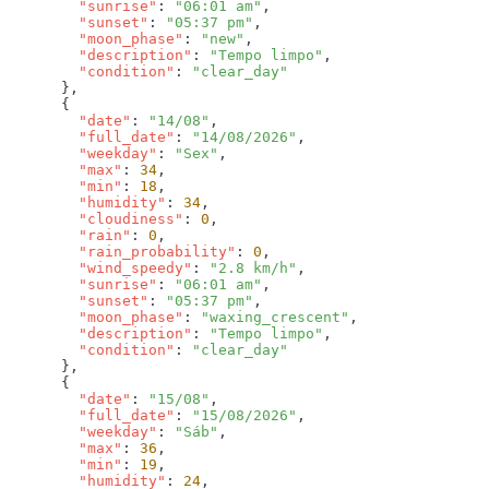
        "sunrise"
: 
"06:01 am"
        "sunset"
: 
"05:37 pm"
        "moon_phase"
: 
"new"
        "description"
: 
"Tempo limpo"
        "condition"
: 
        "date"
: 
"14/08"
        "full_date"
: 
"14/08/2026"
        "weekday"
: 
"Sex"
        "max"
: 
34
        "min"
: 
18
        "humidity"
: 
34
        "cloudiness"
: 
0
        "rain"
: 
0
        "rain_probability"
: 
0
        "wind_speedy"
: 
"2.8 km/h"
        "sunrise"
: 
"06:01 am"
        "sunset"
: 
"05:37 pm"
        "moon_phase"
: 
"waxing_crescent"
        "description"
: 
"Tempo limpo"
        "condition"
: 
        "date"
: 
"15/08"
        "full_date"
: 
"15/08/2026"
        "weekday"
: 
"Sáb"
        "max"
: 
36
        "min"
: 
19
        "humidity"
: 
24