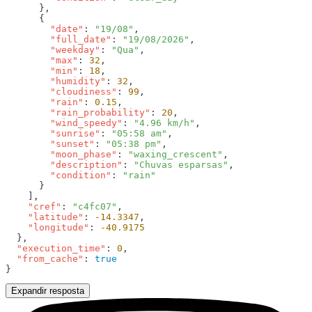
        "date"
: 
"19/08"
        "full_date"
: 
"19/08/2026"
        "weekday"
: 
"Qua"
        "max"
: 
32
        "min"
: 
18
        "humidity"
: 
32
        "cloudiness"
: 
99
        "rain"
: 
0.15
        "rain_probability"
: 
20
        "wind_speedy"
: 
"4.96 km/h"
        "sunrise"
: 
"05:58 am"
        "sunset"
: 
"05:38 pm"
        "moon_phase"
: 
"waxing_crescent"
        "description"
: 
"Chuvas esparsas"
        "condition"
: 
    "cref"
: 
"c4fc07"
    "latitude"
: 
-14.3347
    "longitude"
: 
  "execution_time"
: 
0
  "from_cache"
: 
Expandir resposta