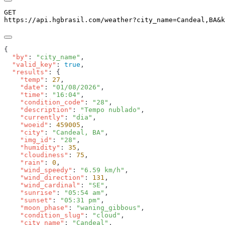
GET
https://api.hgbrasil.com
/weather
?
city_name
=
Candeal,BA
&
k
  "by"
: 
"city_name"
  "valid_key"
: 
true
  "results"
    "temp"
: 
27
    "date"
: 
"01/08/2026"
    "time"
: 
"16:04"
    "condition_code"
: 
"28"
    "description"
: 
"Tempo nublado"
    "currently"
: 
"dia"
    "woeid"
: 
459005
    "city"
: 
"Candeal, BA"
    "img_id"
: 
"28"
    "humidity"
: 
35
    "cloudiness"
: 
75
    "rain"
: 
0
    "wind_speedy"
: 
"6.59 km/h"
    "wind_direction"
: 
131
    "wind_cardinal"
: 
"SE"
    "sunrise"
: 
"05:54 am"
    "sunset"
: 
"05:31 pm"
    "moon_phase"
: 
"waning_gibbous"
    "condition_slug"
: 
"cloud"
    "city_name"
: 
"Candeal"