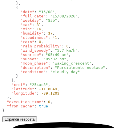
        "date"
: 
"15/08"
        "full_date"
: 
"15/08/2026"
        "weekday"
: 
"Sáb"
        "max"
: 
31
        "min"
: 
16
        "humidity"
: 
37
        "cloudiness"
: 
41
        "rain"
: 
0
        "rain_probability"
: 
0
        "wind_speedy"
: 
"5.7 km/h"
        "sunrise"
: 
"05:49 am"
        "sunset"
: 
"05:32 pm"
        "moon_phase"
: 
"waxing_crescent"
        "description"
: 
"Parcialmente nublado"
        "condition"
: 
    "cref"
: 
"254ac3"
    "latitude"
: 
-11.8049
    "longitude"
: 
  "execution_time"
: 
0
  "from_cache"
: 
Expandir resposta