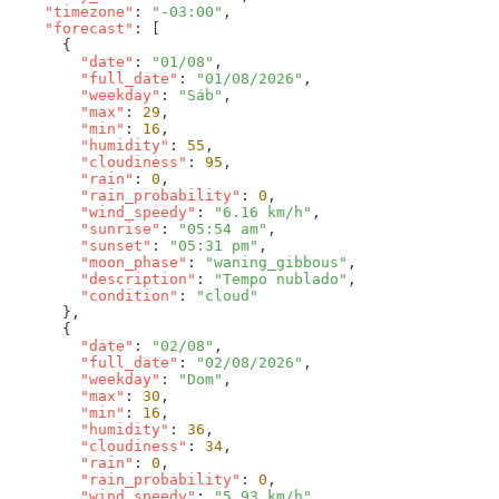
    "timezone"
: 
"-03:00"
    "forecast"
        "date"
: 
"01/08"
        "full_date"
: 
"01/08/2026"
        "weekday"
: 
"Sáb"
        "max"
: 
29
        "min"
: 
16
        "humidity"
: 
55
        "cloudiness"
: 
95
        "rain"
: 
0
        "rain_probability"
: 
0
        "wind_speedy"
: 
"6.16 km/h"
        "sunrise"
: 
"05:54 am"
        "sunset"
: 
"05:31 pm"
        "moon_phase"
: 
"waning_gibbous"
        "description"
: 
"Tempo nublado"
        "condition"
: 
        "date"
: 
"02/08"
        "full_date"
: 
"02/08/2026"
        "weekday"
: 
"Dom"
        "max"
: 
30
        "min"
: 
16
        "humidity"
: 
36
        "cloudiness"
: 
34
        "rain"
: 
0
        "rain_probability"
: 
0
        "wind_speedy"
: 
"5.93 km/h"