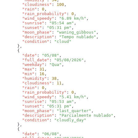
        "cloudiness"
: 
100
        "rain"
: 
0
        "rain_probability"
: 
0
        "wind_speedy"
: 
"6.89 km/h"
        "sunrise"
: 
"05:54 am"
        "sunset"
: 
"05:31 pm"
        "moon_phase"
: 
"waning_gibbous"
        "description"
: 
"Tempo nublado"
        "condition"
: 
        "date"
: 
"05/08"
        "full_date"
: 
"05/08/2026"
        "weekday"
: 
"Qua"
        "max"
: 
31
        "min"
: 
16
        "humidity"
: 
38
        "cloudiness"
: 
11
        "rain"
: 
0
        "rain_probability"
: 
0
        "wind_speedy"
: 
"5.41 km/h"
        "sunrise"
: 
"05:53 am"
        "sunset"
: 
"05:31 pm"
        "moon_phase"
: 
"last_quarter"
        "description"
: 
"Parcialmente nublado"
        "condition"
: 
        "date"
: 
"06/08"