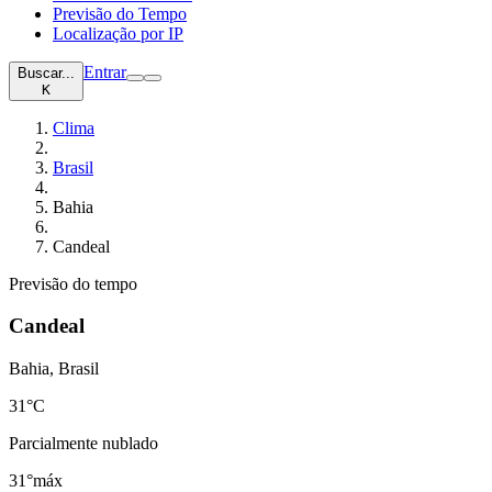
Previsão do Tempo
Localização por IP
Entrar
Buscar...
K
Clima
Brasil
Bahia
Candeal
Previsão do tempo
Candeal
Bahia, Brasil
31
°C
Parcialmente nublado
31°
máx