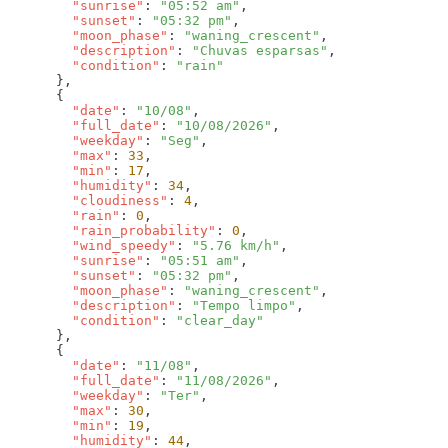
        "sunrise"
: 
"05:52 am"
        "sunset"
: 
"05:32 pm"
        "moon_phase"
: 
"waning_crescent"
        "description"
: 
"Chuvas esparsas"
        "condition"
: 
        "date"
: 
"10/08"
        "full_date"
: 
"10/08/2026"
        "weekday"
: 
"Seg"
        "max"
: 
33
        "min"
: 
17
        "humidity"
: 
34
        "cloudiness"
: 
4
        "rain"
: 
0
        "rain_probability"
: 
0
        "wind_speedy"
: 
"5.76 km/h"
        "sunrise"
: 
"05:51 am"
        "sunset"
: 
"05:32 pm"
        "moon_phase"
: 
"waning_crescent"
        "description"
: 
"Tempo limpo"
        "condition"
: 
        "date"
: 
"11/08"
        "full_date"
: 
"11/08/2026"
        "weekday"
: 
"Ter"
        "max"
: 
30
        "min"
: 
19
        "humidity"
: 
44