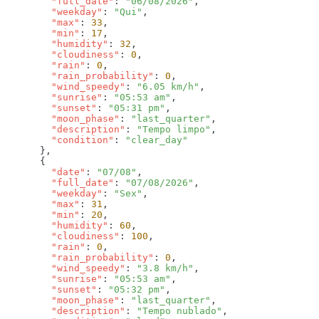
        "full_date"
: 
"06/08/2026"
        "weekday"
: 
"Qui"
        "max"
: 
33
        "min"
: 
17
        "humidity"
: 
32
        "cloudiness"
: 
0
        "rain"
: 
0
        "rain_probability"
: 
0
        "wind_speedy"
: 
"6.05 km/h"
        "sunrise"
: 
"05:53 am"
        "sunset"
: 
"05:31 pm"
        "moon_phase"
: 
"last_quarter"
        "description"
: 
"Tempo limpo"
        "condition"
: 
        "date"
: 
"07/08"
        "full_date"
: 
"07/08/2026"
        "weekday"
: 
"Sex"
        "max"
: 
31
        "min"
: 
20
        "humidity"
: 
60
        "cloudiness"
: 
100
        "rain"
: 
0
        "rain_probability"
: 
0
        "wind_speedy"
: 
"3.8 km/h"
        "sunrise"
: 
"05:53 am"
        "sunset"
: 
"05:32 pm"
        "moon_phase"
: 
"last_quarter"
        "description"
: 
"Tempo nublado"