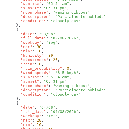
        "sunrise"
: 
"05:54 am"
        "sunset"
: 
"05:31 pm"
        "moon_phase"
: 
"waning_gibbous"
        "description"
: 
"Parcialmente nublado"
        "condition"
: 
        "date"
: 
"03/08"
        "full_date"
: 
"03/08/2026"
        "weekday"
: 
"Seg"
        "max"
: 
30
        "min"
: 
16
        "humidity"
: 
39
        "cloudiness"
: 
26
        "rain"
: 
0
        "rain_probability"
: 
0
        "wind_speedy"
: 
"6.5 km/h"
        "sunrise"
: 
"05:54 am"
        "sunset"
: 
"05:31 pm"
        "moon_phase"
: 
"waning_gibbous"
        "description"
: 
"Parcialmente nublado"
        "condition"
: 
        "date"
: 
"04/08"
        "full_date"
: 
"04/08/2026"
        "weekday"
: 
"Ter"
        "max"
: 
28
        "min"
: 
16
        "humidity"
: 
54