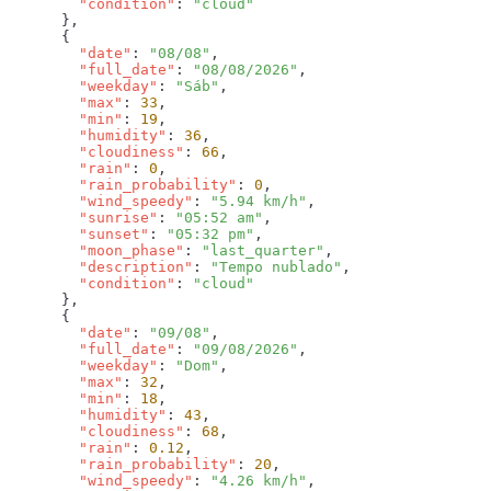
        "condition"
: 
        "date"
: 
"08/08"
        "full_date"
: 
"08/08/2026"
        "weekday"
: 
"Sáb"
        "max"
: 
33
        "min"
: 
19
        "humidity"
: 
36
        "cloudiness"
: 
66
        "rain"
: 
0
        "rain_probability"
: 
0
        "wind_speedy"
: 
"5.94 km/h"
        "sunrise"
: 
"05:52 am"
        "sunset"
: 
"05:32 pm"
        "moon_phase"
: 
"last_quarter"
        "description"
: 
"Tempo nublado"
        "condition"
: 
        "date"
: 
"09/08"
        "full_date"
: 
"09/08/2026"
        "weekday"
: 
"Dom"
        "max"
: 
32
        "min"
: 
18
        "humidity"
: 
43
        "cloudiness"
: 
68
        "rain"
: 
0.12
        "rain_probability"
: 
20
        "wind_speedy"
: 
"4.26 km/h"