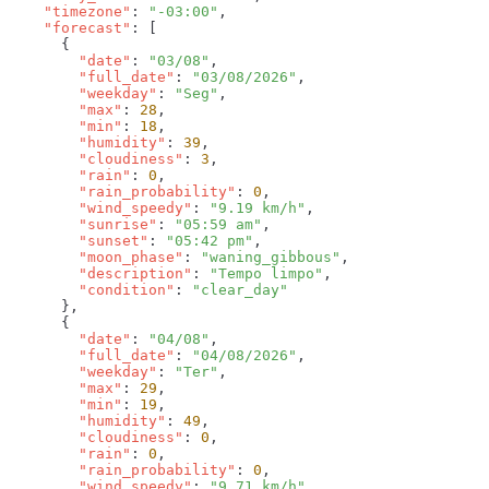
    "timezone"
: 
"-03:00"
    "forecast"
        "date"
: 
"03/08"
        "full_date"
: 
"03/08/2026"
        "weekday"
: 
"Seg"
        "max"
: 
28
        "min"
: 
18
        "humidity"
: 
39
        "cloudiness"
: 
3
        "rain"
: 
0
        "rain_probability"
: 
0
        "wind_speedy"
: 
"9.19 km/h"
        "sunrise"
: 
"05:59 am"
        "sunset"
: 
"05:42 pm"
        "moon_phase"
: 
"waning_gibbous"
        "description"
: 
"Tempo limpo"
        "condition"
: 
        "date"
: 
"04/08"
        "full_date"
: 
"04/08/2026"
        "weekday"
: 
"Ter"
        "max"
: 
29
        "min"
: 
19
        "humidity"
: 
49
        "cloudiness"
: 
0
        "rain"
: 
0
        "rain_probability"
: 
0
        "wind_speedy"
: 
"9.71 km/h"