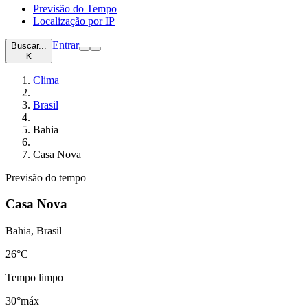
Previsão do Tempo
Localização por IP
Entrar
Buscar...
K
Clima
Brasil
Bahia
Casa Nova
Previsão do tempo
Casa Nova
Bahia, Brasil
26
°C
Tempo limpo
30°
máx