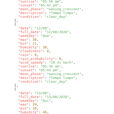
        "sunrise"
: 
"05:56 am"
        "sunset"
: 
"05:42 pm"
        "moon_phase"
: 
"waning_crescent"
        "description"
: 
"Tempo limpo"
        "condition"
: 
        "date"
: 
"12/08"
        "full_date"
: 
"12/08/2026"
        "weekday"
: 
"Qua"
        "max"
: 
30
        "min"
: 
21
        "humidity"
: 
38
        "cloudiness"
: 
0
        "rain"
: 
0
        "rain_probability"
: 
0
        "wind_speedy"
: 
"10.41 km/h"
        "sunrise"
: 
"05:56 am"
        "sunset"
: 
"05:43 pm"
        "moon_phase"
: 
"waning_crescent"
        "description"
: 
"Tempo limpo"
        "condition"
: 
        "date"
: 
"13/08"
        "full_date"
: 
"13/08/2026"
        "weekday"
: 
"Qui"
        "max"
: 
29
        "min"
: 
20
        "humidity"
: 
46