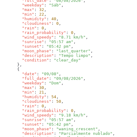
        "full_date"
: 
"08/08/2026"
        "weekday"
: 
"Sáb"
        "max"
: 
32
        "min"
: 
22
        "humidity"
: 
40
        "cloudiness"
: 
0
        "rain"
: 
0
        "rain_probability"
: 
0
        "wind_speedy"
: 
"8.71 km/h"
        "sunrise"
: 
"05:57 am"
        "sunset"
: 
"05:42 pm"
        "moon_phase"
: 
"last_quarter"
        "description"
: 
"Tempo limpo"
        "condition"
: 
        "date"
: 
"09/08"
        "full_date"
: 
"09/08/2026"
        "weekday"
: 
"Dom"
        "max"
: 
30
        "min"
: 
21
        "humidity"
: 
54
        "cloudiness"
: 
50
        "rain"
: 
0
        "rain_probability"
: 
0
        "wind_speedy"
: 
"9.18 km/h"
        "sunrise"
: 
"05:57 am"
        "sunset"
: 
"05:42 pm"
        "moon_phase"
: 
"waning_crescent"
        "description"
: 
"Parcialmente nublado"