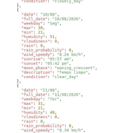
        "condition"
: 
        "date"
: 
"10/08"
        "full_date"
: 
"10/08/2026"
        "weekday"
: 
"Seg"
        "max"
: 
30
        "min"
: 
21
        "humidity"
: 
51
        "cloudiness"
: 
0
        "rain"
: 
0
        "rain_probability"
: 
0
        "wind_speedy"
: 
"8.24 km/h"
        "sunrise"
: 
"05:57 am"
        "sunset"
: 
"05:42 pm"
        "moon_phase"
: 
"waning_crescent"
        "description"
: 
"Tempo limpo"
        "condition"
: 
        "date"
: 
"11/08"
        "full_date"
: 
"11/08/2026"
        "weekday"
: 
"Ter"
        "max"
: 
31
        "min"
: 
21
        "humidity"
: 
48
        "cloudiness"
: 
0
        "rain"
: 
0
        "rain_probability"
: 
0
        "wind_speedy"
: 
"8.39 km/h"