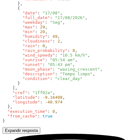
        "date"
: 
"17/08"
        "full_date"
: 
"17/08/2026"
        "weekday"
: 
"Seg"
        "max"
: 
29
        "min"
: 
20
        "humidity"
: 
49
        "cloudiness"
: 
2
        "rain"
: 
0
        "rain_probability"
: 
0
        "wind_speedy"
: 
"10.5 km/h"
        "sunrise"
: 
"05:54 am"
        "sunset"
: 
"05:43 pm"
        "moon_phase"
: 
"waxing_crescent"
        "description"
: 
"Tempo limpo"
        "condition"
: 
    "cref"
: 
"1ff02a"
    "latitude"
: 
-9.16408
    "longitude"
: 
  "execution_time"
: 
0
  "from_cache"
: 
Expandir resposta