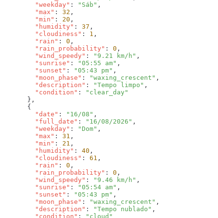
        "weekday"
: 
"Sáb"
        "max"
: 
32
        "min"
: 
20
        "humidity"
: 
37
        "cloudiness"
: 
1
        "rain"
: 
0
        "rain_probability"
: 
0
        "wind_speedy"
: 
"9.21 km/h"
        "sunrise"
: 
"05:55 am"
        "sunset"
: 
"05:43 pm"
        "moon_phase"
: 
"waxing_crescent"
        "description"
: 
"Tempo limpo"
        "condition"
: 
        "date"
: 
"16/08"
        "full_date"
: 
"16/08/2026"
        "weekday"
: 
"Dom"
        "max"
: 
31
        "min"
: 
21
        "humidity"
: 
40
        "cloudiness"
: 
61
        "rain"
: 
0
        "rain_probability"
: 
0
        "wind_speedy"
: 
"9.46 km/h"
        "sunrise"
: 
"05:54 am"
        "sunset"
: 
"05:43 pm"
        "moon_phase"
: 
"waxing_crescent"
        "description"
: 
"Tempo nublado"
        "condition"
: 