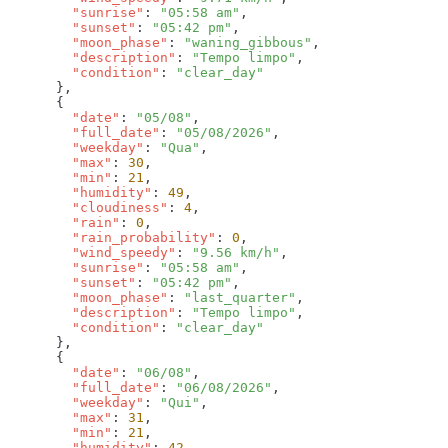
        "sunrise"
: 
"05:58 am"
        "sunset"
: 
"05:42 pm"
        "moon_phase"
: 
"waning_gibbous"
        "description"
: 
"Tempo limpo"
        "condition"
: 
        "date"
: 
"05/08"
        "full_date"
: 
"05/08/2026"
        "weekday"
: 
"Qua"
        "max"
: 
30
        "min"
: 
21
        "humidity"
: 
49
        "cloudiness"
: 
4
        "rain"
: 
0
        "rain_probability"
: 
0
        "wind_speedy"
: 
"9.56 km/h"
        "sunrise"
: 
"05:58 am"
        "sunset"
: 
"05:42 pm"
        "moon_phase"
: 
"last_quarter"
        "description"
: 
"Tempo limpo"
        "condition"
: 
        "date"
: 
"06/08"
        "full_date"
: 
"06/08/2026"
        "weekday"
: 
"Qui"
        "max"
: 
31
        "min"
: 
21
        "humidity"
: 
42