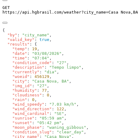
GET
https://api.hgbrasil.com
/weather
?
city_name
=
Casa Nova,BA
  "by"
: 
"city_name"
  "valid_key"
: 
true
  "results"
    "temp"
: 
19
    "date"
: 
"03/08/2026"
    "time"
: 
"07:04"
    "condition_code"
: 
"27"
    "description"
: 
"Tempo limpo"
    "currently"
: 
"dia"
    "woeid"
: 
456129
    "city"
: 
"Casa Nova, BA"
    "img_id"
: 
"27"
    "humidity"
: 
77
    "cloudiness"
: 
0
    "rain"
: 
0
    "wind_speedy"
: 
"7.03 km/h"
    "wind_direction"
: 
122
    "wind_cardinal"
: 
"SE"
    "sunrise"
: 
"05:59 am"
    "sunset"
: 
"05:42 pm"
    "moon_phase"
: 
"waning_gibbous"
    "condition_slug"
: 
"clear_day"
    "city_name"
: 
"Casa Nova"