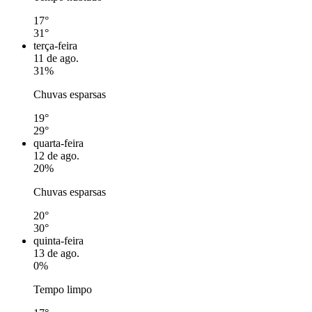
17°
31°
terça-feira
11 de ago.
31%
Chuvas esparsas
19°
29°
quarta-feira
12 de ago.
20%
Chuvas esparsas
20°
30°
quinta-feira
13 de ago.
0%
Tempo limpo