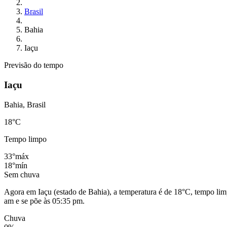
Brasil
Bahia
Iaçu
Previsão do tempo
Iaçu
Bahia, Brasil
18
°C
Tempo limpo
33°
máx
18°
mín
Sem chuva
Agora em Iaçu (estado de Bahia), a temperatura é de 18°C, tempo lim
am e se põe às 05:35 pm.
Chuva