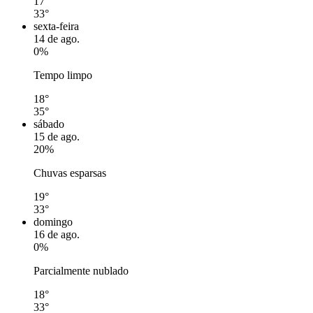
17°
33°
sexta-feira
14 de ago.
0%
Tempo limpo
18°
35°
sábado
15 de ago.
20%
Chuvas esparsas
19°
33°
domingo
16 de ago.
0%
Parcialmente nublado
18°
33°