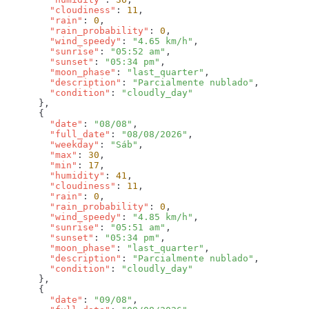
        "cloudiness"
: 
11
        "rain"
: 
0
        "rain_probability"
: 
0
        "wind_speedy"
: 
"4.65 km/h"
        "sunrise"
: 
"05:52 am"
        "sunset"
: 
"05:34 pm"
        "moon_phase"
: 
"last_quarter"
        "description"
: 
"Parcialmente nublado"
        "condition"
: 
        "date"
: 
"08/08"
        "full_date"
: 
"08/08/2026"
        "weekday"
: 
"Sáb"
        "max"
: 
30
        "min"
: 
17
        "humidity"
: 
41
        "cloudiness"
: 
11
        "rain"
: 
0
        "rain_probability"
: 
0
        "wind_speedy"
: 
"4.85 km/h"
        "sunrise"
: 
"05:51 am"
        "sunset"
: 
"05:34 pm"
        "moon_phase"
: 
"last_quarter"
        "description"
: 
"Parcialmente nublado"
        "condition"
: 
        "date"
: 
"09/08"