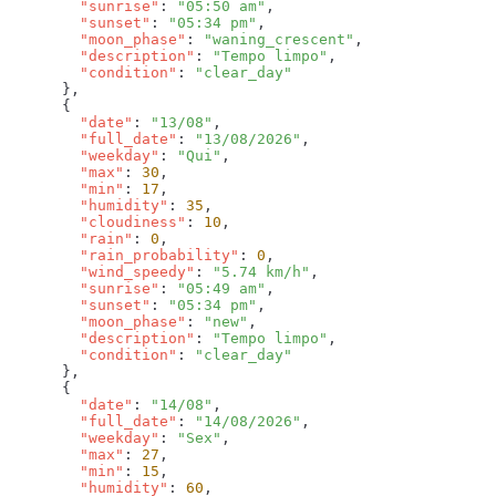
        "sunrise"
: 
"05:50 am"
        "sunset"
: 
"05:34 pm"
        "moon_phase"
: 
"waning_crescent"
        "description"
: 
"Tempo limpo"
        "condition"
: 
        "date"
: 
"13/08"
        "full_date"
: 
"13/08/2026"
        "weekday"
: 
"Qui"
        "max"
: 
30
        "min"
: 
17
        "humidity"
: 
35
        "cloudiness"
: 
10
        "rain"
: 
0
        "rain_probability"
: 
0
        "wind_speedy"
: 
"5.74 km/h"
        "sunrise"
: 
"05:49 am"
        "sunset"
: 
"05:34 pm"
        "moon_phase"
: 
"new"
        "description"
: 
"Tempo limpo"
        "condition"
: 
        "date"
: 
"14/08"
        "full_date"
: 
"14/08/2026"
        "weekday"
: 
"Sex"
        "max"
: 
27
        "min"
: 
15
        "humidity"
: 
60