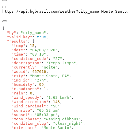
GET
https://api.hgbrasil.com
/weather
?
city_name
=
Monte Santo,
  "by"
: 
"city_name"
  "valid_key"
: 
true
  "results"
    "temp"
: 
15
    "date"
: 
"04/08/2026"
    "time"
: 
"03:10"
    "condition_code"
: 
"27"
    "description"
: 
"Tempo limpo"
    "currently"
: 
"noite"
    "woeid"
: 
457616
    "city"
: 
"Monte Santo, BA"
    "img_id"
: 
"27n"
    "humidity"
: 
99
    "cloudiness"
: 
1
    "rain"
: 
0
    "wind_speedy"
: 
"1.62 km/h"
    "wind_direction"
: 
145
    "wind_cardinal"
: 
"SE"
    "sunrise"
: 
"05:52 am"
    "sunset"
: 
"05:33 pm"
    "moon_phase"
: 
"waning_gibbous"
    "condition_slug"
: 
"clear_night"
    "city_name"
: 
"Monte Santo"