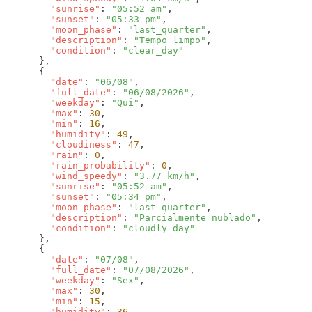
        "sunrise"
: 
"05:52 am"
        "sunset"
: 
"05:33 pm"
        "moon_phase"
: 
"last_quarter"
        "description"
: 
"Tempo limpo"
        "condition"
: 
        "date"
: 
"06/08"
        "full_date"
: 
"06/08/2026"
        "weekday"
: 
"Qui"
        "max"
: 
30
        "min"
: 
16
        "humidity"
: 
49
        "cloudiness"
: 
47
        "rain"
: 
0
        "rain_probability"
: 
0
        "wind_speedy"
: 
"3.77 km/h"
        "sunrise"
: 
"05:52 am"
        "sunset"
: 
"05:34 pm"
        "moon_phase"
: 
"last_quarter"
        "description"
: 
"Parcialmente nublado"
        "condition"
: 
        "date"
: 
"07/08"
        "full_date"
: 
"07/08/2026"
        "weekday"
: 
"Sex"
        "max"
: 
30
        "min"
: 
15
        "humidity"
: 
36