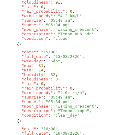
        "cloudiness"
: 
91
        "rain"
: 
0
        "rain_probability"
: 
0
        "wind_speedy"
: 
"4.2 km/h"
        "sunrise"
: 
"05:49 am"
        "sunset"
: 
"05:34 pm"
        "moon_phase"
: 
"waxing_crescent"
        "description"
: 
"Tempo nublado"
        "condition"
: 
        "date"
: 
"15/08"
        "full_date"
: 
"15/08/2026"
        "weekday"
: 
"Sáb"
        "max"
: 
31
        "min"
: 
14
        "humidity"
: 
32
        "cloudiness"
: 
0
        "rain"
: 
0
        "rain_probability"
: 
0
        "wind_speedy"
: 
"4.04 km/h"
        "sunrise"
: 
"05:49 am"
        "sunset"
: 
"05:34 pm"
        "moon_phase"
: 
"waxing_crescent"
        "description"
: 
"Tempo limpo"
        "condition"
: 
        "date"
: 
"16/08"
        "full_date"
: 
"16/08/2026"