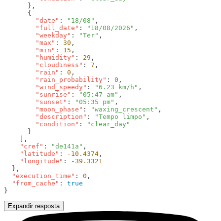
        "date"
: 
"18/08"
        "full_date"
: 
"18/08/2026"
        "weekday"
: 
"Ter"
        "max"
: 
30
        "min"
: 
15
        "humidity"
: 
29
        "cloudiness"
: 
7
        "rain"
: 
0
        "rain_probability"
: 
0
        "wind_speedy"
: 
"6.23 km/h"
        "sunrise"
: 
"05:47 am"
        "sunset"
: 
"05:35 pm"
        "moon_phase"
: 
"waxing_crescent"
        "description"
: 
"Tempo limpo"
        "condition"
: 
    "cref"
: 
"de141a"
    "latitude"
: 
-10.4374
    "longitude"
: 
  "execution_time"
: 
0
  "from_cache"
: 
Expandir resposta