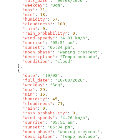
        "full_date"
: 
"09/08/2026"
        "weekday"
: 
"Dom"
        "max"
: 
31
        "min"
: 
18
        "humidity"
: 
57
        "cloudiness"
: 
100
        "rain"
: 
0
        "rain_probability"
: 
0
        "wind_speedy"
: 
"4.81 km/h"
        "sunrise"
: 
"05:51 am"
        "sunset"
: 
"05:34 pm"
        "moon_phase"
: 
"waning_crescent"
        "description"
: 
"Tempo nublado"
        "condition"
: 
        "date"
: 
"10/08"
        "full_date"
: 
"10/08/2026"
        "weekday"
: 
"Seg"
        "max"
: 
29
        "min"
: 
16
        "humidity"
: 
45
        "cloudiness"
: 
71
        "rain"
: 
0
        "rain_probability"
: 
0
        "wind_speedy"
: 
"4.26 km/h"
        "sunrise"
: 
"05:51 am"
        "sunset"
: 
"05:34 pm"
        "moon_phase"
: 
"waning_crescent"
        "description"
: 
"Tempo nublado"