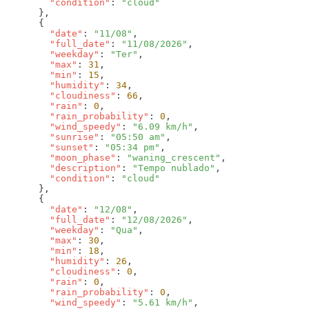
        "condition"
: 
        "date"
: 
"11/08"
        "full_date"
: 
"11/08/2026"
        "weekday"
: 
"Ter"
        "max"
: 
31
        "min"
: 
15
        "humidity"
: 
34
        "cloudiness"
: 
66
        "rain"
: 
0
        "rain_probability"
: 
0
        "wind_speedy"
: 
"6.09 km/h"
        "sunrise"
: 
"05:50 am"
        "sunset"
: 
"05:34 pm"
        "moon_phase"
: 
"waning_crescent"
        "description"
: 
"Tempo nublado"
        "condition"
: 
        "date"
: 
"12/08"
        "full_date"
: 
"12/08/2026"
        "weekday"
: 
"Qua"
        "max"
: 
30
        "min"
: 
18
        "humidity"
: 
26
        "cloudiness"
: 
0
        "rain"
: 
0
        "rain_probability"
: 
0
        "wind_speedy"
: 
"5.61 km/h"