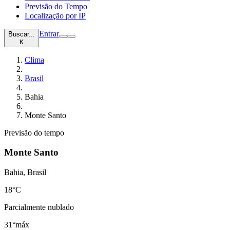
Previsão do Tempo
Localização por IP
Entrar
Buscar...
K
Clima
Brasil
Bahia
Monte Santo
Previsão do tempo
Monte Santo
Bahia, Brasil
18
°C
Parcialmente nublado
31°
máx