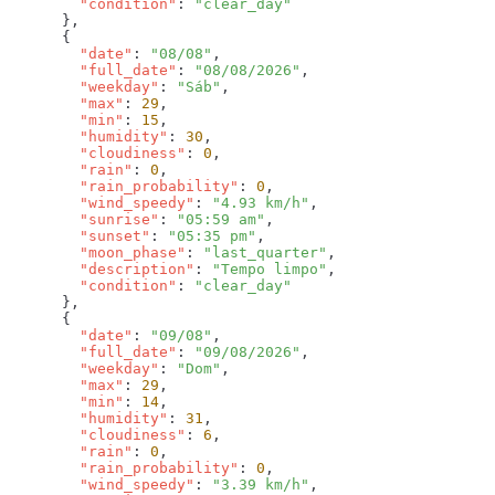
        "condition"
: 
        "date"
: 
"08/08"
        "full_date"
: 
"08/08/2026"
        "weekday"
: 
"Sáb"
        "max"
: 
29
        "min"
: 
15
        "humidity"
: 
30
        "cloudiness"
: 
0
        "rain"
: 
0
        "rain_probability"
: 
0
        "wind_speedy"
: 
"4.93 km/h"
        "sunrise"
: 
"05:59 am"
        "sunset"
: 
"05:35 pm"
        "moon_phase"
: 
"last_quarter"
        "description"
: 
"Tempo limpo"
        "condition"
: 
        "date"
: 
"09/08"
        "full_date"
: 
"09/08/2026"
        "weekday"
: 
"Dom"
        "max"
: 
29
        "min"
: 
14
        "humidity"
: 
31
        "cloudiness"
: 
6
        "rain"
: 
0
        "rain_probability"
: 
0
        "wind_speedy"
: 
"3.39 km/h"