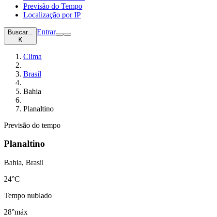
Previsão do Tempo
Localização por IP
Entrar
Buscar...
K
Clima
Brasil
Bahia
Planaltino
Previsão do tempo
Planaltino
Bahia, Brasil
24
°C
Tempo nublado
28°
máx