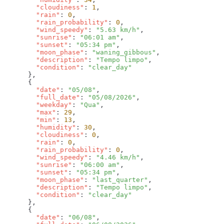
        "cloudiness"
: 
1
        "rain"
: 
0
        "rain_probability"
: 
0
        "wind_speedy"
: 
"5.63 km/h"
        "sunrise"
: 
"06:01 am"
        "sunset"
: 
"05:34 pm"
        "moon_phase"
: 
"waning_gibbous"
        "description"
: 
"Tempo limpo"
        "condition"
: 
        "date"
: 
"05/08"
        "full_date"
: 
"05/08/2026"
        "weekday"
: 
"Qua"
        "max"
: 
29
        "min"
: 
13
        "humidity"
: 
30
        "cloudiness"
: 
0
        "rain"
: 
0
        "rain_probability"
: 
0
        "wind_speedy"
: 
"4.46 km/h"
        "sunrise"
: 
"06:00 am"
        "sunset"
: 
"05:34 pm"
        "moon_phase"
: 
"last_quarter"
        "description"
: 
"Tempo limpo"
        "condition"
: 
        "date"
: 
"06/08"