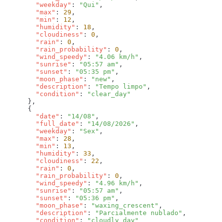
        "weekday"
: 
"Qui"
        "max"
: 
29
        "min"
: 
12
        "humidity"
: 
18
        "cloudiness"
: 
0
        "rain"
: 
0
        "rain_probability"
: 
0
        "wind_speedy"
: 
"4.06 km/h"
        "sunrise"
: 
"05:57 am"
        "sunset"
: 
"05:35 pm"
        "moon_phase"
: 
"new"
        "description"
: 
"Tempo limpo"
        "condition"
: 
        "date"
: 
"14/08"
        "full_date"
: 
"14/08/2026"
        "weekday"
: 
"Sex"
        "max"
: 
28
        "min"
: 
13
        "humidity"
: 
33
        "cloudiness"
: 
22
        "rain"
: 
0
        "rain_probability"
: 
0
        "wind_speedy"
: 
"4.96 km/h"
        "sunrise"
: 
"05:57 am"
        "sunset"
: 
"05:36 pm"
        "moon_phase"
: 
"waxing_crescent"
        "description"
: 
"Parcialmente nublado"
        "condition"
: 