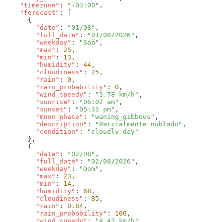
    "timezone"
: 
"-03:00"
    "forecast"
        "date"
: 
"01/08"
        "full_date"
: 
"01/08/2026"
        "weekday"
: 
"Sáb"
        "max"
: 
25
        "min"
: 
13
        "humidity"
: 
44
        "cloudiness"
: 
25
        "rain"
: 
0
        "rain_probability"
: 
0
        "wind_speedy"
: 
"5.78 km/h"
        "sunrise"
: 
"06:02 am"
        "sunset"
: 
"05:33 pm"
        "moon_phase"
: 
"waning_gibbous"
        "description"
: 
"Parcialmente nublado"
        "condition"
: 
        "date"
: 
"02/08"
        "full_date"
: 
"02/08/2026"
        "weekday"
: 
"Dom"
        "max"
: 
23
        "min"
: 
14
        "humidity"
: 
68
        "cloudiness"
: 
85
        "rain"
: 
0.84
        "rain_probability"
: 
100
        "wind_speedy"
: 
"4.47 km/h"