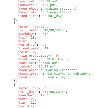
        "sunrise"
: 
"05:59 am"
        "sunset"
: 
"05:35 pm"
        "moon_phase"
: 
"waning_crescent"
        "description"
: 
"Tempo limpo"
        "condition"
: 
        "date"
: 
"10/08"
        "full_date"
: 
"10/08/2026"
        "weekday"
: 
"Seg"
        "max"
: 
28
        "min"
: 
15
        "humidity"
: 
40
        "cloudiness"
: 
43
        "rain"
: 
0
        "rain_probability"
: 
0
        "wind_speedy"
: 
"3.61 km/h"
        "sunrise"
: 
"05:58 am"
        "sunset"
: 
"05:35 pm"
        "moon_phase"
: 
"waning_crescent"
        "description"
: 
"Parcialmente nublado"
        "condition"
: 
        "date"
: 
"11/08"
        "full_date"
: 
"11/08/2026"
        "weekday"
: 
"Ter"
        "max"
: 
27
        "min"
: 
12
        "humidity"
: 
38