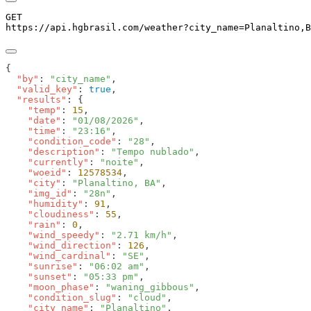
GET
https://api.hgbrasil.com
/weather
?
city_name
=
Planaltino,B
  "by"
: 
"city_name"
  "valid_key"
: 
true
  "results"
    "temp"
: 
15
    "date"
: 
"01/08/2026"
    "time"
: 
"23:16"
    "condition_code"
: 
"28"
    "description"
: 
"Tempo nublado"
    "currently"
: 
"noite"
    "woeid"
: 
12578534
    "city"
: 
"Planaltino, BA"
    "img_id"
: 
"28n"
    "humidity"
: 
91
    "cloudiness"
: 
55
    "rain"
: 
0
    "wind_speedy"
: 
"2.71 km/h"
    "wind_direction"
: 
126
    "wind_cardinal"
: 
"SE"
    "sunrise"
: 
"06:02 am"
    "sunset"
: 
"05:33 pm"
    "moon_phase"
: 
"waning_gibbous"
    "condition_slug"
: 
"cloud"
    "city_name"
: 
"Planaltino"