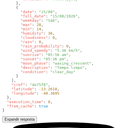
        "date"
: 
"15/08"
        "full_date"
: 
"15/08/2026"
        "weekday"
: 
"Sáb"
        "max"
: 
28
        "min"
: 
14
        "humidity"
: 
36
        "cloudiness"
: 
0
        "rain"
: 
0
        "rain_probability"
: 
0
        "wind_speedy"
: 
"5.36 km/h"
        "sunrise"
: 
"05:56 am"
        "sunset"
: 
"05:36 pm"
        "moon_phase"
: 
"waxing_crescent"
        "description"
: 
"Tempo limpo"
        "condition"
: 
    "cref"
: 
"4e75f8"
    "latitude"
: 
-13.2618
    "longitude"
: 
  "execution_time"
: 
0
  "from_cache"
: 
Expandir resposta