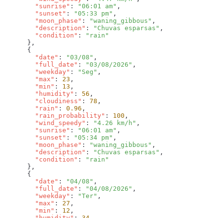
        "sunrise"
: 
"06:01 am"
        "sunset"
: 
"05:33 pm"
        "moon_phase"
: 
"waning_gibbous"
        "description"
: 
"Chuvas esparsas"
        "condition"
: 
        "date"
: 
"03/08"
        "full_date"
: 
"03/08/2026"
        "weekday"
: 
"Seg"
        "max"
: 
23
        "min"
: 
13
        "humidity"
: 
56
        "cloudiness"
: 
78
        "rain"
: 
0.96
        "rain_probability"
: 
100
        "wind_speedy"
: 
"4.26 km/h"
        "sunrise"
: 
"06:01 am"
        "sunset"
: 
"05:34 pm"
        "moon_phase"
: 
"waning_gibbous"
        "description"
: 
"Chuvas esparsas"
        "condition"
: 
        "date"
: 
"04/08"
        "full_date"
: 
"04/08/2026"
        "weekday"
: 
"Ter"
        "max"
: 
27
        "min"
: 
12
        "humidity"
: 
34