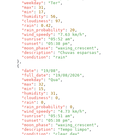
        "weekday"
: 
"Ter"
        "max"
: 
31
        "min"
: 
17
        "humidity"
: 
56
        "cloudiness"
: 
97
        "rain"
: 
0.42
        "rain_probability"
: 
20
        "wind_speedy"
: 
"7.63 km/h"
        "sunrise"
: 
"05:52 am"
        "sunset"
: 
"05:38 pm"
        "moon_phase"
: 
"waxing_crescent"
        "description"
: 
"Chuvas esparsas"
        "condition"
: 
        "date"
: 
"19/08"
        "full_date"
: 
"19/08/2026"
        "weekday"
: 
"Qua"
        "max"
: 
32
        "min"
: 
15
        "humidity"
: 
31
        "cloudiness"
: 
0
        "rain"
: 
0
        "rain_probability"
: 
0
        "wind_speedy"
: 
"4.73 km/h"
        "sunrise"
: 
"05:51 am"
        "sunset"
: 
"05:38 pm"
        "moon_phase"
: 
"waxing_crescent"
        "description"
: 
"Tempo limpo"
        "condition"
: 