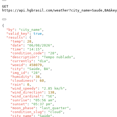
GET
https://api.hgbrasil.com
/weather
?
city_name
=
Saude,BA
&
key
  "by"
: 
"city_name"
  "valid_key"
: 
true
  "results"
    "temp"
: 
28
    "date"
: 
"06/08/2026"
    "time"
: 
"14:15"
    "condition_code"
: 
"28"
    "description"
: 
"Tempo nublado"
    "currently"
: 
"dia"
    "woeid"
: 
458079
    "city"
: 
"Saúde, BA"
    "img_id"
: 
"28"
    "humidity"
: 
38
    "cloudiness"
: 
60
    "rain"
: 
0
    "wind_speedy"
: 
"2.85 km/h"
    "wind_direction"
: 
138
    "wind_cardinal"
: 
"SE"
    "sunrise"
: 
"05:56 am"
    "sunset"
: 
"05:37 pm"
    "moon_phase"
: 
"last_quarter"
    "condition_slug"
: 
"cloud"
    "city_name"
: 
"Saúde"