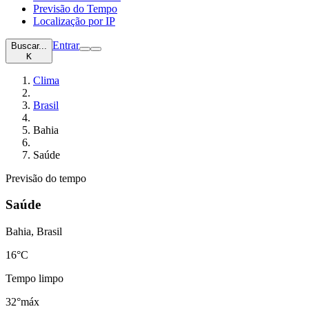
Previsão do Tempo
Localização por IP
Entrar
Buscar...
K
Clima
Brasil
Bahia
Saúde
Previsão do tempo
Saúde
Bahia, Brasil
16
°C
Tempo limpo
32°
máx