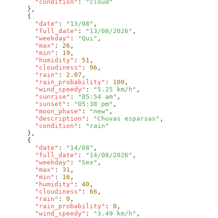
        "condition"
: 
        "date"
: 
"13/08"
        "full_date"
: 
"13/08/2026"
        "weekday"
: 
"Qui"
        "max"
: 
26
        "min"
: 
19
        "humidity"
: 
51
        "cloudiness"
: 
96
        "rain"
: 
2.07
        "rain_probability"
: 
100
        "wind_speedy"
: 
"5.25 km/h"
        "sunrise"
: 
"05:54 am"
        "sunset"
: 
"05:38 pm"
        "moon_phase"
: 
"new"
        "description"
: 
"Chuvas esparsas"
        "condition"
: 
        "date"
: 
"14/08"
        "full_date"
: 
"14/08/2026"
        "weekday"
: 
"Sex"
        "max"
: 
31
        "min"
: 
16
        "humidity"
: 
40
        "cloudiness"
: 
66
        "rain"
: 
0
        "rain_probability"
: 
0
        "wind_speedy"
: 
"3.49 km/h"