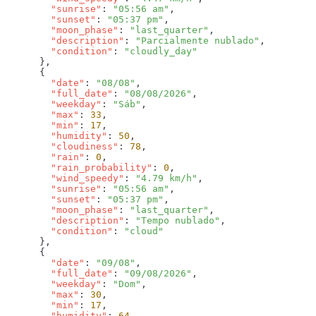
        "sunrise"
: 
"05:56 am"
        "sunset"
: 
"05:37 pm"
        "moon_phase"
: 
"last_quarter"
        "description"
: 
"Parcialmente nublado"
        "condition"
: 
        "date"
: 
"08/08"
        "full_date"
: 
"08/08/2026"
        "weekday"
: 
"Sáb"
        "max"
: 
33
        "min"
: 
17
        "humidity"
: 
50
        "cloudiness"
: 
78
        "rain"
: 
0
        "rain_probability"
: 
0
        "wind_speedy"
: 
"4.79 km/h"
        "sunrise"
: 
"05:56 am"
        "sunset"
: 
"05:37 pm"
        "moon_phase"
: 
"last_quarter"
        "description"
: 
"Tempo nublado"
        "condition"
: 
        "date"
: 
"09/08"
        "full_date"
: 
"09/08/2026"
        "weekday"
: 
"Dom"
        "max"
: 
30
        "min"
: 
17
        "humidity"
: 
64