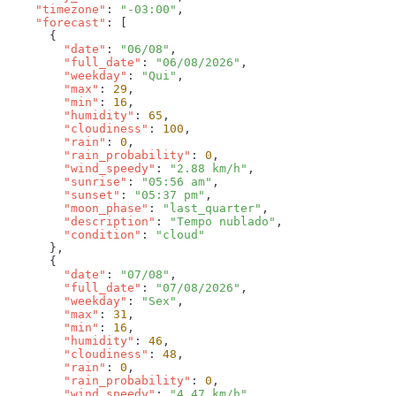
    "timezone"
: 
"-03:00"
    "forecast"
        "date"
: 
"06/08"
        "full_date"
: 
"06/08/2026"
        "weekday"
: 
"Qui"
        "max"
: 
29
        "min"
: 
16
        "humidity"
: 
65
        "cloudiness"
: 
100
        "rain"
: 
0
        "rain_probability"
: 
0
        "wind_speedy"
: 
"2.88 km/h"
        "sunrise"
: 
"05:56 am"
        "sunset"
: 
"05:37 pm"
        "moon_phase"
: 
"last_quarter"
        "description"
: 
"Tempo nublado"
        "condition"
: 
        "date"
: 
"07/08"
        "full_date"
: 
"07/08/2026"
        "weekday"
: 
"Sex"
        "max"
: 
31
        "min"
: 
16
        "humidity"
: 
46
        "cloudiness"
: 
48
        "rain"
: 
0
        "rain_probability"
: 
0
        "wind_speedy"
: 
"4.47 km/h"