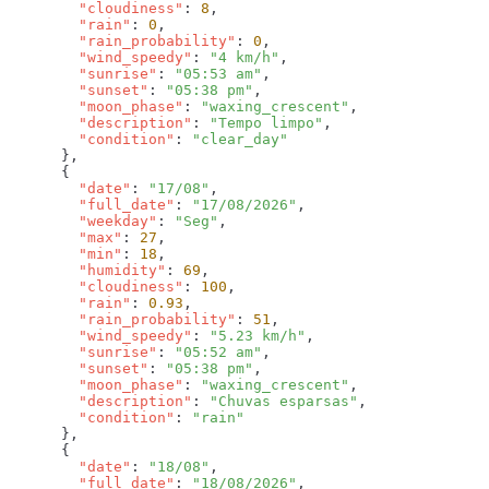
        "cloudiness"
: 
8
        "rain"
: 
0
        "rain_probability"
: 
0
        "wind_speedy"
: 
"4 km/h"
        "sunrise"
: 
"05:53 am"
        "sunset"
: 
"05:38 pm"
        "moon_phase"
: 
"waxing_crescent"
        "description"
: 
"Tempo limpo"
        "condition"
: 
        "date"
: 
"17/08"
        "full_date"
: 
"17/08/2026"
        "weekday"
: 
"Seg"
        "max"
: 
27
        "min"
: 
18
        "humidity"
: 
69
        "cloudiness"
: 
100
        "rain"
: 
0.93
        "rain_probability"
: 
51
        "wind_speedy"
: 
"5.23 km/h"
        "sunrise"
: 
"05:52 am"
        "sunset"
: 
"05:38 pm"
        "moon_phase"
: 
"waxing_crescent"
        "description"
: 
"Chuvas esparsas"
        "condition"
: 
        "date"
: 
"18/08"
        "full_date"
: 
"18/08/2026"