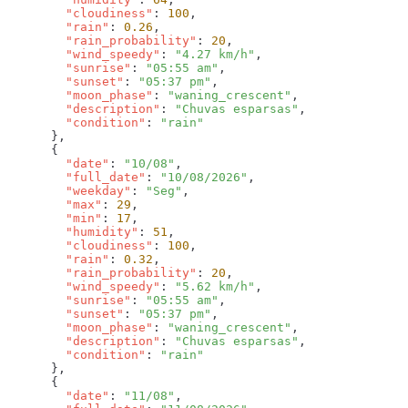
        "cloudiness"
: 
100
        "rain"
: 
0.26
        "rain_probability"
: 
20
        "wind_speedy"
: 
"4.27 km/h"
        "sunrise"
: 
"05:55 am"
        "sunset"
: 
"05:37 pm"
        "moon_phase"
: 
"waning_crescent"
        "description"
: 
"Chuvas esparsas"
        "condition"
: 
        "date"
: 
"10/08"
        "full_date"
: 
"10/08/2026"
        "weekday"
: 
"Seg"
        "max"
: 
29
        "min"
: 
17
        "humidity"
: 
51
        "cloudiness"
: 
100
        "rain"
: 
0.32
        "rain_probability"
: 
20
        "wind_speedy"
: 
"5.62 km/h"
        "sunrise"
: 
"05:55 am"
        "sunset"
: 
"05:37 pm"
        "moon_phase"
: 
"waning_crescent"
        "description"
: 
"Chuvas esparsas"
        "condition"
: 
        "date"
: 
"11/08"