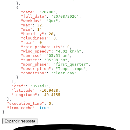
        "date"
: 
"20/08"
        "full_date"
: 
"20/08/2026"
        "weekday"
: 
"Qui"
        "max"
: 
32
        "min"
: 
14
        "humidity"
: 
28
        "cloudiness"
: 
0
        "rain"
: 
0
        "rain_probability"
: 
0
        "wind_speedy"
: 
"4.02 km/h"
        "sunrise"
: 
"05:51 am"
        "sunset"
: 
"05:38 pm"
        "moon_phase"
: 
"first_quarter"
        "description"
: 
"Tempo limpo"
        "condition"
: 
    "cref"
: 
"857ed3"
    "latitude"
: 
-10.9428
    "longitude"
: 
  "execution_time"
: 
0
  "from_cache"
: 
Expandir resposta