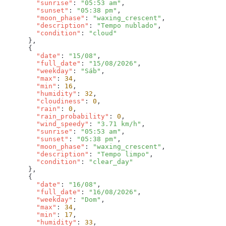
        "sunrise"
: 
"05:53 am"
        "sunset"
: 
"05:38 pm"
        "moon_phase"
: 
"waxing_crescent"
        "description"
: 
"Tempo nublado"
        "condition"
: 
        "date"
: 
"15/08"
        "full_date"
: 
"15/08/2026"
        "weekday"
: 
"Sáb"
        "max"
: 
34
        "min"
: 
16
        "humidity"
: 
32
        "cloudiness"
: 
0
        "rain"
: 
0
        "rain_probability"
: 
0
        "wind_speedy"
: 
"3.71 km/h"
        "sunrise"
: 
"05:53 am"
        "sunset"
: 
"05:38 pm"
        "moon_phase"
: 
"waxing_crescent"
        "description"
: 
"Tempo limpo"
        "condition"
: 
        "date"
: 
"16/08"
        "full_date"
: 
"16/08/2026"
        "weekday"
: 
"Dom"
        "max"
: 
34
        "min"
: 
17
        "humidity"
: 
33