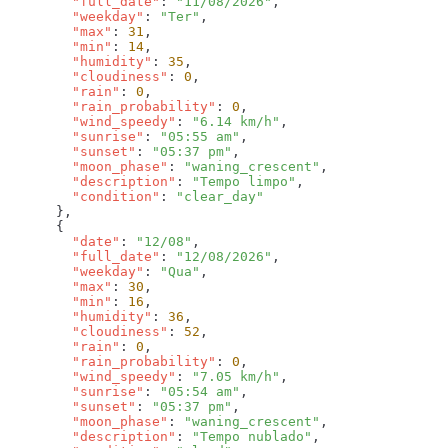
        "full_date"
: 
"11/08/2026"
        "weekday"
: 
"Ter"
        "max"
: 
31
        "min"
: 
14
        "humidity"
: 
35
        "cloudiness"
: 
0
        "rain"
: 
0
        "rain_probability"
: 
0
        "wind_speedy"
: 
"6.14 km/h"
        "sunrise"
: 
"05:55 am"
        "sunset"
: 
"05:37 pm"
        "moon_phase"
: 
"waning_crescent"
        "description"
: 
"Tempo limpo"
        "condition"
: 
        "date"
: 
"12/08"
        "full_date"
: 
"12/08/2026"
        "weekday"
: 
"Qua"
        "max"
: 
30
        "min"
: 
16
        "humidity"
: 
36
        "cloudiness"
: 
52
        "rain"
: 
0
        "rain_probability"
: 
0
        "wind_speedy"
: 
"7.05 km/h"
        "sunrise"
: 
"05:54 am"
        "sunset"
: 
"05:37 pm"
        "moon_phase"
: 
"waning_crescent"
        "description"
: 
"Tempo nublado"