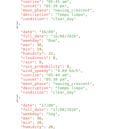
        "sunrise"
: 
"05:45 am"
        "sunset"
: 
"05:39 pm"
        "moon_phase"
: 
"waxing_crescent"
        "description"
: 
"Tempo limpo"
        "condition"
: 
        "date"
: 
"16/08"
        "full_date"
: 
"16/08/2026"
        "weekday"
: 
"Dom"
        "max"
: 
36
        "min"
: 
19
        "humidity"
: 
22
        "cloudiness"
: 
0
        "rain"
: 
0
        "rain_probability"
: 
0
        "wind_speedy"
: 
"4.69 km/h"
        "sunrise"
: 
"05:44 am"
        "sunset"
: 
"05:39 pm"
        "moon_phase"
: 
"waxing_crescent"
        "description"
: 
"Tempo limpo"
        "condition"
: 
        "date"
: 
"17/08"
        "full_date"
: 
"17/08/2026"
        "weekday"
: 
"Seg"
        "max"
: 
36
        "min"
: 
20
        "humidity"
: 
26