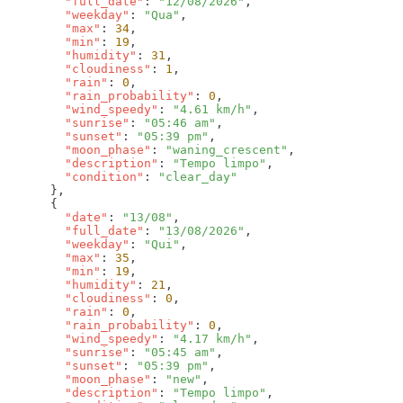
        "full_date"
: 
"12/08/2026"
        "weekday"
: 
"Qua"
        "max"
: 
34
        "min"
: 
19
        "humidity"
: 
31
        "cloudiness"
: 
1
        "rain"
: 
0
        "rain_probability"
: 
0
        "wind_speedy"
: 
"4.61 km/h"
        "sunrise"
: 
"05:46 am"
        "sunset"
: 
"05:39 pm"
        "moon_phase"
: 
"waning_crescent"
        "description"
: 
"Tempo limpo"
        "condition"
: 
        "date"
: 
"13/08"
        "full_date"
: 
"13/08/2026"
        "weekday"
: 
"Qui"
        "max"
: 
35
        "min"
: 
19
        "humidity"
: 
21
        "cloudiness"
: 
0
        "rain"
: 
0
        "rain_probability"
: 
0
        "wind_speedy"
: 
"4.17 km/h"
        "sunrise"
: 
"05:45 am"
        "sunset"
: 
"05:39 pm"
        "moon_phase"
: 
"new"
        "description"
: 
"Tempo limpo"