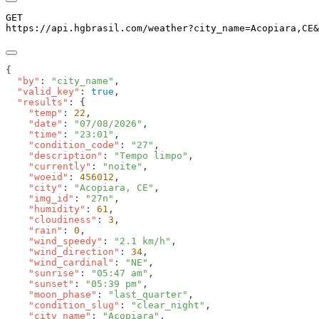
GET
https://api.hgbrasil.com
/weather
?
city_name
=
Acopiara,CE
&
  "by"
: 
"city_name"
  "valid_key"
: 
true
  "results"
    "temp"
: 
22
    "date"
: 
"07/08/2026"
    "time"
: 
"23:01"
    "condition_code"
: 
"27"
    "description"
: 
"Tempo limpo"
    "currently"
: 
"noite"
    "woeid"
: 
456012
    "city"
: 
"Acopiara, CE"
    "img_id"
: 
"27n"
    "humidity"
: 
61
    "cloudiness"
: 
3
    "rain"
: 
0
    "wind_speedy"
: 
"2.1 km/h"
    "wind_direction"
: 
34
    "wind_cardinal"
: 
"NE"
    "sunrise"
: 
"05:47 am"
    "sunset"
: 
"05:39 pm"
    "moon_phase"
: 
"last_quarter"
    "condition_slug"
: 
"clear_night"
    "city_name"
: 
"Acopiara"