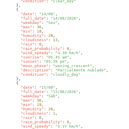
        "condition"
: 
        "date"
: 
"14/08"
        "full_date"
: 
"14/08/2026"
        "weekday"
: 
"Sex"
        "max"
: 
36
        "min"
: 
18
        "humidity"
: 
28
        "cloudiness"
: 
13
        "rain"
: 
0
        "rain_probability"
: 
0
        "wind_speedy"
: 
"3.39 km/h"
        "sunrise"
: 
"05:45 am"
        "sunset"
: 
"05:39 pm"
        "moon_phase"
: 
"waxing_crescent"
        "description"
: 
"Parcialmente nublado"
        "condition"
: 
        "date"
: 
"15/08"
        "full_date"
: 
"15/08/2026"
        "weekday"
: 
"Sáb"
        "max"
: 
36
        "min"
: 
19
        "humidity"
: 
26
        "cloudiness"
: 
1
        "rain"
: 
0
        "rain_probability"
: 
0
        "wind_speedy"
: 
"3.37 km/h"