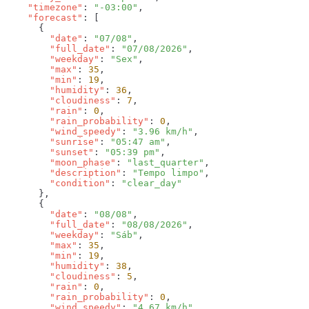
    "timezone"
: 
"-03:00"
    "forecast"
        "date"
: 
"07/08"
        "full_date"
: 
"07/08/2026"
        "weekday"
: 
"Sex"
        "max"
: 
35
        "min"
: 
19
        "humidity"
: 
36
        "cloudiness"
: 
7
        "rain"
: 
0
        "rain_probability"
: 
0
        "wind_speedy"
: 
"3.96 km/h"
        "sunrise"
: 
"05:47 am"
        "sunset"
: 
"05:39 pm"
        "moon_phase"
: 
"last_quarter"
        "description"
: 
"Tempo limpo"
        "condition"
: 
        "date"
: 
"08/08"
        "full_date"
: 
"08/08/2026"
        "weekday"
: 
"Sáb"
        "max"
: 
35
        "min"
: 
19
        "humidity"
: 
38
        "cloudiness"
: 
5
        "rain"
: 
0
        "rain_probability"
: 
0
        "wind_speedy"
: 
"4.67 km/h"