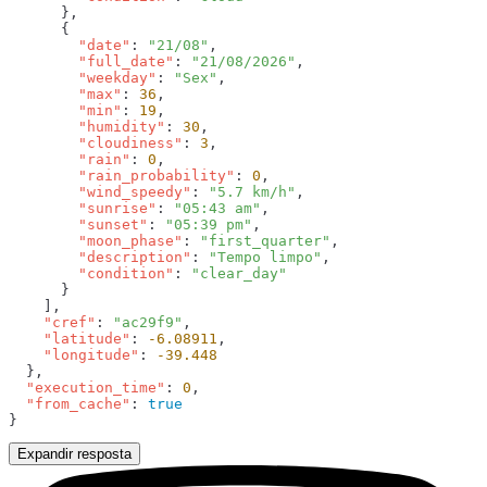
        "date"
: 
"21/08"
        "full_date"
: 
"21/08/2026"
        "weekday"
: 
"Sex"
        "max"
: 
36
        "min"
: 
19
        "humidity"
: 
30
        "cloudiness"
: 
3
        "rain"
: 
0
        "rain_probability"
: 
0
        "wind_speedy"
: 
"5.7 km/h"
        "sunrise"
: 
"05:43 am"
        "sunset"
: 
"05:39 pm"
        "moon_phase"
: 
"first_quarter"
        "description"
: 
"Tempo limpo"
        "condition"
: 
    "cref"
: 
"ac29f9"
    "latitude"
: 
-6.08911
    "longitude"
: 
  "execution_time"
: 
0
  "from_cache"
: 
Expandir resposta