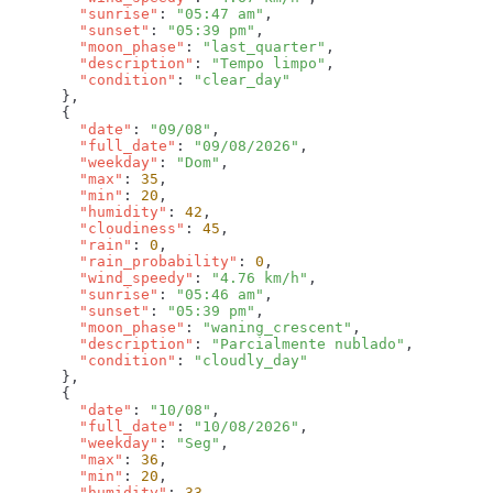
        "sunrise"
: 
"05:47 am"
        "sunset"
: 
"05:39 pm"
        "moon_phase"
: 
"last_quarter"
        "description"
: 
"Tempo limpo"
        "condition"
: 
        "date"
: 
"09/08"
        "full_date"
: 
"09/08/2026"
        "weekday"
: 
"Dom"
        "max"
: 
35
        "min"
: 
20
        "humidity"
: 
42
        "cloudiness"
: 
45
        "rain"
: 
0
        "rain_probability"
: 
0
        "wind_speedy"
: 
"4.76 km/h"
        "sunrise"
: 
"05:46 am"
        "sunset"
: 
"05:39 pm"
        "moon_phase"
: 
"waning_crescent"
        "description"
: 
"Parcialmente nublado"
        "condition"
: 
        "date"
: 
"10/08"
        "full_date"
: 
"10/08/2026"
        "weekday"
: 
"Seg"
        "max"
: 
36
        "min"
: 
20
        "humidity"
: 
33