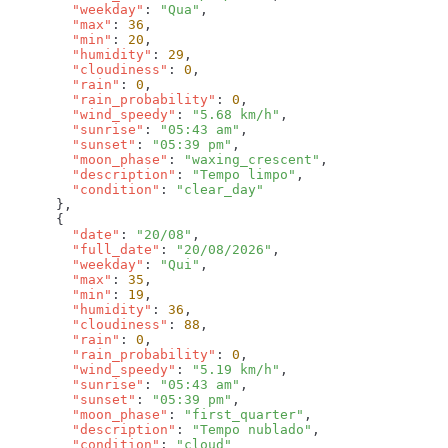
        "weekday"
: 
"Qua"
        "max"
: 
36
        "min"
: 
20
        "humidity"
: 
29
        "cloudiness"
: 
0
        "rain"
: 
0
        "rain_probability"
: 
0
        "wind_speedy"
: 
"5.68 km/h"
        "sunrise"
: 
"05:43 am"
        "sunset"
: 
"05:39 pm"
        "moon_phase"
: 
"waxing_crescent"
        "description"
: 
"Tempo limpo"
        "condition"
: 
        "date"
: 
"20/08"
        "full_date"
: 
"20/08/2026"
        "weekday"
: 
"Qui"
        "max"
: 
35
        "min"
: 
19
        "humidity"
: 
36
        "cloudiness"
: 
88
        "rain"
: 
0
        "rain_probability"
: 
0
        "wind_speedy"
: 
"5.19 km/h"
        "sunrise"
: 
"05:43 am"
        "sunset"
: 
"05:39 pm"
        "moon_phase"
: 
"first_quarter"
        "description"
: 
"Tempo nublado"
        "condition"
: 