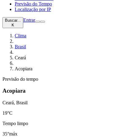
Previsão do Tempo
Localização por IP
Entrar
Buscar...
K
Clima
Brasil
Ceará
Acopiara
Previsão do tempo
Acopiara
Ceará, Brasil
19
°C
Tempo limpo
35°
máx