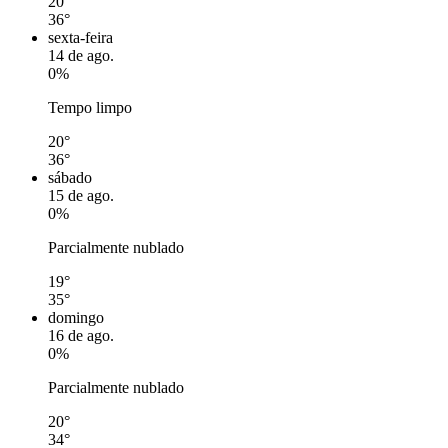
20°
36°
sexta-feira
14 de ago.
0%
Tempo limpo
20°
36°
sábado
15 de ago.
0%
Parcialmente nublado
19°
35°
domingo
16 de ago.
0%
Parcialmente nublado
20°
34°