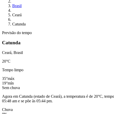
Brasil
Ceará
Catunda
Previsão do tempo
Catunda
Ceará, Brasil
20
°C
Tempo limpo
35°
máx
19°
mín
Sem chuva
Agora em Catunda (estado de Ceará), a temperatura é de 20°C, tempo 
05:48 am e se põe às 05:44 pm.
Chuva