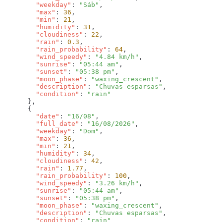
        "weekday"
: 
"Sáb"
        "max"
: 
36
        "min"
: 
21
        "humidity"
: 
31
        "cloudiness"
: 
22
        "rain"
: 
0.3
        "rain_probability"
: 
64
        "wind_speedy"
: 
"4.84 km/h"
        "sunrise"
: 
"05:44 am"
        "sunset"
: 
"05:38 pm"
        "moon_phase"
: 
"waxing_crescent"
        "description"
: 
"Chuvas esparsas"
        "condition"
: 
        "date"
: 
"16/08"
        "full_date"
: 
"16/08/2026"
        "weekday"
: 
"Dom"
        "max"
: 
36
        "min"
: 
21
        "humidity"
: 
34
        "cloudiness"
: 
42
        "rain"
: 
1.77
        "rain_probability"
: 
100
        "wind_speedy"
: 
"3.26 km/h"
        "sunrise"
: 
"05:44 am"
        "sunset"
: 
"05:38 pm"
        "moon_phase"
: 
"waxing_crescent"
        "description"
: 
"Chuvas esparsas"
        "condition"
: 