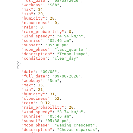
        "full_date"
: 
"08/08/2026"
        "weekday"
: 
"Sáb"
        "max"
: 
34
        "min"
: 
20
        "humidity"
: 
28
        "cloudiness"
: 
0
        "rain"
: 
0
        "rain_probability"
: 
0
        "wind_speedy"
: 
"4.94 km/h"
        "sunrise"
: 
"05:46 am"
        "sunset"
: 
"05:38 pm"
        "moon_phase"
: 
"last_quarter"
        "description"
: 
"Tempo limpo"
        "condition"
: 
        "date"
: 
"09/08"
        "full_date"
: 
"09/08/2026"
        "weekday"
: 
"Dom"
        "max"
: 
35
        "min"
: 
21
        "humidity"
: 
31
        "cloudiness"
: 
52
        "rain"
: 
0.12
        "rain_probability"
: 
20
        "wind_speedy"
: 
"3.74 km/h"
        "sunrise"
: 
"05:46 am"
        "sunset"
: 
"05:38 pm"
        "moon_phase"
: 
"waning_crescent"
        "description"
: 
"Chuvas esparsas"