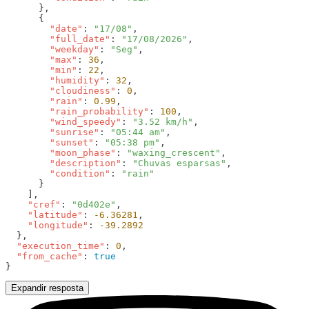
        "date"
: 
"17/08"
        "full_date"
: 
"17/08/2026"
        "weekday"
: 
"Seg"
        "max"
: 
36
        "min"
: 
22
        "humidity"
: 
32
        "cloudiness"
: 
0
        "rain"
: 
0.99
        "rain_probability"
: 
100
        "wind_speedy"
: 
"3.52 km/h"
        "sunrise"
: 
"05:44 am"
        "sunset"
: 
"05:38 pm"
        "moon_phase"
: 
"waxing_crescent"
        "description"
: 
"Chuvas esparsas"
        "condition"
: 
    "cref"
: 
"0d402e"
    "latitude"
: 
-6.36281
    "longitude"
: 
  "execution_time"
: 
0
  "from_cache"
: 
Expandir resposta