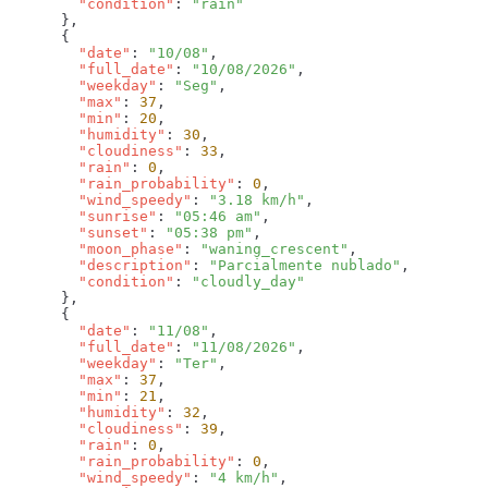
        "condition"
: 
        "date"
: 
"10/08"
        "full_date"
: 
"10/08/2026"
        "weekday"
: 
"Seg"
        "max"
: 
37
        "min"
: 
20
        "humidity"
: 
30
        "cloudiness"
: 
33
        "rain"
: 
0
        "rain_probability"
: 
0
        "wind_speedy"
: 
"3.18 km/h"
        "sunrise"
: 
"05:46 am"
        "sunset"
: 
"05:38 pm"
        "moon_phase"
: 
"waning_crescent"
        "description"
: 
"Parcialmente nublado"
        "condition"
: 
        "date"
: 
"11/08"
        "full_date"
: 
"11/08/2026"
        "weekday"
: 
"Ter"
        "max"
: 
37
        "min"
: 
21
        "humidity"
: 
32
        "cloudiness"
: 
39
        "rain"
: 
0
        "rain_probability"
: 
0
        "wind_speedy"
: 
"4 km/h"