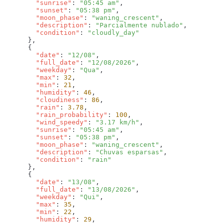
        "sunrise"
: 
"05:45 am"
        "sunset"
: 
"05:38 pm"
        "moon_phase"
: 
"waning_crescent"
        "description"
: 
"Parcialmente nublado"
        "condition"
: 
        "date"
: 
"12/08"
        "full_date"
: 
"12/08/2026"
        "weekday"
: 
"Qua"
        "max"
: 
32
        "min"
: 
21
        "humidity"
: 
46
        "cloudiness"
: 
86
        "rain"
: 
3.78
        "rain_probability"
: 
100
        "wind_speedy"
: 
"3.17 km/h"
        "sunrise"
: 
"05:45 am"
        "sunset"
: 
"05:38 pm"
        "moon_phase"
: 
"waning_crescent"
        "description"
: 
"Chuvas esparsas"
        "condition"
: 
        "date"
: 
"13/08"
        "full_date"
: 
"13/08/2026"
        "weekday"
: 
"Qui"
        "max"
: 
35
        "min"
: 
22
        "humidity"
: 
29