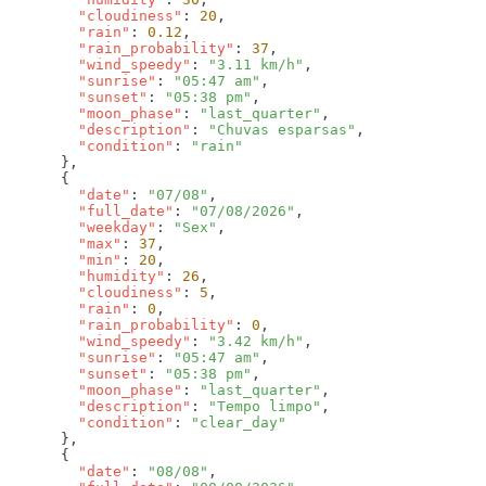
        "cloudiness"
: 
20
        "rain"
: 
0.12
        "rain_probability"
: 
37
        "wind_speedy"
: 
"3.11 km/h"
        "sunrise"
: 
"05:47 am"
        "sunset"
: 
"05:38 pm"
        "moon_phase"
: 
"last_quarter"
        "description"
: 
"Chuvas esparsas"
        "condition"
: 
        "date"
: 
"07/08"
        "full_date"
: 
"07/08/2026"
        "weekday"
: 
"Sex"
        "max"
: 
37
        "min"
: 
20
        "humidity"
: 
26
        "cloudiness"
: 
5
        "rain"
: 
0
        "rain_probability"
: 
0
        "wind_speedy"
: 
"3.42 km/h"
        "sunrise"
: 
"05:47 am"
        "sunset"
: 
"05:38 pm"
        "moon_phase"
: 
"last_quarter"
        "description"
: 
"Tempo limpo"
        "condition"
: 
        "date"
: 
"08/08"