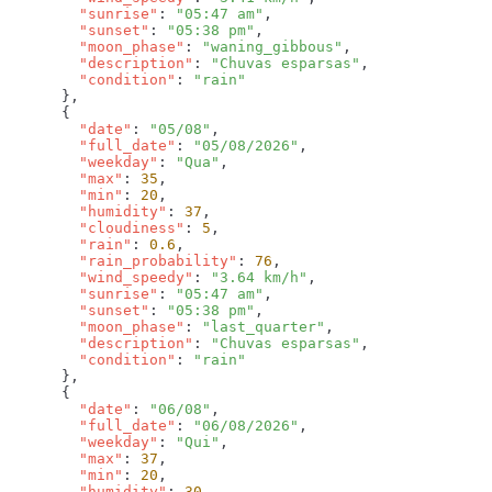
        "sunrise"
: 
"05:47 am"
        "sunset"
: 
"05:38 pm"
        "moon_phase"
: 
"waning_gibbous"
        "description"
: 
"Chuvas esparsas"
        "condition"
: 
        "date"
: 
"05/08"
        "full_date"
: 
"05/08/2026"
        "weekday"
: 
"Qua"
        "max"
: 
35
        "min"
: 
20
        "humidity"
: 
37
        "cloudiness"
: 
5
        "rain"
: 
0.6
        "rain_probability"
: 
76
        "wind_speedy"
: 
"3.64 km/h"
        "sunrise"
: 
"05:47 am"
        "sunset"
: 
"05:38 pm"
        "moon_phase"
: 
"last_quarter"
        "description"
: 
"Chuvas esparsas"
        "condition"
: 
        "date"
: 
"06/08"
        "full_date"
: 
"06/08/2026"
        "weekday"
: 
"Qui"
        "max"
: 
37
        "min"
: 
20
        "humidity"
: 
30