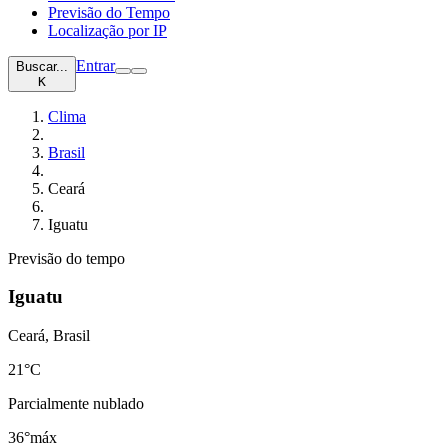
Previsão do Tempo
Localização por IP
Entrar
Buscar...
K
Clima
Brasil
Ceará
Iguatu
Previsão do tempo
Iguatu
Ceará, Brasil
21
°C
Parcialmente nublado
36°
máx