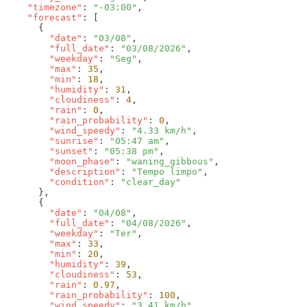
    "timezone"
: 
"-03:00"
    "forecast"
        "date"
: 
"03/08"
        "full_date"
: 
"03/08/2026"
        "weekday"
: 
"Seg"
        "max"
: 
35
        "min"
: 
18
        "humidity"
: 
31
        "cloudiness"
: 
4
        "rain"
: 
0
        "rain_probability"
: 
0
        "wind_speedy"
: 
"4.33 km/h"
        "sunrise"
: 
"05:47 am"
        "sunset"
: 
"05:38 pm"
        "moon_phase"
: 
"waning_gibbous"
        "description"
: 
"Tempo limpo"
        "condition"
: 
        "date"
: 
"04/08"
        "full_date"
: 
"04/08/2026"
        "weekday"
: 
"Ter"
        "max"
: 
33
        "min"
: 
20
        "humidity"
: 
39
        "cloudiness"
: 
53
        "rain"
: 
0.97
        "rain_probability"
: 
100
        "wind_speedy"
: 
"3.41 km/h"