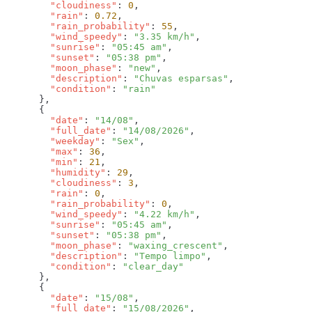
        "cloudiness"
: 
0
        "rain"
: 
0.72
        "rain_probability"
: 
55
        "wind_speedy"
: 
"3.35 km/h"
        "sunrise"
: 
"05:45 am"
        "sunset"
: 
"05:38 pm"
        "moon_phase"
: 
"new"
        "description"
: 
"Chuvas esparsas"
        "condition"
: 
        "date"
: 
"14/08"
        "full_date"
: 
"14/08/2026"
        "weekday"
: 
"Sex"
        "max"
: 
36
        "min"
: 
21
        "humidity"
: 
29
        "cloudiness"
: 
3
        "rain"
: 
0
        "rain_probability"
: 
0
        "wind_speedy"
: 
"4.22 km/h"
        "sunrise"
: 
"05:45 am"
        "sunset"
: 
"05:38 pm"
        "moon_phase"
: 
"waxing_crescent"
        "description"
: 
"Tempo limpo"
        "condition"
: 
        "date"
: 
"15/08"
        "full_date"
: 
"15/08/2026"