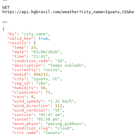
GET
https://api.hgbrasil.com
/weather
?
city_name
=
Iguatu,CE
&
ke
  "by"
: 
"city_name"
  "valid_key"
: 
true
  "results"
    "temp"
: 
23
    "date"
: 
"03/08/2026"
    "time"
: 
"21:41"
    "condition_code"
: 
"28"
    "description"
: 
"Tempo nublado"
    "currently"
: 
"noite"
    "woeid"
: 
456232
    "city"
: 
"Iguatu, CE"
    "img_id"
: 
"28n"
    "humidity"
: 
56
    "cloudiness"
: 
73
    "rain"
: 
0
    "wind_speedy"
: 
"1.32 km/h"
    "wind_direction"
: 
111
    "wind_cardinal"
: 
"SE"
    "sunrise"
: 
"05:47 am"
    "sunset"
: 
"05:38 pm"
    "moon_phase"
: 
"waning_gibbous"
    "condition_slug"
: 
"cloud"
    "city_name"
: 
"Iguatu"