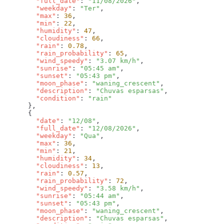
        "full_date"
: 
"11/08/2026"
        "weekday"
: 
"Ter"
        "max"
: 
36
        "min"
: 
22
        "humidity"
: 
47
        "cloudiness"
: 
66
        "rain"
: 
0.78
        "rain_probability"
: 
65
        "wind_speedy"
: 
"3.07 km/h"
        "sunrise"
: 
"05:45 am"
        "sunset"
: 
"05:43 pm"
        "moon_phase"
: 
"waning_crescent"
        "description"
: 
"Chuvas esparsas"
        "condition"
: 
        "date"
: 
"12/08"
        "full_date"
: 
"12/08/2026"
        "weekday"
: 
"Qua"
        "max"
: 
36
        "min"
: 
21
        "humidity"
: 
34
        "cloudiness"
: 
13
        "rain"
: 
0.57
        "rain_probability"
: 
72
        "wind_speedy"
: 
"3.58 km/h"
        "sunrise"
: 
"05:44 am"
        "sunset"
: 
"05:43 pm"
        "moon_phase"
: 
"waning_crescent"
        "description"
: 
"Chuvas esparsas"