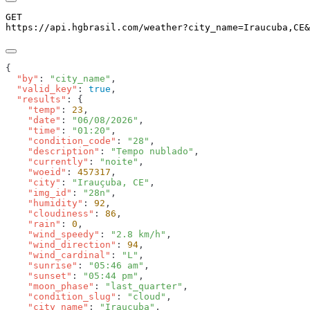
GET
https://api.hgbrasil.com
/weather
?
city_name
=
Iraucuba,CE
&
  "by"
: 
"city_name"
  "valid_key"
: 
true
  "results"
    "temp"
: 
23
    "date"
: 
"06/08/2026"
    "time"
: 
"01:20"
    "condition_code"
: 
"28"
    "description"
: 
"Tempo nublado"
    "currently"
: 
"noite"
    "woeid"
: 
457317
    "city"
: 
"Irauçuba, CE"
    "img_id"
: 
"28n"
    "humidity"
: 
92
    "cloudiness"
: 
86
    "rain"
: 
0
    "wind_speedy"
: 
"2.8 km/h"
    "wind_direction"
: 
94
    "wind_cardinal"
: 
"L"
    "sunrise"
: 
"05:46 am"
    "sunset"
: 
"05:44 pm"
    "moon_phase"
: 
"last_quarter"
    "condition_slug"
: 
"cloud"
    "city_name"
: 
"Irauçuba"