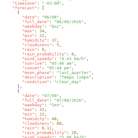
    "timezone"
: 
"-03:00"
    "forecast"
        "date"
: 
"06/08"
        "full_date"
: 
"06/08/2026"
        "weekday"
: 
"Qui"
        "max"
: 
34
        "min"
: 
22
        "humidity"
: 
37
        "cloudiness"
: 
5
        "rain"
: 
0
        "rain_probability"
: 
0
        "wind_speedy"
: 
"4.43 km/h"
        "sunrise"
: 
"05:46 am"
        "sunset"
: 
"05:44 pm"
        "moon_phase"
: 
"last_quarter"
        "description"
: 
"Tempo limpo"
        "condition"
: 
        "date"
: 
"07/08"
        "full_date"
: 
"07/08/2026"
        "weekday"
: 
"Sex"
        "max"
: 
33
        "min"
: 
22
        "humidity"
: 
48
        "cloudiness"
: 
88
        "rain"
: 
0.11
        "rain_probability"
: 
20
        "wind_speedy"
: 
"5.08 km/h"