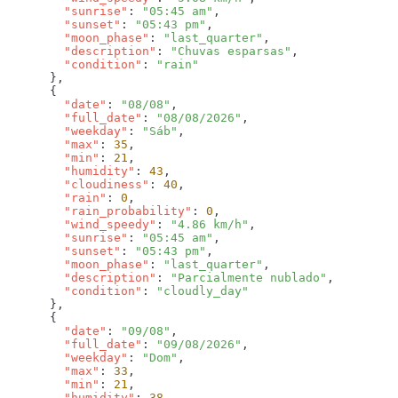
        "sunrise"
: 
"05:45 am"
        "sunset"
: 
"05:43 pm"
        "moon_phase"
: 
"last_quarter"
        "description"
: 
"Chuvas esparsas"
        "condition"
: 
        "date"
: 
"08/08"
        "full_date"
: 
"08/08/2026"
        "weekday"
: 
"Sáb"
        "max"
: 
35
        "min"
: 
21
        "humidity"
: 
43
        "cloudiness"
: 
40
        "rain"
: 
0
        "rain_probability"
: 
0
        "wind_speedy"
: 
"4.86 km/h"
        "sunrise"
: 
"05:45 am"
        "sunset"
: 
"05:43 pm"
        "moon_phase"
: 
"last_quarter"
        "description"
: 
"Parcialmente nublado"
        "condition"
: 
        "date"
: 
"09/08"
        "full_date"
: 
"09/08/2026"
        "weekday"
: 
"Dom"
        "max"
: 
33
        "min"
: 
21
        "humidity"
: 
38