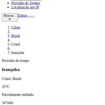
Previsão do Tempo
Localização por IP
Entrar
Buscar...
K
Clima
Brasil
Ceará
Irauçuba
Previsão do tempo
Irauçuba
Ceará, Brasil
33
°C
Parcialmente nublado
34°
máx