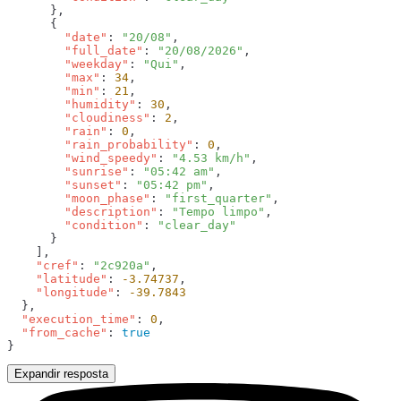
        "date"
: 
"20/08"
        "full_date"
: 
"20/08/2026"
        "weekday"
: 
"Qui"
        "max"
: 
34
        "min"
: 
21
        "humidity"
: 
30
        "cloudiness"
: 
2
        "rain"
: 
0
        "rain_probability"
: 
0
        "wind_speedy"
: 
"4.53 km/h"
        "sunrise"
: 
"05:42 am"
        "sunset"
: 
"05:42 pm"
        "moon_phase"
: 
"first_quarter"
        "description"
: 
"Tempo limpo"
        "condition"
: 
    "cref"
: 
"2c920a"
    "latitude"
: 
-3.74737
    "longitude"
: 
  "execution_time"
: 
0
  "from_cache"
: 
Expandir resposta