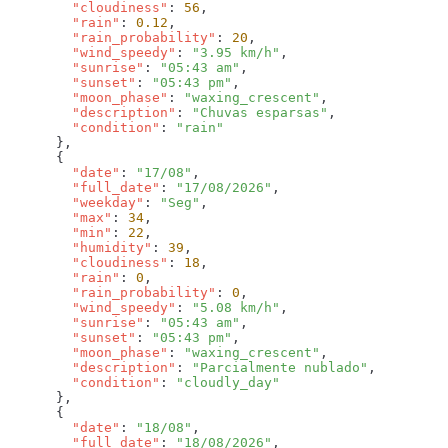
        "cloudiness"
: 
56
        "rain"
: 
0.12
        "rain_probability"
: 
20
        "wind_speedy"
: 
"3.95 km/h"
        "sunrise"
: 
"05:43 am"
        "sunset"
: 
"05:43 pm"
        "moon_phase"
: 
"waxing_crescent"
        "description"
: 
"Chuvas esparsas"
        "condition"
: 
        "date"
: 
"17/08"
        "full_date"
: 
"17/08/2026"
        "weekday"
: 
"Seg"
        "max"
: 
34
        "min"
: 
22
        "humidity"
: 
39
        "cloudiness"
: 
18
        "rain"
: 
0
        "rain_probability"
: 
0
        "wind_speedy"
: 
"5.08 km/h"
        "sunrise"
: 
"05:43 am"
        "sunset"
: 
"05:43 pm"
        "moon_phase"
: 
"waxing_crescent"
        "description"
: 
"Parcialmente nublado"
        "condition"
: 
        "date"
: 
"18/08"
        "full_date"
: 
"18/08/2026"