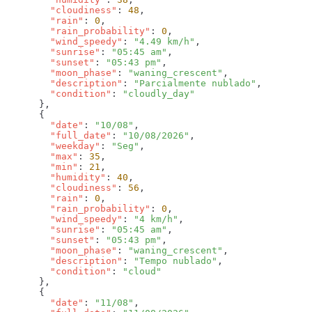
        "cloudiness"
: 
48
        "rain"
: 
0
        "rain_probability"
: 
0
        "wind_speedy"
: 
"4.49 km/h"
        "sunrise"
: 
"05:45 am"
        "sunset"
: 
"05:43 pm"
        "moon_phase"
: 
"waning_crescent"
        "description"
: 
"Parcialmente nublado"
        "condition"
: 
        "date"
: 
"10/08"
        "full_date"
: 
"10/08/2026"
        "weekday"
: 
"Seg"
        "max"
: 
35
        "min"
: 
21
        "humidity"
: 
40
        "cloudiness"
: 
56
        "rain"
: 
0
        "rain_probability"
: 
0
        "wind_speedy"
: 
"4 km/h"
        "sunrise"
: 
"05:45 am"
        "sunset"
: 
"05:43 pm"
        "moon_phase"
: 
"waning_crescent"
        "description"
: 
"Tempo nublado"
        "condition"
: 
        "date"
: 
"11/08"