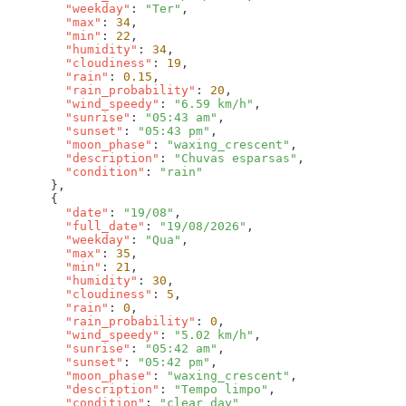
        "weekday"
: 
"Ter"
        "max"
: 
34
        "min"
: 
22
        "humidity"
: 
34
        "cloudiness"
: 
19
        "rain"
: 
0.15
        "rain_probability"
: 
20
        "wind_speedy"
: 
"6.59 km/h"
        "sunrise"
: 
"05:43 am"
        "sunset"
: 
"05:43 pm"
        "moon_phase"
: 
"waxing_crescent"
        "description"
: 
"Chuvas esparsas"
        "condition"
: 
        "date"
: 
"19/08"
        "full_date"
: 
"19/08/2026"
        "weekday"
: 
"Qua"
        "max"
: 
35
        "min"
: 
21
        "humidity"
: 
30
        "cloudiness"
: 
5
        "rain"
: 
0
        "rain_probability"
: 
0
        "wind_speedy"
: 
"5.02 km/h"
        "sunrise"
: 
"05:42 am"
        "sunset"
: 
"05:42 pm"
        "moon_phase"
: 
"waxing_crescent"
        "description"
: 
"Tempo limpo"
        "condition"
: 