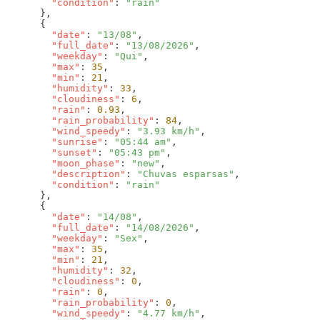
        "condition"
: 
        "date"
: 
"13/08"
        "full_date"
: 
"13/08/2026"
        "weekday"
: 
"Qui"
        "max"
: 
35
        "min"
: 
21
        "humidity"
: 
33
        "cloudiness"
: 
6
        "rain"
: 
0.93
        "rain_probability"
: 
84
        "wind_speedy"
: 
"3.93 km/h"
        "sunrise"
: 
"05:44 am"
        "sunset"
: 
"05:43 pm"
        "moon_phase"
: 
"new"
        "description"
: 
"Chuvas esparsas"
        "condition"
: 
        "date"
: 
"14/08"
        "full_date"
: 
"14/08/2026"
        "weekday"
: 
"Sex"
        "max"
: 
35
        "min"
: 
21
        "humidity"
: 
32
        "cloudiness"
: 
0
        "rain"
: 
0
        "rain_probability"
: 
0
        "wind_speedy"
: 
"4.77 km/h"