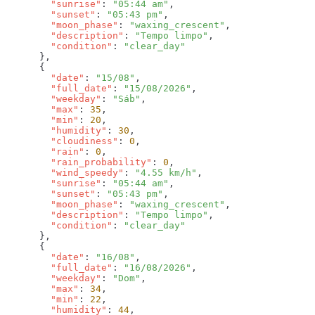
        "sunrise"
: 
"05:44 am"
        "sunset"
: 
"05:43 pm"
        "moon_phase"
: 
"waxing_crescent"
        "description"
: 
"Tempo limpo"
        "condition"
: 
        "date"
: 
"15/08"
        "full_date"
: 
"15/08/2026"
        "weekday"
: 
"Sáb"
        "max"
: 
35
        "min"
: 
20
        "humidity"
: 
30
        "cloudiness"
: 
0
        "rain"
: 
0
        "rain_probability"
: 
0
        "wind_speedy"
: 
"4.55 km/h"
        "sunrise"
: 
"05:44 am"
        "sunset"
: 
"05:43 pm"
        "moon_phase"
: 
"waxing_crescent"
        "description"
: 
"Tempo limpo"
        "condition"
: 
        "date"
: 
"16/08"
        "full_date"
: 
"16/08/2026"
        "weekday"
: 
"Dom"
        "max"
: 
34
        "min"
: 
22
        "humidity"
: 
44