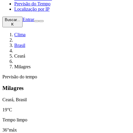
Previsão do Tempo
Localização por IP
Entrar
Buscar...
K
Clima
Brasil
Ceará
Milagres
Previsão do tempo
Milagres
Ceará, Brasil
19
°C
Tempo limpo
36°
máx