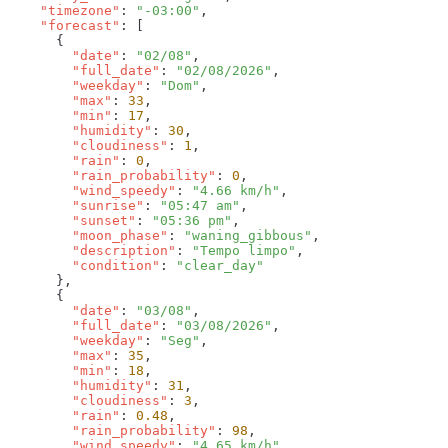
    "timezone"
: 
"-03:00"
    "forecast"
        "date"
: 
"02/08"
        "full_date"
: 
"02/08/2026"
        "weekday"
: 
"Dom"
        "max"
: 
33
        "min"
: 
17
        "humidity"
: 
30
        "cloudiness"
: 
1
        "rain"
: 
0
        "rain_probability"
: 
0
        "wind_speedy"
: 
"4.66 km/h"
        "sunrise"
: 
"05:47 am"
        "sunset"
: 
"05:36 pm"
        "moon_phase"
: 
"waning_gibbous"
        "description"
: 
"Tempo limpo"
        "condition"
: 
        "date"
: 
"03/08"
        "full_date"
: 
"03/08/2026"
        "weekday"
: 
"Seg"
        "max"
: 
35
        "min"
: 
18
        "humidity"
: 
31
        "cloudiness"
: 
3
        "rain"
: 
0.48
        "rain_probability"
: 
98
        "wind_speedy"
: 
"4.65 km/h"