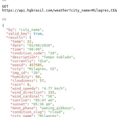
GET
https://api.hgbrasil.com
/weather
?
city_name
=
Milagres,CE
&
  "by"
: 
"city_name"
  "valid_key"
: 
true
  "results"
    "temp"
: 
22
    "date"
: 
"02/08/2026"
    "time"
: 
"08:09"
    "condition_code"
: 
"28"
    "description"
: 
"Tempo nublado"
    "currently"
: 
"dia"
    "woeid"
: 
457585
    "city"
: 
"Milagres, CE"
    "img_id"
: 
"28"
    "humidity"
: 
60
    "cloudiness"
: 
57
    "rain"
: 
0
    "wind_speedy"
: 
"4.77 km/h"
    "wind_direction"
: 
155
    "wind_cardinal"
: 
"SE"
    "sunrise"
: 
"05:47 am"
    "sunset"
: 
"05:36 pm"
    "moon_phase"
: 
"waning_gibbous"
    "condition_slug"
: 
"cloud"
    "city_name"
: 
"Milagres"