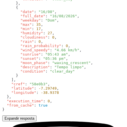
        "date"
: 
"16/08"
        "full_date"
: 
"16/08/2026"
        "weekday"
: 
"Dom"
        "max"
: 
35
        "min"
: 
17
        "humidity"
: 
27
        "cloudiness"
: 
0
        "rain"
: 
0
        "rain_probability"
: 
0
        "wind_speedy"
: 
"4.66 km/h"
        "sunrise"
: 
"05:43 am"
        "sunset"
: 
"05:36 pm"
        "moon_phase"
: 
"waxing_crescent"
        "description"
: 
"Tempo limpo"
        "condition"
: 
    "cref"
: 
"58e0b3"
    "latitude"
: 
-7.29749
    "longitude"
: 
  "execution_time"
: 
0
  "from_cache"
: 
Expandir resposta