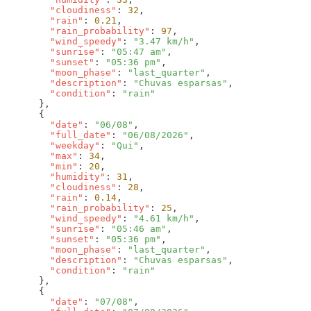
        "cloudiness"
: 
32
        "rain"
: 
0.21
        "rain_probability"
: 
97
        "wind_speedy"
: 
"3.47 km/h"
        "sunrise"
: 
"05:47 am"
        "sunset"
: 
"05:36 pm"
        "moon_phase"
: 
"last_quarter"
        "description"
: 
"Chuvas esparsas"
        "condition"
: 
        "date"
: 
"06/08"
        "full_date"
: 
"06/08/2026"
        "weekday"
: 
"Qui"
        "max"
: 
34
        "min"
: 
20
        "humidity"
: 
31
        "cloudiness"
: 
28
        "rain"
: 
0.14
        "rain_probability"
: 
25
        "wind_speedy"
: 
"4.61 km/h"
        "sunrise"
: 
"05:46 am"
        "sunset"
: 
"05:36 pm"
        "moon_phase"
: 
"last_quarter"
        "description"
: 
"Chuvas esparsas"
        "condition"
: 
        "date"
: 
"07/08"