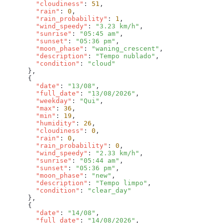
        "cloudiness"
: 
51
        "rain"
: 
0
        "rain_probability"
: 
1
        "wind_speedy"
: 
"3.23 km/h"
        "sunrise"
: 
"05:45 am"
        "sunset"
: 
"05:36 pm"
        "moon_phase"
: 
"waning_crescent"
        "description"
: 
"Tempo nublado"
        "condition"
: 
        "date"
: 
"13/08"
        "full_date"
: 
"13/08/2026"
        "weekday"
: 
"Qui"
        "max"
: 
36
        "min"
: 
19
        "humidity"
: 
26
        "cloudiness"
: 
0
        "rain"
: 
0
        "rain_probability"
: 
0
        "wind_speedy"
: 
"2.33 km/h"
        "sunrise"
: 
"05:44 am"
        "sunset"
: 
"05:36 pm"
        "moon_phase"
: 
"new"
        "description"
: 
"Tempo limpo"
        "condition"
: 
        "date"
: 
"14/08"
        "full_date"
: 
"14/08/2026"