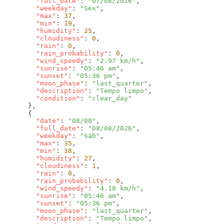
        "full_date"
: 
"07/08/2026"
        "weekday"
: 
"Sex"
        "max"
: 
37
        "min"
: 
19
        "humidity"
: 
25
        "cloudiness"
: 
0
        "rain"
: 
0
        "rain_probability"
: 
0
        "wind_speedy"
: 
"2.97 km/h"
        "sunrise"
: 
"05:46 am"
        "sunset"
: 
"05:36 pm"
        "moon_phase"
: 
"last_quarter"
        "description"
: 
"Tempo limpo"
        "condition"
: 
        "date"
: 
"08/08"
        "full_date"
: 
"08/08/2026"
        "weekday"
: 
"Sáb"
        "max"
: 
35
        "min"
: 
18
        "humidity"
: 
27
        "cloudiness"
: 
1
        "rain"
: 
0
        "rain_probability"
: 
0
        "wind_speedy"
: 
"4.18 km/h"
        "sunrise"
: 
"05:46 am"
        "sunset"
: 
"05:36 pm"
        "moon_phase"
: 
"last_quarter"
        "description"
: 
"Tempo limpo"