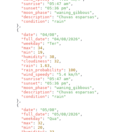
        "sunrise"
: 
"05:47 am"
        "sunset"
: 
"05:36 pm"
        "moon_phase"
: 
"waning_gibbous"
        "description"
: 
"Chuvas esparsas"
        "condition"
: 
        "date"
: 
"04/08"
        "full_date"
: 
"04/08/2026"
        "weekday"
: 
"Ter"
        "max"
: 
34
        "min"
: 
19
        "humidity"
: 
38
        "cloudiness"
: 
32
        "rain"
: 
1.63
        "rain_probability"
: 
100
        "wind_speedy"
: 
"5.4 km/h"
        "sunrise"
: 
"05:47 am"
        "sunset"
: 
"05:36 pm"
        "moon_phase"
: 
"waning_gibbous"
        "description"
: 
"Chuvas esparsas"
        "condition"
: 
        "date"
: 
"05/08"
        "full_date"
: 
"05/08/2026"
        "weekday"
: 
"Qua"
        "max"
: 
32
        "min"
: 
20
        "humidity"
: 
33