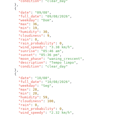
        "condition"
: 
        "date"
: 
"09/08"
        "full_date"
: 
"09/08/2026"
        "weekday"
: 
"Dom"
        "max"
: 
36
        "min"
: 
19
        "humidity"
: 
30
        "cloudiness"
: 
9
        "rain"
: 
0
        "rain_probability"
: 
0
        "wind_speedy"
: 
"3.38 km/h"
        "sunrise"
: 
"05:46 am"
        "sunset"
: 
"05:36 pm"
        "moon_phase"
: 
"waning_crescent"
        "description"
: 
"Tempo limpo"
        "condition"
: 
        "date"
: 
"10/08"
        "full_date"
: 
"10/08/2026"
        "weekday"
: 
"Seg"
        "max"
: 
28
        "min"
: 
20
        "humidity"
: 
59
        "cloudiness"
: 
100
        "rain"
: 
0
        "rain_probability"
: 
0
        "wind_speedy"
: 
"2.32 km/h"