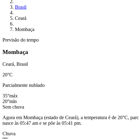
Brasil
Ceará
Mombaça
Previsão do tempo
Mombaça
Ceará, Brasil
20
°C
Parcialmente nublado
35°
máx
20°
mín
Sem chuva
Agora em Mombaça (estado de Ceará), a temperatura é de 20°C, parcia
nasce às 05:47 am e se põe às 05:41 pm.
Chuva