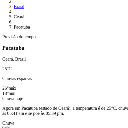
Brasil
Ceará
Pacatuba
Previsão do tempo
Pacatuba
Ceará, Brasil
25
°C
Chuvas esparsas
26°
máx
18°
mín
Chuva hoje
Agora em Pacatuba (estado de Ceará), a temperatura é de 25°C, chuv
às 05:41 am e se põe às 05:39 pm.
Chuva