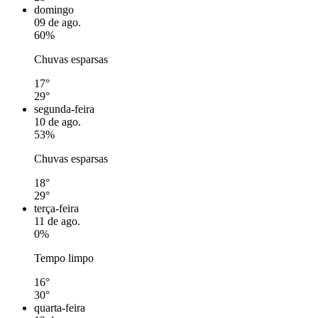
domingo
09 de ago.
60%
Chuvas esparsas
17°
29°
segunda-feira
10 de ago.
53%
Chuvas esparsas
18°
29°
terça-feira
11 de ago.
0%
Tempo limpo
16°
30°
quarta-feira