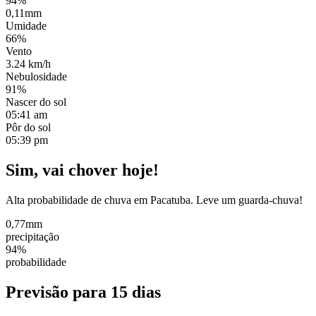
94%
0,11mm
Umidade
66%
Vento
3.24 km/h
Nebulosidade
91%
Nascer do sol
05:41 am
Pôr do sol
05:39 pm
Sim, vai chover hoje!
Alta probabilidade de chuva em Pacatuba. Leve um guarda-chuva!
0,77mm
precipitação
94%
probabilidade
Previsão para 15 dias