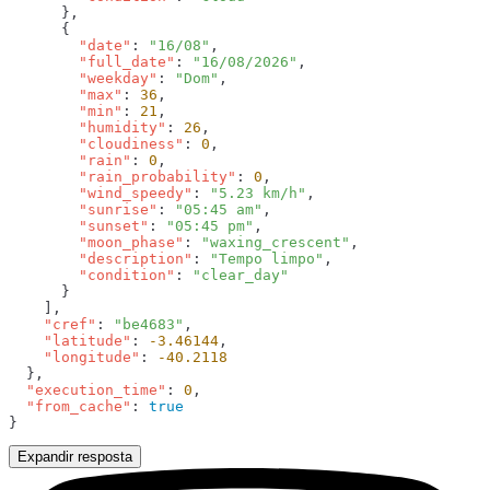
        "date"
: 
"16/08"
        "full_date"
: 
"16/08/2026"
        "weekday"
: 
"Dom"
        "max"
: 
36
        "min"
: 
21
        "humidity"
: 
26
        "cloudiness"
: 
0
        "rain"
: 
0
        "rain_probability"
: 
0
        "wind_speedy"
: 
"5.23 km/h"
        "sunrise"
: 
"05:45 am"
        "sunset"
: 
"05:45 pm"
        "moon_phase"
: 
"waxing_crescent"
        "description"
: 
"Tempo limpo"
        "condition"
: 
    "cref"
: 
"be4683"
    "latitude"
: 
-3.46144
    "longitude"
: 
  "execution_time"
: 
0
  "from_cache"
: 
Expandir resposta