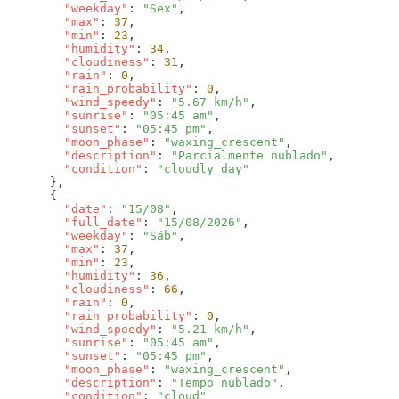
        "weekday"
: 
"Sex"
        "max"
: 
37
        "min"
: 
23
        "humidity"
: 
34
        "cloudiness"
: 
31
        "rain"
: 
0
        "rain_probability"
: 
0
        "wind_speedy"
: 
"5.67 km/h"
        "sunrise"
: 
"05:45 am"
        "sunset"
: 
"05:45 pm"
        "moon_phase"
: 
"waxing_crescent"
        "description"
: 
"Parcialmente nublado"
        "condition"
: 
        "date"
: 
"15/08"
        "full_date"
: 
"15/08/2026"
        "weekday"
: 
"Sáb"
        "max"
: 
37
        "min"
: 
23
        "humidity"
: 
36
        "cloudiness"
: 
66
        "rain"
: 
0
        "rain_probability"
: 
0
        "wind_speedy"
: 
"5.21 km/h"
        "sunrise"
: 
"05:45 am"
        "sunset"
: 
"05:45 pm"
        "moon_phase"
: 
"waxing_crescent"
        "description"
: 
"Tempo nublado"
        "condition"
: 