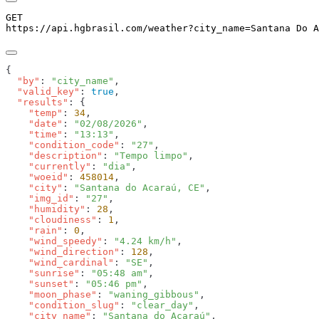
GET
https://api.hgbrasil.com
/weather
?
city_name
=
Santana Do A
  "by"
: 
"city_name"
  "valid_key"
: 
true
  "results"
    "temp"
: 
34
    "date"
: 
"02/08/2026"
    "time"
: 
"13:13"
    "condition_code"
: 
"27"
    "description"
: 
"Tempo limpo"
    "currently"
: 
"dia"
    "woeid"
: 
458014
    "city"
: 
"Santana do Acaraú, CE"
    "img_id"
: 
"27"
    "humidity"
: 
28
    "cloudiness"
: 
1
    "rain"
: 
0
    "wind_speedy"
: 
"4.24 km/h"
    "wind_direction"
: 
128
    "wind_cardinal"
: 
"SE"
    "sunrise"
: 
"05:48 am"
    "sunset"
: 
"05:46 pm"
    "moon_phase"
: 
"waning_gibbous"
    "condition_slug"
: 
"clear_day"
    "city_name"
: 
"Santana do Acaraú"