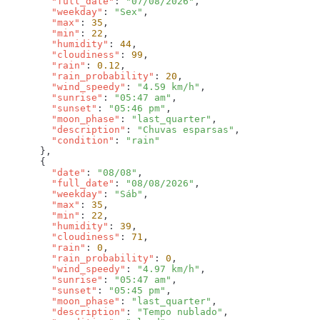
        "full_date"
: 
"07/08/2026"
        "weekday"
: 
"Sex"
        "max"
: 
35
        "min"
: 
22
        "humidity"
: 
44
        "cloudiness"
: 
99
        "rain"
: 
0.12
        "rain_probability"
: 
20
        "wind_speedy"
: 
"4.59 km/h"
        "sunrise"
: 
"05:47 am"
        "sunset"
: 
"05:46 pm"
        "moon_phase"
: 
"last_quarter"
        "description"
: 
"Chuvas esparsas"
        "condition"
: 
        "date"
: 
"08/08"
        "full_date"
: 
"08/08/2026"
        "weekday"
: 
"Sáb"
        "max"
: 
35
        "min"
: 
22
        "humidity"
: 
39
        "cloudiness"
: 
71
        "rain"
: 
0
        "rain_probability"
: 
0
        "wind_speedy"
: 
"4.97 km/h"
        "sunrise"
: 
"05:47 am"
        "sunset"
: 
"05:45 pm"
        "moon_phase"
: 
"last_quarter"
        "description"
: 
"Tempo nublado"