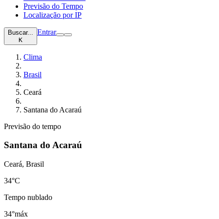
Previsão do Tempo
Localização por IP
Entrar
Buscar...
K
Clima
Brasil
Ceará
Santana do Acaraú
Previsão do tempo
Santana do Acaraú
Ceará, Brasil
34
°C
Tempo nublado
34°
máx