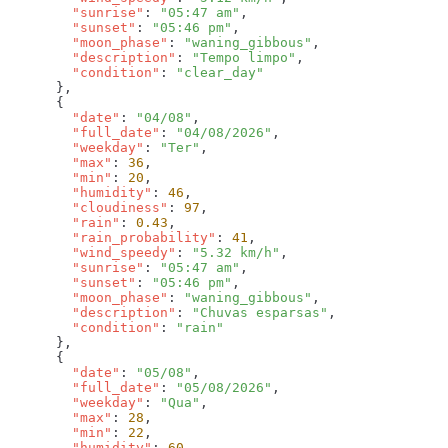
        "sunrise"
: 
"05:47 am"
        "sunset"
: 
"05:46 pm"
        "moon_phase"
: 
"waning_gibbous"
        "description"
: 
"Tempo limpo"
        "condition"
: 
        "date"
: 
"04/08"
        "full_date"
: 
"04/08/2026"
        "weekday"
: 
"Ter"
        "max"
: 
36
        "min"
: 
20
        "humidity"
: 
46
        "cloudiness"
: 
97
        "rain"
: 
0.43
        "rain_probability"
: 
41
        "wind_speedy"
: 
"5.32 km/h"
        "sunrise"
: 
"05:47 am"
        "sunset"
: 
"05:46 pm"
        "moon_phase"
: 
"waning_gibbous"
        "description"
: 
"Chuvas esparsas"
        "condition"
: 
        "date"
: 
"05/08"
        "full_date"
: 
"05/08/2026"
        "weekday"
: 
"Qua"
        "max"
: 
28
        "min"
: 
22
        "humidity"
: 
60