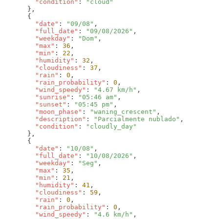
        "condition"
: 
        "date"
: 
"09/08"
        "full_date"
: 
"09/08/2026"
        "weekday"
: 
"Dom"
        "max"
: 
36
        "min"
: 
22
        "humidity"
: 
32
        "cloudiness"
: 
37
        "rain"
: 
0
        "rain_probability"
: 
0
        "wind_speedy"
: 
"4.67 km/h"
        "sunrise"
: 
"05:46 am"
        "sunset"
: 
"05:45 pm"
        "moon_phase"
: 
"waning_crescent"
        "description"
: 
"Parcialmente nublado"
        "condition"
: 
        "date"
: 
"10/08"
        "full_date"
: 
"10/08/2026"
        "weekday"
: 
"Seg"
        "max"
: 
35
        "min"
: 
21
        "humidity"
: 
41
        "cloudiness"
: 
59
        "rain"
: 
0
        "rain_probability"
: 
0
        "wind_speedy"
: 
"4.6 km/h"