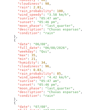
        "cloudiness"
: 
98
        "rain"
: 
2.81
        "rain_probability"
: 
100
        "wind_speedy"
: 
"3.58 km/h"
        "sunrise"
: 
"05:47 am"
        "sunset"
: 
"05:46 pm"
        "moon_phase"
: 
"last_quarter"
        "description"
: 
"Chuvas esparsas"
        "condition"
: 
        "date"
: 
"06/08"
        "full_date"
: 
"06/08/2026"
        "weekday"
: 
"Qui"
        "max"
: 
35
        "min"
: 
21
        "humidity"
: 
34
        "cloudiness"
: 
96
        "rain"
: 
0.83
        "rain_probability"
: 
85
        "wind_speedy"
: 
"4.42 km/h"
        "sunrise"
: 
"05:47 am"
        "sunset"
: 
"05:46 pm"
        "moon_phase"
: 
"last_quarter"
        "description"
: 
"Chuvas esparsas"
        "condition"
: 
        "date"
: 
"07/08"