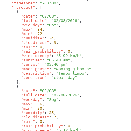
    "timezone"
: 
"-03:00"
    "forecast"
        "date"
: 
"02/08"
        "full_date"
: 
"02/08/2026"
        "weekday"
: 
"Dom"
        "max"
: 
34
        "min"
: 
22
        "humidity"
: 
34
        "cloudiness"
: 
3
        "rain"
: 
0
        "rain_probability"
: 
0
        "wind_speedy"
: 
"5.92 km/h"
        "sunrise"
: 
"05:48 am"
        "sunset"
: 
"05:46 pm"
        "moon_phase"
: 
"waning_gibbous"
        "description"
: 
"Tempo limpo"
        "condition"
: 
        "date"
: 
"03/08"
        "full_date"
: 
"03/08/2026"
        "weekday"
: 
"Seg"
        "max"
: 
36
        "min"
: 
20
        "humidity"
: 
35
        "cloudiness"
: 
7
        "rain"
: 
0
        "rain_probability"
: 
0
        "wind_speedy"
: 
"5.12 km/h"