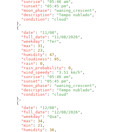
        "sunrise"
: 
"05:46 am"
        "sunset"
: 
"05:45 pm"
        "moon_phase"
: 
"waning_crescent"
        "description"
: 
"Tempo nublado"
        "condition"
: 
        "date"
: 
"11/08"
        "full_date"
: 
"11/08/2026"
        "weekday"
: 
"Ter"
        "max"
: 
31
        "min"
: 
23
        "humidity"
: 
47
        "cloudiness"
: 
95
        "rain"
: 
0
        "rain_probability"
: 
0
        "wind_speedy"
: 
"3.51 km/h"
        "sunrise"
: 
"05:46 am"
        "sunset"
: 
"05:45 pm"
        "moon_phase"
: 
"waning_crescent"
        "description"
: 
"Tempo nublado"
        "condition"
: 
        "date"
: 
"12/08"
        "full_date"
: 
"12/08/2026"
        "weekday"
: 
"Qua"
        "max"
: 
34
        "min"
: 
21
        "humidity"
: 
36