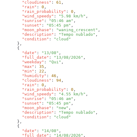
        "cloudiness"
: 
61
        "rain"
: 
0
        "rain_probability"
: 
0
        "wind_speedy"
: 
"5.98 km/h"
        "sunrise"
: 
"05:46 am"
        "sunset"
: 
"05:45 pm"
        "moon_phase"
: 
"waning_crescent"
        "description"
: 
"Tempo nublado"
        "condition"
: 
        "date"
: 
"13/08"
        "full_date"
: 
"13/08/2026"
        "weekday"
: 
"Qui"
        "max"
: 
35
        "min"
: 
22
        "humidity"
: 
46
        "cloudiness"
: 
94
        "rain"
: 
0
        "rain_probability"
: 
0
        "wind_speedy"
: 
"4.55 km/h"
        "sunrise"
: 
"05:46 am"
        "sunset"
: 
"05:45 pm"
        "moon_phase"
: 
"new"
        "description"
: 
"Tempo nublado"
        "condition"
: 
        "date"
: 
"14/08"
        "full_date"
: 
"14/08/2026"