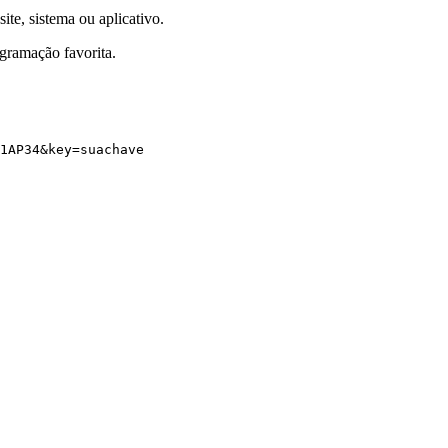
ite, sistema ou aplicativo.
gramação favorita.
1AP34
&
key
=
suachave