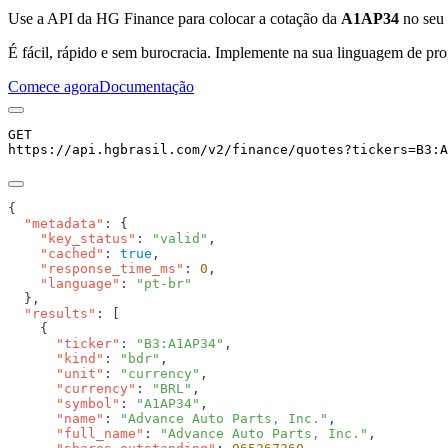
Use a API da HG Finance para colocar a cotação da
A1AP34
no seu s
É fácil, rápido e sem burocracia. Implemente na sua linguagem de pro
Comece agora
Documentação
GET
https://api.hgbrasil.com
/v2/finance/quotes
?
tickers
=
B3:A
  "metadata"
    "key_status"
: 
"valid"
    "cached"
: 
true
    "response_time_ms"
: 
0
    "language"
: 
  "results"
      "ticker"
: 
"B3:A1AP34"
      "kind"
: 
"bdr"
      "unit"
: 
"currency"
      "currency"
: 
"BRL"
      "symbol"
: 
"A1AP34"
      "name"
: 
"Advance Auto Parts, Inc."
      "full_name"
: 
"Advance Auto Parts, Inc."