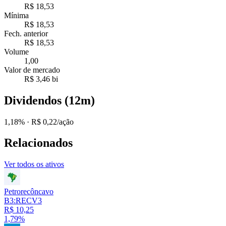
R$ 18,53
Mínima
R$ 18,53
Fech. anterior
R$ 18,53
Volume
1,00
Valor de mercado
R$ 3,46 bi
Dividendos (12m)
1,18%
· R$ 0,22/ação
Relacionados
Ver todos os ativos
Petrorecôncavo
B3:RECV3
R$ 10,25
1,79%