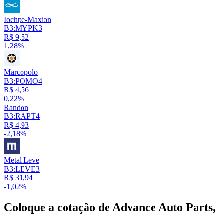
Iochpe-Maxion
B3:MYPK3
R$ 9,52
1,28%
Marcopolo
B3:POMO4
R$ 4,56
0,22%
Randon
B3:RAPT4
R$ 4,93
-2,18%
Metal Leve
B3:LEVE3
R$ 31,94
-1,02%
Coloque a cotação de
Advance Auto Parts, 