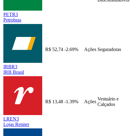
PETR3
Petrobras
R$ 52,74
-2.69%
Ações
Seguradoras
IRBR3
IRB Brasil
Vestuário e
R$ 13,48
-1.39%
Ações
Calçados
LREN3
Lojas Renner