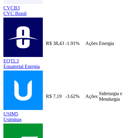
CVCB3
CVC Brasil
R$ 38,43
-1.91%
Ações
Energia
EQTL3
Equatorial Energia
Siderurgia e
R$ 7,19
-3.62%
Ações
Metalurgia
USIM5
Usiminas