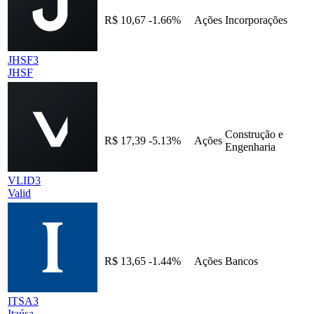
R$ 10,67
-1.66%
Ações
Incorporações
JHSF3
JHSF
Construção e
R$ 17,39
-5.13%
Ações
Engenharia
VLID3
Valid
R$ 13,65
-1.44%
Ações
Bancos
ITSA3
Itaúsa