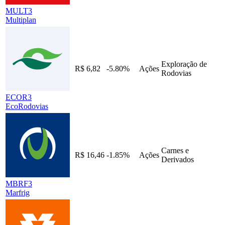
MULT3
Multiplan
Exploração de
R$ 6,82
-5.80%
Ações
Rodovias
ECOR3
EcoRodovias
Carnes e
R$ 16,46
-1.85%
Ações
Derivados
MBRF3
Marfrig