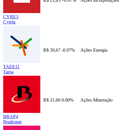
R$ 21,83
+0.97%
Ações
Incorporações
CYRE3
Cyrela
R$ 39,67
-0.97%
Ações
Energia
TAEE11
Taesa
R$ 21,66
0.00%
Ações
Mineração
BRAP4
Bradespar