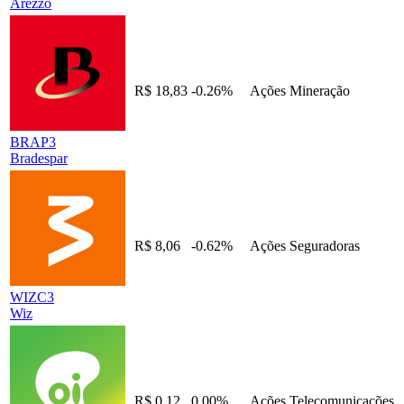
Arezzo
R$ 18,83
-0.26%
Ações
Mineração
BRAP3
Bradespar
R$ 8,06
-0.62%
Ações
Seguradoras
WIZC3
Wiz
R$ 0,12
0.00%
Ações
Telecomunicações