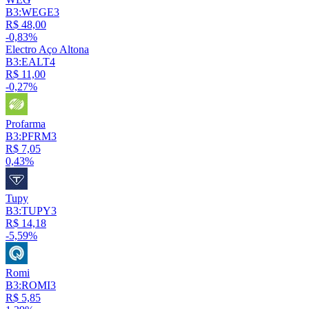
B3:WEGE3
R$ 48,00
-0,83%
Electro Aço Altona
B3:EALT4
R$ 11,00
-0,27%
Profarma
B3:PFRM3
R$ 7,05
0,43%
Tupy
B3:TUPY3
R$ 14,18
-5,59%
Romi
B3:ROMI3
R$ 5,85