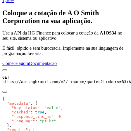
1,39%
Coloque a cotação de
A O Smith
Corporation
na sua aplicação.
Use a API da HG Finance para colocar a cotação da
A1OS34
no
seu site, sistema ou aplicativo.
É fácil, rápido e sem burocracia. Implemente na sua linguagem de
programação favorita.
Comece agora
Documentação
GET
https://api.hgbrasil.com
/v2/finance/quotes
?
tickers
=
B3:A
  "metadata"
    "key_status"
: 
"valid"
    "cached"
: 
true
    "response_time_ms"
: 
0
    "language"
: 
  "results"