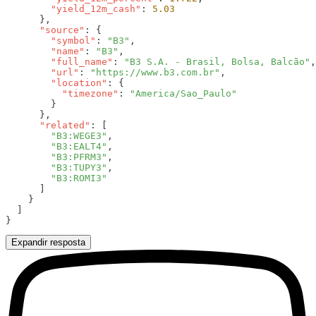
        "yield_12m_cash"
: 
      "source"
        "symbol"
: 
"B3"
        "name"
: 
"B3"
        "full_name"
: 
"B3 S.A. - Brasil, Bolsa, Balcão"
        "url"
: 
"https://www.b3.com.br"
        "location"
          "timezone"
: 
      "related"
        "B3:WEGE3"
        "B3:EALT4"
        "B3:PFRM3"
        "B3:TUPY3"
Expandir resposta