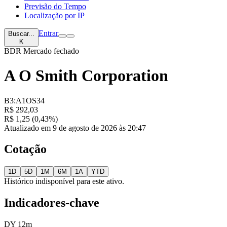
Previsão do Tempo
Localização por IP
Entrar
Buscar...
K
BDR
Mercado fechado
A O Smith Corporation
B3:A1OS34
R$ 292,03
R$ 1,25 (0,43%)
Atualizado em 9 de agosto de 2026 às 20:47
Cotação
1D
5D
1M
6M
1A
YTD
Histórico indisponível para este ativo.
Indicadores-chave
DY 12m