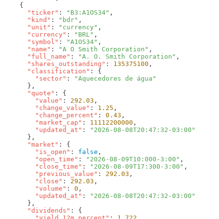
      "ticker"
: 
"B3:A1OS34"
      "kind"
: 
"bdr"
      "unit"
: 
"currency"
      "currency"
: 
"BRL"
      "symbol"
: 
"A1OS34"
      "name"
: 
"A O Smith Corporation"
      "full_name"
: 
"A. O. Smith Corporation"
      "shares_outstanding"
: 
135375100
      "classification"
        "sector"
: 
      "quote"
        "value"
: 
292.03
        "change_value"
: 
1.25
        "change_percent"
: 
0.43
        "market_cap"
: 
11112200000
        "updated_at"
: 
      "market"
        "is_open"
: 
false
        "open_time"
: 
"2026-08-09T10:000-3:00"
        "close_time"
: 
"2026-08-09T17:300-3:00"
        "previous_value"
: 
292.03
        "close"
: 
292.03
        "volume"
: 
0
        "updated_at"
: 
      "dividends"
        "yield_12m_percent"
: 
1.722