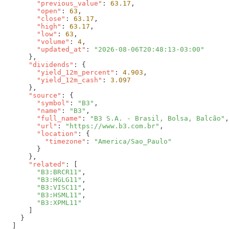
        "previous_value"
: 
63.17
        "open"
: 
63
        "close"
: 
63.17
        "high"
: 
63.17
        "low"
: 
63
        "volume"
: 
4
        "updated_at"
: 
      "dividends"
        "yield_12m_percent"
: 
4.903
        "yield_12m_cash"
: 
      "source"
        "symbol"
: 
"B3"
        "name"
: 
"B3"
        "full_name"
: 
"B3 S.A. - Brasil, Bolsa, Balcão"
        "url"
: 
"https://www.b3.com.br"
        "location"
          "timezone"
: 
      "related"
        "B3:BRCR11"
        "B3:HGLG11"
        "B3:VISC11"
        "B3:HSML11"