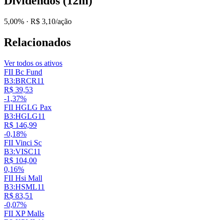
Dividendos (12m)
5,00%
· R$ 3,10/ação
Relacionados
Ver todos os ativos
FII Bc Fund
B3:BRCR11
R$ 39,53
-1,37%
FII HGLG Pax
B3:HGLG11
R$ 146,99
-0,18%
FII Vinci Sc
B3:VISC11
R$ 104,00
0,16%
FII Hsi Mall
B3:HSML11
R$ 83,51
-0,07%
FII XP Malls