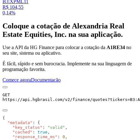
B3:XPML11
R$ 104,55
0,14%
Coloque a cotação de
Alexandria Real
Estate Equities, Inc.
na sua aplicação.
Use a API da HG Finance para colocar a cotação da
A1RE34
no
seu site, sistema ou aplicativo.
É fácil, rápido e sem burocracia. Implemente na sua linguagem de
programação favorita.
Comece agora
Documentação
GET
https://api.hgbrasil.com
/v2/finance/quotes
?
tickers
=
B3:A
  "metadata"
    "key_status"
: 
"valid"
    "cached"
: 
true
    "response_time_ms"
: 
0