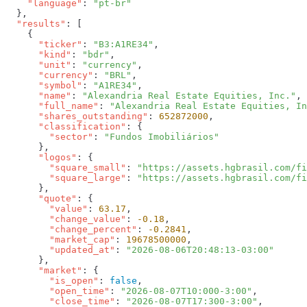
    "language"
: 
  "results"
      "ticker"
: 
"B3:A1RE34"
      "kind"
: 
"bdr"
      "unit"
: 
"currency"
      "currency"
: 
"BRL"
      "symbol"
: 
"A1RE34"
      "name"
: 
"Alexandria Real Estate Equities, Inc."
      "full_name"
: 
"Alexandria Real Estate Equities, In
      "shares_outstanding"
: 
652872000
      "classification"
        "sector"
: 
      "logos"
        "square_small"
: 
"https://assets.hgbrasil.com/fi
        "square_large"
: 
      "quote"
        "value"
: 
63.17
        "change_value"
: 
-0.18
        "change_percent"
: 
-0.2841
        "market_cap"
: 
19678500000
        "updated_at"
: 
      "market"
        "is_open"
: 
false
        "open_time"
: 
"2026-08-07T10:000-3:00"
        "close_time"
: 
"2026-08-07T17:300-3:00"