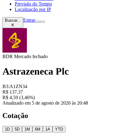
Previsão do Tempo
Localização por IP
Entrar
Buscar...
K
BDR
Mercado fechado
Astrazeneca Plc
B3:A1ZN34
R$ 137,37
R$ 4,59 (3,46%)
Atualizado em 5 de agosto de 2026 às 20:48
Cotação
1D
5D
1M
6M
1A
YTD