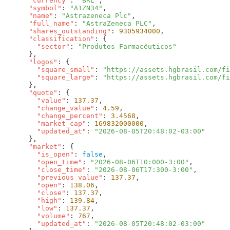
      "currency"
: 
"BRL"
      "symbol"
: 
"A1ZN34"
      "name"
: 
"Astrazeneca Plc"
      "full_name"
: 
"AstraZeneca PLC"
      "shares_outstanding"
: 
9305934000
      "classification"
        "sector"
: 
      "logos"
        "square_small"
: 
"https://assets.hgbrasil.com/fi
        "square_large"
: 
      "quote"
        "value"
: 
137.37
        "change_value"
: 
4.59
        "change_percent"
: 
3.4568
        "market_cap"
: 
169832000000
        "updated_at"
: 
      "market"
        "is_open"
: 
false
        "open_time"
: 
"2026-08-06T10:000-3:00"
        "close_time"
: 
"2026-08-06T17:300-3:00"
        "previous_value"
: 
137.37
        "open"
: 
138.06
        "close"
: 
137.37
        "high"
: 
139.84
        "low"
: 
137.37
        "volume"
: 
767
        "updated_at"
: 