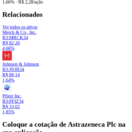
1,66%
· R$ 2,28/ação
Relacionados
Ver todos os ativos
Merck & Co., Inc.
B3:MRCK34
R$ 82,26
4,66%
Johnson & Johnson
B3:JNJB34
R$ 88,14
1,64%
Pfizer Inc.
B3:PFIZ34
R$ 33,02
1,85%
Coloque a cotação de
Astrazeneca Plc
na