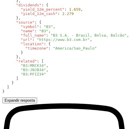
      "dividends"
        "yield_12m_percent"
: 
1.659
        "yield_12m_cash"
: 
      "source"
        "symbol"
: 
"B3"
        "name"
: 
"B3"
        "full_name"
: 
"B3 S.A. - Brasil, Bolsa, Balcão"
        "url"
: 
"https://www.b3.com.br"
        "location"
          "timezone"
: 
      "related"
        "B3:MRCK34"
        "B3:JNJB34"
Expandir resposta