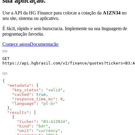
sua aplicação.
Use a API da HG Finance para colocar a cotação da
A1ZN34
no
seu site, sistema ou aplicativo.
É fácil, rápido e sem burocracia. Implemente na sua linguagem de
programação favorita.
Comece agora
Documentação
GET
https://api.hgbrasil.com
/v2/finance/quotes
?
tickers
=
B3:A
  "metadata"
    "key_status"
: 
"valid"
    "cached"
: 
true
    "response_time_ms"
: 
0
    "language"
: 
  "results"
      "ticker"
: 
"B3:A1ZN34"
      "kind"
: 
"bdr"
      "unit"
: 
"currency"