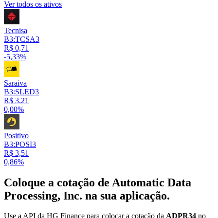
Ver todos os ativos
Tecnisa
B3:TCSA3
R$ 0,71
-5,33%
Saraiva
B3:SLED3
R$ 3,21
0,00%
Positivo
B3:POSI3
R$ 3,51
0,86%
Coloque a cotação de
Automatic Data
Processing, Inc.
na sua aplicação.
Use a API da HG Finance para colocar a cotação da
ADPR34
no