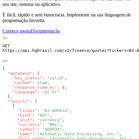
seu site, sistema ou aplicativo.
É fácil, rápido e sem burocracia. Implemente na sua linguagem de
programação favorita.
Comece agora
Documentação
GET
https://api.hgbrasil.com
/v2/finance/quotes
?
tickers
=
B3:A
  "metadata"
    "key_status"
: 
"valid"
    "cached"
: 
true
    "response_time_ms"
: 
0
    "language"
: 
  "results"
      "ticker"
: 
"B3:ADPR34"
      "kind"
: 
"bdr"
      "unit"
: 
"currency"
      "currency"
: 
"BRL"
      "symbol"
: 
"ADPR34"
      "name"
: 
"Automatic Data Processing, Inc."
      "full_name"
: 
"Automatic Data Processing, Inc."