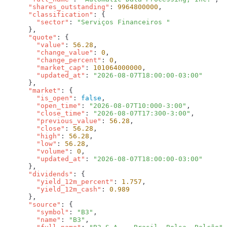
      "shares_outstanding"
: 
9964800000
      "classification"
        "sector"
: 
      "quote"
        "value"
: 
56.28
        "change_value"
: 
0
        "change_percent"
: 
0
        "market_cap"
: 
101064000000
        "updated_at"
: 
      "market"
        "is_open"
: 
false
        "open_time"
: 
"2026-08-07T10:000-3:00"
        "close_time"
: 
"2026-08-07T17:300-3:00"
        "previous_value"
: 
56.28
        "close"
: 
56.28
        "high"
: 
56.28
        "low"
: 
56.28
        "volume"
: 
0
        "updated_at"
: 
      "dividends"
        "yield_12m_percent"
: 
1.757
        "yield_12m_cash"
: 
      "source"
        "symbol"
: 
"B3"
        "name"
: 
"B3"