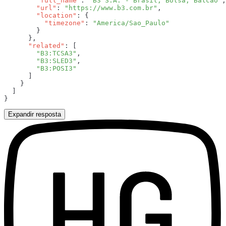
        "full_name"
: 
"B3 S.A. - Brasil, Bolsa, Balcão"
        "url"
: 
"https://www.b3.com.br"
        "location"
          "timezone"
: 
      "related"
        "B3:TCSA3"
        "B3:SLED3"
Expandir resposta