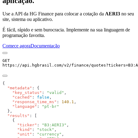
aplicação.
Use a API da HG Finance para colocar a cotação da
AERI3
no seu
site, sistema ou aplicativo.
É fácil, rápido e sem burocracia. Implemente na sua linguagem de
programação favorita.
Comece agora
Documentação
GET
https://api.hgbrasil.com
/v2/finance/quotes
?
tickers
=
B3:A
  "metadata"
    "key_status"
: 
"valid"
    "cached"
: 
false
    "response_time_ms"
: 
140.1
    "language"
: 
  "results"
      "ticker"
: 
"B3:AERI3"
      "kind"
: 
"stock"
      "unit"
: 
"currency"