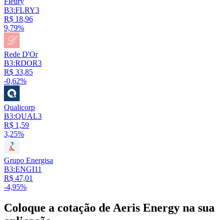
Fleury
B3:FLRY3
R$ 18,96
9,79%
Rede D'Or
B3:RDOR3
R$ 33,85
-0,62%
Qualicorp
B3:QUAL3
R$ 1,59
3,25%
Grupo Energisa
B3:ENGI11
R$ 47,01
-4,95%
Coloque a cotação de
Aeris Energy
na sua