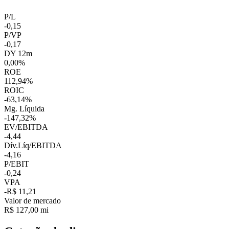
P/L
-0,15
P/VP
-0,17
DY 12m
0,00%
ROE
112,94%
ROIC
-63,14%
Mg. Líquida
-147,32%
EV/EBITDA
-4,44
Dív.Líq/EBITDA
-4,16
P/EBIT
-0,24
VPA
-R$ 11,21
Valor de mercado
R$ 127,00 mi