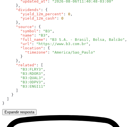
        "updated_at"
: 
      "dividends"
        "yield_12m_percent"
: 
0
        "yield_12m_cash"
: 
      "source"
        "symbol"
: 
"B3"
        "name"
: 
"B3"
        "full_name"
: 
"B3 S.A. - Brasil, Bolsa, Balcão"
        "url"
: 
"https://www.b3.com.br"
        "location"
          "timezone"
: 
      "related"
        "B3:FLRY3"
        "B3:RDOR3"
        "B3:QUAL3"
        "B3:ODPV3"
Expandir resposta