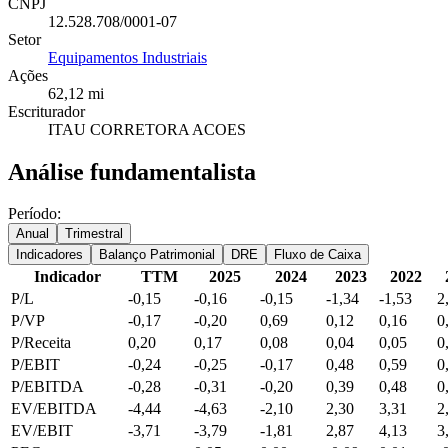
CNPJ
12.528.708/0001-07
Setor
Equipamentos Industriais
Ações
62,12 mi
Escriturador
ITAU CORRETORA ACOES
Análise fundamentalista
Período:
Anual
Trimestral
Indicadores
Balanço Patrimonial
DRE
Fluxo de Caixa
Indicador
TTM
2025
2024
2023
2022
P/L
-0,15
-0,16
-0,15
-1,34
-1,53
2
P/VP
-0,17
-0,20
0,69
0,12
0,16
0
P/Receita
0,20
0,17
0,08
0,04
0,05
0
P/EBIT
-0,24
-0,25
-0,17
0,48
0,59
0
P/EBITDA
-0,28
-0,31
-0,20
0,39
0,48
0
EV/EBITDA
-4,44
-4,63
-2,10
2,30
3,31
2
EV/EBIT
-3,71
-3,79
-1,81
2,87
4,13
3