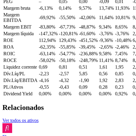
PEG
–
0,05
0,00
-0,09
0,01
-
Margem bruta
-6,13%
0,14%
9,57%
13,74%
11,93%
1
Margem
-69,92%
-55,50%
-42,06%
11,64%
10,81%
9
EBITDA
Margem EBIT
-83,80%
-67,73%
-48,87%
9,34%
8,65%
8
Margem líquida
-147,32%
-120,81%
-61,60%
-3,76%
-3,76%
2
ROE
112,94%
129,43%
-451,52%
-9,36%
-10,48%
6
ROA
-62,35%
-55,85%
-39,45%
-2,65%
-2,46%
2
ROIC
-63,14%
-54,77%
-236,88%
9,58%
7,45%
7
ROCE
-58,02%
-50,18%
-248,79%
11,41%
8,74%
8
Liquidez corrente
0,69
0,81
0,51
1,61
1,95
2
Dív.Líq/PL
-2,23
-2,57
5,85
0,56
0,85
0
Dív.Líq/EBITDA
-4,16
-4,32
-1,90
1,92
2,83
2
PL/Ativos
-0,55
-0,43
0,09
0,28
0,23
0
Dividend Yield
0,00%
0,00%
0,00%
0,00%
0,92%
0
Relacionados
Ver todos os ativos