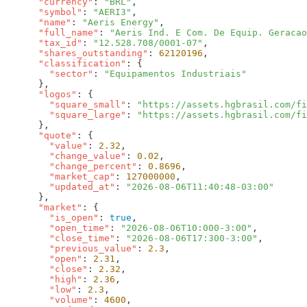
      "currency"
: 
"BRL"
      "symbol"
: 
"AERI3"
      "name"
: 
"Aeris Energy"
      "full_name"
: 
"Aeris Ind. E Com. De Equip. Geracao
      "tax_id"
: 
"12.528.708/0001-07"
      "shares_outstanding"
: 
62120196
      "classification"
        "sector"
: 
      "logos"
        "square_small"
: 
"https://assets.hgbrasil.com/fi
        "square_large"
: 
      "quote"
        "value"
: 
2.32
        "change_value"
: 
0.02
        "change_percent"
: 
0.8696
        "market_cap"
: 
127000000
        "updated_at"
: 
      "market"
        "is_open"
: 
true
        "open_time"
: 
"2026-08-06T10:000-3:00"
        "close_time"
: 
"2026-08-06T17:300-3:00"
        "previous_value"
: 
2.3
        "open"
: 
2.31
        "close"
: 
2.32
        "high"
: 
2.36
        "low"
: 
2.3
        "volume"
: 
4600