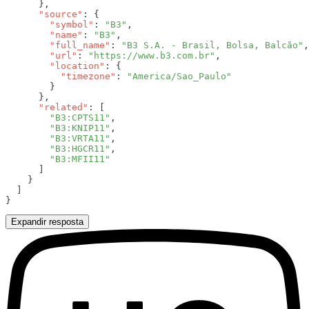
      "source"
        "symbol"
: 
"B3"
        "name"
: 
"B3"
        "full_name"
: 
"B3 S.A. - Brasil, Bolsa, Balcão"
        "url"
: 
"https://www.b3.com.br"
        "location"
          "timezone"
: 
      "related"
        "B3:CPTS11"
        "B3:KNIP11"
        "B3:VRTA11"
        "B3:HGCR11"
Expandir resposta