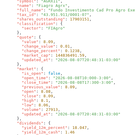
      "symbol"
: 
"AGRX11"
      "name"
: 
"Fiagro Agrx"
      "full_name"
: 
"Fundo Investimento Cad Pro Agro Exe
      "tax_id"
: 
"43.951.911/0001-07"
      "shares_outstanding"
: 
17903151
      "classification"
        "sector"
: 
      "quote"
        "value"
: 
8.09
        "change_value"
: 
0.01
        "change_percent"
: 
0.1238
        "market_cap"
: 
144836491.59
        "updated_at"
: 
      "market"
        "is_open"
: 
false
        "open_time"
: 
"2026-08-08T10:000-3:00"
        "close_time"
: 
"2026-08-08T17:300-3:00"
        "previous_value"
: 
8.09
        "open"
: 
8.08
        "close"
: 
8.09
        "high"
: 
8.1
        "low"
: 
8.06
        "volume"
: 
27913
        "updated_at"
: 
      "dividends"
        "yield_12m_percent"
: 
18.047
        "yield_12m_cash"
: 