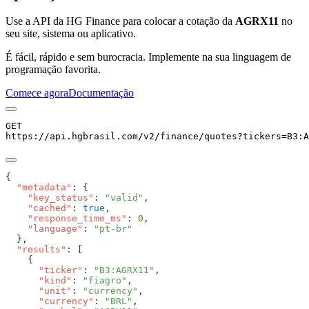
Use a API da HG Finance para colocar a cotação da
AGRX11
no
seu site, sistema ou aplicativo.
É fácil, rápido e sem burocracia. Implemente na sua linguagem de
programação favorita.
Comece agora
Documentação
GET
https://api.hgbrasil.com
/v2/finance/quotes
?
tickers
=
B3:A
  "metadata"
    "key_status"
: 
"valid"
    "cached"
: 
true
    "response_time_ms"
: 
0
    "language"
: 
  "results"
      "ticker"
: 
"B3:AGRX11"
      "kind"
: 
"fiagro"
      "unit"
: 
"currency"
      "currency"
: 
"BRL"