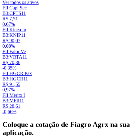
Ver todos os ativos
FII Capi Sec
B3:CPTS11
R$ 7,51
0,67%
FII Kinea Ip
B3:KNIP11
R$ 90,07
0,08%
FII Fator Ve
B3:VRTA11
R$ 70,36
-0,35%
FII HGCR Pax
B3:HGCR11
R$ 91,55
0,97%
FII Merito I
B3:MFII11
R$ 28,61
-0,66%
Coloque a cotação de
Fiagro Agrx
na sua
aplicação.