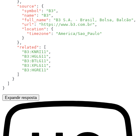
      "source"
        "symbol"
: 
"B3"
        "name"
: 
"B3"
        "full_name"
: 
"B3 S.A. - Brasil, Bolsa, Balcão"
        "url"
: 
"https://www.b3.com.br"
        "location"
          "timezone"
: 
      "related"
        "B3:KNRI11"
        "B3:HGLG11"
        "B3:BTLG11"
        "B3:XPLG11"
Expandir resposta