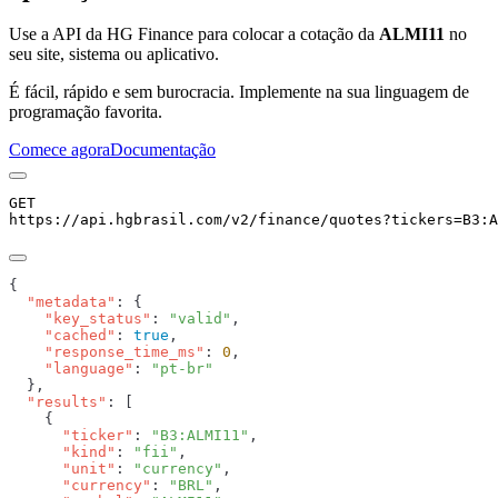
Use a API da HG Finance para colocar a cotação da
ALMI11
no
seu site, sistema ou aplicativo.
É fácil, rápido e sem burocracia. Implemente na sua linguagem de
programação favorita.
Comece agora
Documentação
GET
https://api.hgbrasil.com
/v2/finance/quotes
?
tickers
=
B3:A
  "metadata"
    "key_status"
: 
"valid"
    "cached"
: 
true
    "response_time_ms"
: 
0
    "language"
: 
  "results"
      "ticker"
: 
"B3:ALMI11"
      "kind"
: 
"fii"
      "unit"
: 
"currency"
      "currency"
: 
"BRL"