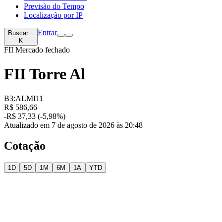
Previsão do Tempo
Localização por IP
Entrar
Buscar...
K
FII
Mercado fechado
FII Torre Al
B3:ALMI11
R$ 586,66
-R$ 37,33 (-5,98%)
Atualizado em 7 de agosto de 2026 às 20:48
Cotação
1D
5D
1M
6M
1A
YTD