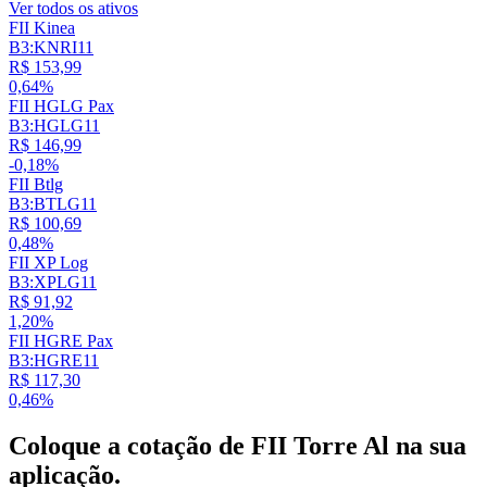
Ver todos os ativos
FII Kinea
B3:KNRI11
R$ 153,99
0,64%
FII HGLG Pax
B3:HGLG11
R$ 146,99
-0,18%
FII Btlg
B3:BTLG11
R$ 100,69
0,48%
FII XP Log
B3:XPLG11
R$ 91,92
1,20%
FII HGRE Pax
B3:HGRE11
R$ 117,30
0,46%
Coloque a cotação de
FII Torre Al
na sua
aplicação.