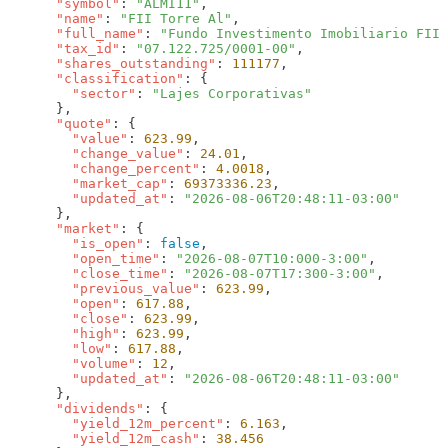
      "symbol"
: 
"ALMI11"
      "name"
: 
"FII Torre Al"
      "full_name"
: 
"Fundo Investimento Imobiliario FII 
      "tax_id"
: 
"07.122.725/0001-00"
      "shares_outstanding"
: 
111177
      "classification"
        "sector"
: 
      "quote"
        "value"
: 
623.99
        "change_value"
: 
24.01
        "change_percent"
: 
4.0018
        "market_cap"
: 
69373336.23
        "updated_at"
: 
      "market"
        "is_open"
: 
false
        "open_time"
: 
"2026-08-07T10:000-3:00"
        "close_time"
: 
"2026-08-07T17:300-3:00"
        "previous_value"
: 
623.99
        "open"
: 
617.88
        "close"
: 
623.99
        "high"
: 
623.99
        "low"
: 
617.88
        "volume"
: 
12
        "updated_at"
: 
      "dividends"
        "yield_12m_percent"
: 
6.163
        "yield_12m_cash"
: 