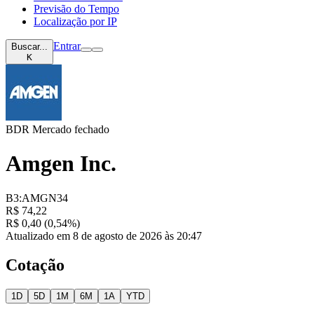
Previsão do Tempo
Localização por IP
Entrar
Buscar...
K
BDR
Mercado fechado
Amgen Inc.
B3:AMGN34
R$ 74,22
R$ 0,40 (0,54%)
Atualizado em 8 de agosto de 2026 às 20:47
Cotação
1D
5D
1M
6M
1A
YTD