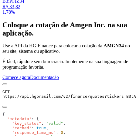
B3:PFIZ34
R$ 33,82
1,78%
Coloque a cotação de
Amgen Inc.
na sua
aplicação.
Use a API da HG Finance para colocar a cotação da
AMGN34
no
seu site, sistema ou aplicativo.
É fácil, rápido e sem burocracia. Implemente na sua linguagem de
programação favorita.
Comece agora
Documentação
GET
https://api.hgbrasil.com
/v2/finance/quotes
?
tickers
=
B3:A
  "metadata"
    "key_status"
: 
"valid"
    "cached"
: 
true
    "response_time_ms"
: 
0