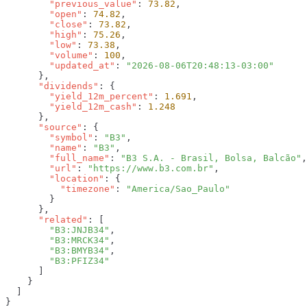
        "previous_value"
: 
73.82
        "open"
: 
74.82
        "close"
: 
73.82
        "high"
: 
75.26
        "low"
: 
73.38
        "volume"
: 
100
        "updated_at"
: 
      "dividends"
        "yield_12m_percent"
: 
1.691
        "yield_12m_cash"
: 
      "source"
        "symbol"
: 
"B3"
        "name"
: 
"B3"
        "full_name"
: 
"B3 S.A. - Brasil, Bolsa, Balcão"
        "url"
: 
"https://www.b3.com.br"
        "location"
          "timezone"
: 
      "related"
        "B3:JNJB34"
        "B3:MRCK34"
        "B3:BMYB34"