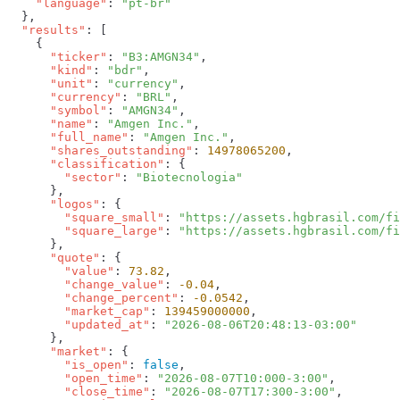
    "language"
: 
  "results"
      "ticker"
: 
"B3:AMGN34"
      "kind"
: 
"bdr"
      "unit"
: 
"currency"
      "currency"
: 
"BRL"
      "symbol"
: 
"AMGN34"
      "name"
: 
"Amgen Inc."
      "full_name"
: 
"Amgen Inc."
      "shares_outstanding"
: 
14978065200
      "classification"
        "sector"
: 
      "logos"
        "square_small"
: 
"https://assets.hgbrasil.com/fi
        "square_large"
: 
      "quote"
        "value"
: 
73.82
        "change_value"
: 
-0.04
        "change_percent"
: 
-0.0542
        "market_cap"
: 
139459000000
        "updated_at"
: 
      "market"
        "is_open"
: 
false
        "open_time"
: 
"2026-08-07T10:000-3:00"
        "close_time"
: 
"2026-08-07T17:300-3:00"