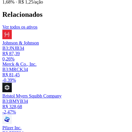
1,68%
· R$ 1,25/ação
Relacionados
Ver todos os ativos
Johnson & Johnson
B3:JNJB34
R$ 87,39
0,26%
Merck & Co., Inc.
B3:MRCK34
R$ 81,45
-0,39%
Bristol Myers Squibb Company
B3:BMYB34
R$ 328,68
-2,47%
Pfizer Inc.