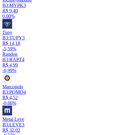
B3:MYPK3
R$ 9,40
0,00%
Tupy
B3:TUPY3
R$ 14,18
-5,59%
Randon
B3:RAPT4
R$ 4,99
-0,99%
Marcopolo
B3:POMO4
R$ 4,52
-0,66%
Metal Leve
B3:LEVE3
R$ 32,02