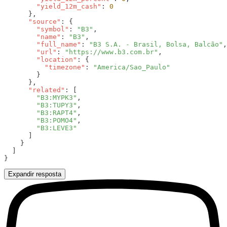
        "yield_12m_cash"
: 
      "source"
        "symbol"
: 
"B3"
        "name"
: 
"B3"
        "full_name"
: 
"B3 S.A. - Brasil, Bolsa, Balcão"
        "url"
: 
"https://www.b3.com.br"
        "location"
          "timezone"
: 
      "related"
        "B3:MYPK3"
        "B3:TUPY3"
        "B3:RAPT4"
        "B3:POMO4"
Expandir resposta