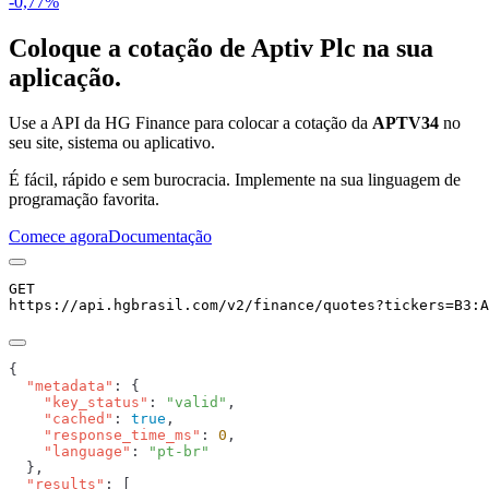
-0,77%
Coloque a cotação de
Aptiv Plc
na sua
aplicação.
Use a API da HG Finance para colocar a cotação da
APTV34
no
seu site, sistema ou aplicativo.
É fácil, rápido e sem burocracia. Implemente na sua linguagem de
programação favorita.
Comece agora
Documentação
GET
https://api.hgbrasil.com
/v2/finance/quotes
?
tickers
=
B3:A
  "metadata"
    "key_status"
: 
"valid"
    "cached"
: 
true
    "response_time_ms"
: 
0
    "language"
: 
  "results"