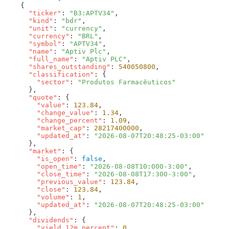
      "ticker"
: 
"B3:APTV34"
      "kind"
: 
"bdr"
      "unit"
: 
"currency"
      "currency"
: 
"BRL"
      "symbol"
: 
"APTV34"
      "name"
: 
"Aptiv Plc"
      "full_name"
: 
"Aptiv PLC"
      "shares_outstanding"
: 
540050800
      "classification"
        "sector"
: 
      "quote"
        "value"
: 
123.84
        "change_value"
: 
1.34
        "change_percent"
: 
1.09
        "market_cap"
: 
28217400000
        "updated_at"
: 
      "market"
        "is_open"
: 
false
        "open_time"
: 
"2026-08-08T10:000-3:00"
        "close_time"
: 
"2026-08-08T17:300-3:00"
        "previous_value"
: 
123.84
        "close"
: 
123.84
        "volume"
: 
1
        "updated_at"
: 
      "dividends"
        "yield_12m_percent"
: 
0