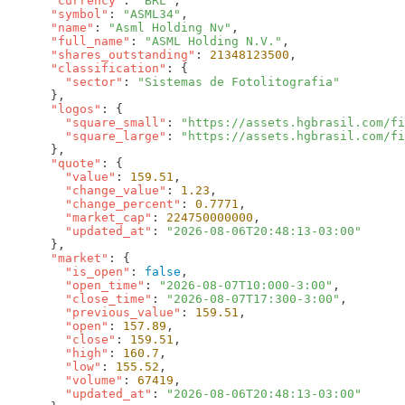
      "currency"
: 
"BRL"
      "symbol"
: 
"ASML34"
      "name"
: 
"Asml Holding Nv"
      "full_name"
: 
"ASML Holding N.V."
      "shares_outstanding"
: 
21348123500
      "classification"
        "sector"
: 
      "logos"
        "square_small"
: 
"https://assets.hgbrasil.com/fi
        "square_large"
: 
      "quote"
        "value"
: 
159.51
        "change_value"
: 
1.23
        "change_percent"
: 
0.7771
        "market_cap"
: 
224750000000
        "updated_at"
: 
      "market"
        "is_open"
: 
false
        "open_time"
: 
"2026-08-07T10:000-3:00"
        "close_time"
: 
"2026-08-07T17:300-3:00"
        "previous_value"
: 
159.51
        "open"
: 
157.89
        "close"
: 
159.51
        "high"
: 
160.7
        "low"
: 
155.52
        "volume"
: 
67419
        "updated_at"
: 