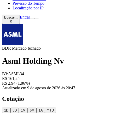
Previsão do Tempo
Localização por IP
Entrar
Buscar...
K
BDR
Mercado fechado
Asml Holding Nv
B3:ASML34
R$ 161,25
R$ 2,94 (1,86%)
Atualizado em 9 de agosto de 2026 às 20:47
Cotação
1D
5D
1M
6M
1A
YTD