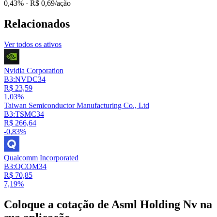
0,43%
· R$ 0,69/ação
Relacionados
Ver todos os ativos
Nvidia Corporation
B3:NVDC34
R$ 23,59
1,03%
Taiwan Semiconductor Manufacturing Co., Ltd
B3:TSMC34
R$ 266,64
-0,83%
Qualcomm Incorporated
B3:QCOM34
R$ 70,85
7,19%
Coloque a cotação de
Asml Holding Nv
na