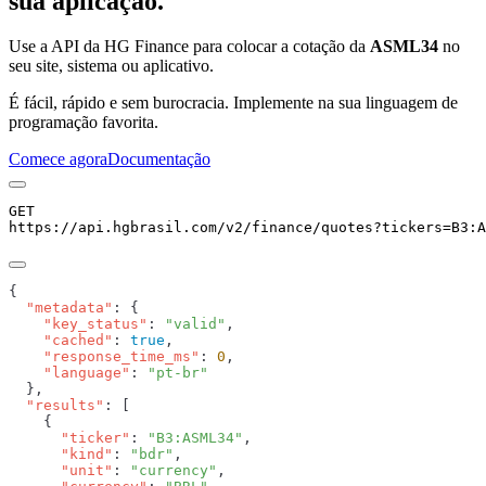
sua aplicação.
Use a API da HG Finance para colocar a cotação da
ASML34
no
seu site, sistema ou aplicativo.
É fácil, rápido e sem burocracia. Implemente na sua linguagem de
programação favorita.
Comece agora
Documentação
GET
https://api.hgbrasil.com
/v2/finance/quotes
?
tickers
=
B3:A
  "metadata"
    "key_status"
: 
"valid"
    "cached"
: 
true
    "response_time_ms"
: 
0
    "language"
: 
  "results"
      "ticker"
: 
"B3:ASML34"
      "kind"
: 
"bdr"
      "unit"
: 
"currency"