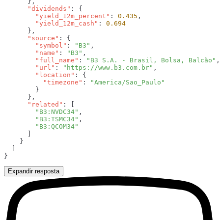
      "dividends"
        "yield_12m_percent"
: 
0.435
        "yield_12m_cash"
: 
      "source"
        "symbol"
: 
"B3"
        "name"
: 
"B3"
        "full_name"
: 
"B3 S.A. - Brasil, Bolsa, Balcão"
        "url"
: 
"https://www.b3.com.br"
        "location"
          "timezone"
: 
      "related"
        "B3:NVDC34"
        "B3:TSMC34"
Expandir resposta