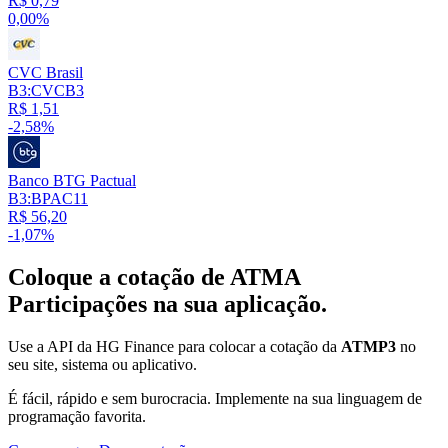
R$ 0,79
0,00%
CVC Brasil
B3:CVCB3
R$ 1,51
-2,58%
Banco BTG Pactual
B3:BPAC11
R$ 56,20
-1,07%
Coloque a cotação de
ATMA
Participações
na sua aplicação.
Use a API da HG Finance para colocar a cotação da
ATMP3
no
seu site, sistema ou aplicativo.
É fácil, rápido e sem burocracia. Implemente na sua linguagem de
programação favorita.