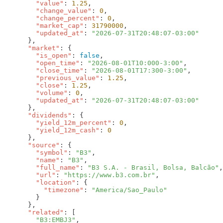
        "value"
: 
1.25
        "change_value"
: 
0
        "change_percent"
: 
0
        "market_cap"
: 
31790000
        "updated_at"
: 
      "market"
        "is_open"
: 
false
        "open_time"
: 
"2026-08-01T10:000-3:00"
        "close_time"
: 
"2026-08-01T17:300-3:00"
        "previous_value"
: 
1.25
        "close"
: 
1.25
        "volume"
: 
0
        "updated_at"
: 
      "dividends"
        "yield_12m_percent"
: 
0
        "yield_12m_cash"
: 
      "source"
        "symbol"
: 
"B3"
        "name"
: 
"B3"
        "full_name"
: 
"B3 S.A. - Brasil, Bolsa, Balcão"
        "url"
: 
"https://www.b3.com.br"
        "location"
          "timezone"
: 
      "related"
        "B3:EMBJ3"