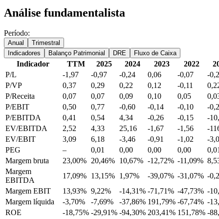
Análise fundamentalista
Período:
Anual
Trimestral
Indicadores
Balanço Patrimonial
DRE
Fluxo de Caixa
Indicador
TTM
2025
2024
2023
2022
2
P/L
-1,97
-0,97
-0,24
0,06
-0,07
-0,
P/VP
0,37
0,29
0,22
0,12
-0,11
0,2
P/Receita
0,07
0,07
0,09
0,10
0,05
0,0
P/EBIT
0,50
0,77
-0,60
-0,14
-0,10
-0,
P/EBITDA
0,41
0,54
4,34
-0,26
-0,15
-10
EV/EBITDA
2,52
4,33
25,16
-1,67
-1,56
-11
EV/EBIT
3,09
6,18
-3,46
-0,91
-1,02
-3,
PEG
–
0,01
0,00
0,00
0,00
0,0
Margem bruta
23,00%
20,46%
10,67%
-12,72%
-11,09%
8,
Margem
17,09%
13,15%
1,97%
-39,07%
-31,07%
-0,
EBITDA
Margem EBIT
13,93%
9,22%
-14,31%
-71,71%
-47,73%
-10
Margem líquida
-3,70%
-7,69%
-37,86%
191,79%
-67,74%
-13
ROE
-18,75%
-29,91%
-94,30%
203,41%
151,78%
-88