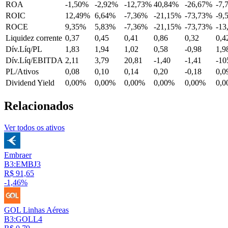
ROA
-1,50%
-2,92%
-12,73%
40,84%
-26,67%
-7,
ROIC
12,49%
6,64%
-7,36%
-21,15%
-73,73%
-9,
ROCE
9,35%
5,83%
-7,36%
-21,15%
-73,73%
-13
Liquidez corrente
0,37
0,45
0,41
0,86
0,32
0,4
Dív.Líq/PL
1,83
1,94
1,02
0,58
-0,98
1,9
Dív.Líq/EBITDA
2,11
3,79
20,81
-1,40
-1,41
-10
PL/Ativos
0,08
0,10
0,14
0,20
-0,18
0,0
Dividend Yield
0,00%
0,00%
0,00%
0,00%
0,00%
0,
Relacionados
Ver todos os ativos
Embraer
B3:EMBJ3
R$ 91,65
-1,46%
GOL Linhas Aéreas
B3:GOLL4