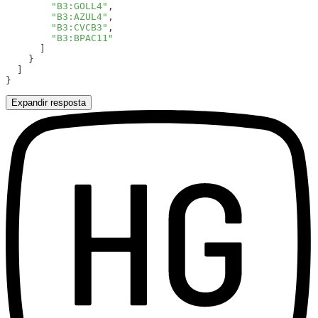
        "B3:GOLL4"
        "B3:AZUL4"
        "B3:CVCB3"
Expandir resposta