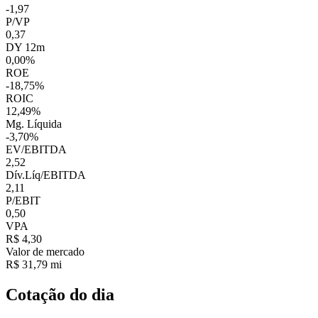
-1,97
P/VP
0,37
DY 12m
0,00%
ROE
-18,75%
ROIC
12,49%
Mg. Líquida
-3,70%
EV/EBITDA
2,52
Dív.Líq/EBITDA
2,11
P/EBIT
0,50
VPA
R$ 4,30
Valor de mercado
R$ 31,79 mi
Cotação do dia