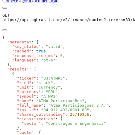
Comece agora
Documentação
GET
https://api.hgbrasil.com
/v2/finance/quotes
?
tickers
=
B3:A
  "metadata"
    "key_status"
: 
"valid"
    "cached"
: 
true
    "response_time_ms"
: 
0
    "language"
: 
  "results"
      "ticker"
: 
"B3:ATMP3"
      "kind"
: 
"stock"
      "unit"
: 
"currency"
      "currency"
: 
"BRL"
      "symbol"
: 
"ATMP3"
      "name"
: 
"ATMA Participações"
      "full_name"
: 
"Atma Participações S.A."
      "tax_id"
: 
"04.032.433/0001-80"
      "shares_outstanding"
: 
26710356
      "classification"
        "sector"
: 
      "quote"