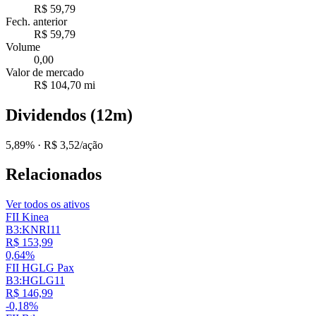
R$ 59,79
Fech. anterior
R$ 59,79
Volume
0,00
Valor de mercado
R$ 104,70 mi
Dividendos (12m)
5,89%
· R$ 3,52/ação
Relacionados
Ver todos os ativos
FII Kinea
B3:KNRI11
R$ 153,99
0,64%
FII HGLG Pax
B3:HGLG11
R$ 146,99
-0,18%