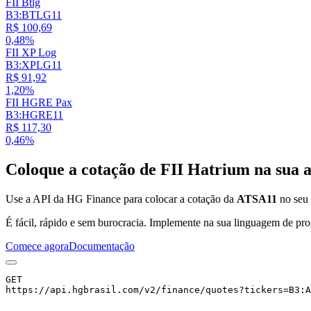
FII Btlg
B3:BTLG11
R$ 100,69
0,48%
FII XP Log
B3:XPLG11
R$ 91,92
1,20%
FII HGRE Pax
B3:HGRE11
R$ 117,30
0,46%
Coloque a cotação de
FII Hatrium
na sua a
Use a API da HG Finance para colocar a cotação da
ATSA11
no seu s
É fácil, rápido e sem burocracia. Implemente na sua linguagem de pro
Comece agora
Documentação
GET
https://api.hgbrasil.com
/v2/finance/quotes
?
tickers
=
B3:A