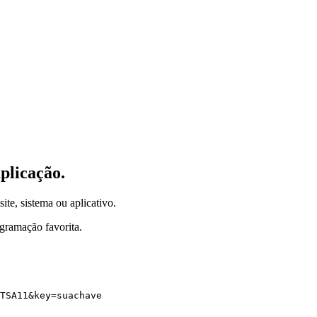
plicação.
ite, sistema ou aplicativo.
gramação favorita.
TSA11
&
key
=
suachave