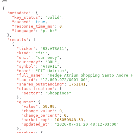
  "metadata"
    "key_status"
: 
"valid"
    "cached"
: 
true
    "response_time_ms"
: 
0
    "language"
: 
  "results"
      "ticker"
: 
"B3:ATSA11"
      "kind"
: 
"fii"
      "unit"
: 
"currency"
      "currency"
: 
"BRL"
      "symbol"
: 
"ATSA11"
      "name"
: 
"FII Hatrium"
      "full_name"
: 
"Hedge Atrium Shopping Santo Andre F
      "tax_id"
: 
"12.809.972/0001-00"
      "shares_outstanding"
: 
1751141
      "classification"
        "sector"
: 
      "quote"
        "value"
: 
59.99
        "change_value"
: 
0
        "change_percent"
: 
0
        "market_cap"
: 
105050948.59
        "updated_at"
: 