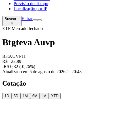
Previsão do Tempo
Localização por IP
Entrar
Buscar...
K
ETF
Mercado fechado
Btgteva Auvp
B3:AUVP11
R$ 122,89
-R$ 0,32 (-0,26%)
Atualizado em 5 de agosto de 2026 às 20:48
Cotação
1D
5D
1M
6M
1A
YTD