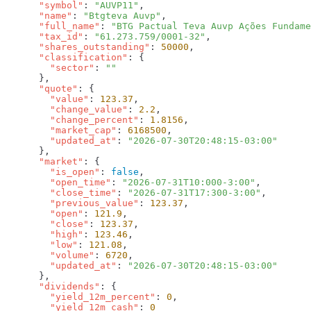
      "symbol"
: 
"AUVP11"
      "name"
: 
"Btgteva Auvp"
      "full_name"
: 
"BTG Pactual Teva Auvp Ações Fundame
      "tax_id"
: 
"61.273.759/0001-32"
      "shares_outstanding"
: 
50000
      "classification"
        "sector"
: 
      "quote"
        "value"
: 
123.37
        "change_value"
: 
2.2
        "change_percent"
: 
1.8156
        "market_cap"
: 
6168500
        "updated_at"
: 
      "market"
        "is_open"
: 
false
        "open_time"
: 
"2026-07-31T10:000-3:00"
        "close_time"
: 
"2026-07-31T17:300-3:00"
        "previous_value"
: 
123.37
        "open"
: 
121.9
        "close"
: 
123.37
        "high"
: 
123.46
        "low"
: 
121.08
        "volume"
: 
6720
        "updated_at"
: 
      "dividends"
        "yield_12m_percent"
: 
0
        "yield_12m_cash"
: 