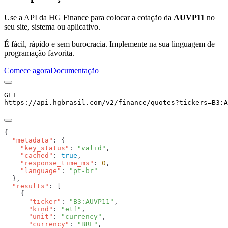
Use a API da HG Finance para colocar a cotação da
AUVP11
no
seu site, sistema ou aplicativo.
É fácil, rápido e sem burocracia. Implemente na sua linguagem de
programação favorita.
Comece agora
Documentação
GET
https://api.hgbrasil.com
/v2/finance/quotes
?
tickers
=
B3:A
  "metadata"
    "key_status"
: 
"valid"
    "cached"
: 
true
    "response_time_ms"
: 
0
    "language"
: 
  "results"
      "ticker"
: 
"B3:AUVP11"
      "kind"
: 
"etf"
      "unit"
: 
"currency"
      "currency"
: 
"BRL"