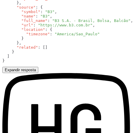
      "source"
        "symbol"
: 
"B3"
        "name"
: 
"B3"
        "full_name"
: 
"B3 S.A. - Brasil, Bolsa, Balcão"
        "url"
: 
"https://www.b3.com.br"
        "location"
          "timezone"
: 
      "related"
Expandir resposta