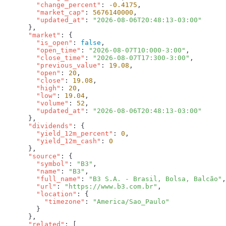
        "change_percent"
: 
-0.4175
        "market_cap"
: 
5676140000
        "updated_at"
: 
      "market"
        "is_open"
: 
false
        "open_time"
: 
"2026-08-07T10:000-3:00"
        "close_time"
: 
"2026-08-07T17:300-3:00"
        "previous_value"
: 
19.08
        "open"
: 
20
        "close"
: 
19.08
        "high"
: 
20
        "low"
: 
19.04
        "volume"
: 
52
        "updated_at"
: 
      "dividends"
        "yield_12m_percent"
: 
0
        "yield_12m_cash"
: 
      "source"
        "symbol"
: 
"B3"
        "name"
: 
"B3"
        "full_name"
: 
"B3 S.A. - Brasil, Bolsa, Balcão"
        "url"
: 
"https://www.b3.com.br"
        "location"
          "timezone"
: 
      "related"