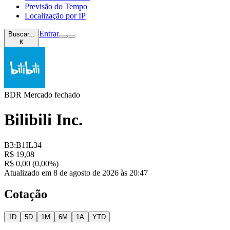
Previsão do Tempo
Localização por IP
Entrar
Buscar...
K
BDR
Mercado fechado
Bilibili Inc.
B3:B1IL34
R$ 19,08
R$ 0,00 (0,00%)
Atualizado em 8 de agosto de 2026 às 20:47
Cotação
1D
5D
1M
6M
1A
YTD