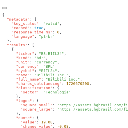
  "metadata"
    "key_status"
: 
"valid"
    "cached"
: 
true
    "response_time_ms"
: 
0
    "language"
: 
  "results"
      "ticker"
: 
"B3:B1IL34"
      "kind"
: 
"bdr"
      "unit"
: 
"currency"
      "currency"
: 
"BRL"
      "symbol"
: 
"B1IL34"
      "name"
: 
"Bilibili Inc."
      "full_name"
: 
"Bilibili Inc."
      "shares_outstanding"
: 
1726670500
      "classification"
        "sector"
: 
      "logos"
        "square_small"
: 
"https://assets.hgbrasil.com/fi
        "square_large"
: 
      "quote"
        "value"
: 
19.08
        "change_value"
: 
-0.08