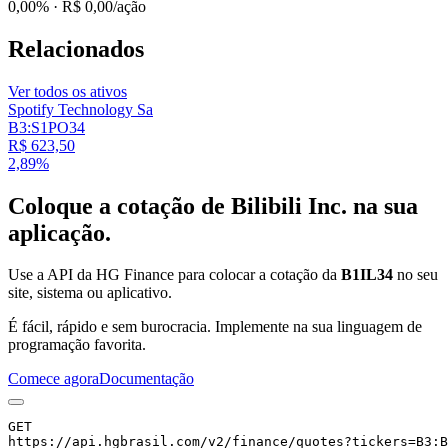
0,00%
· R$ 0,00/ação
Relacionados
Ver todos os ativos
Spotify Technology Sa
B3:S1PO34
R$ 623,50
2,89%
Coloque a cotação de
Bilibili Inc.
na sua
aplicação.
Use a API da HG Finance para colocar a cotação da
B1IL34
no seu
site, sistema ou aplicativo.
É fácil, rápido e sem burocracia. Implemente na sua linguagem de
programação favorita.
Comece agora
Documentação
GET
https://api.hgbrasil.com
/v2/finance/quotes
?
tickers
=
B3:B