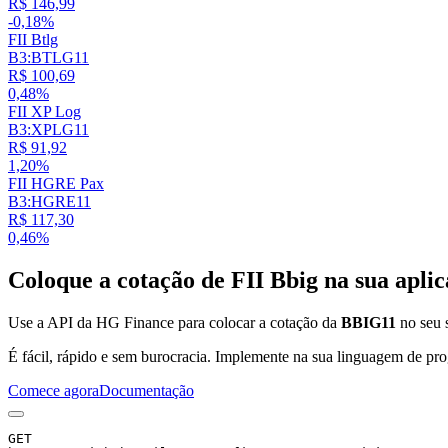
R$ 146,99
-0,18%
FII Btlg
B3:BTLG11
R$ 100,69
0,48%
FII XP Log
B3:XPLG11
R$ 91,92
1,20%
FII HGRE Pax
B3:HGRE11
R$ 117,30
0,46%
Coloque a cotação de
FII Bbig
na sua aplic
Use a API da HG Finance para colocar a cotação da
BBIG11
no seu s
É fácil, rápido e sem burocracia. Implemente na sua linguagem de pro
Comece agora
Documentação
GET