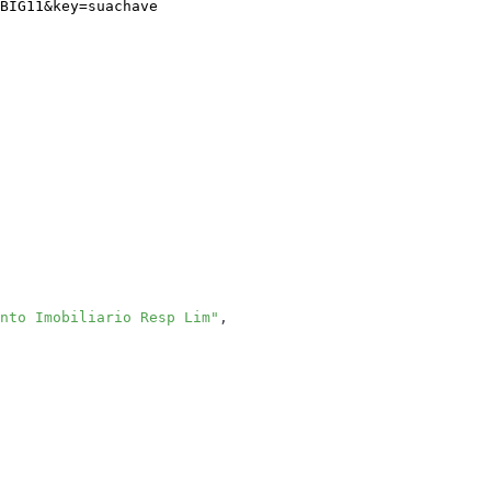
BIG11
&
key
=
suachave
nto Imobiliario Resp Lim"