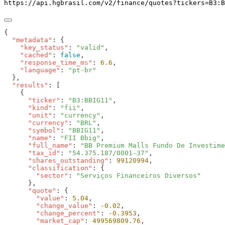
https://api.hgbrasil.com
/v2/finance/quotes
?
tickers
=
B3:B
  "metadata"
    "key_status"
: 
"valid"
    "cached"
: 
false
    "response_time_ms"
: 
6.6
    "language"
: 
  "results"
      "ticker"
: 
"B3:BBIG11"
      "kind"
: 
"fii"
      "unit"
: 
"currency"
      "currency"
: 
"BRL"
      "symbol"
: 
"BBIG11"
      "name"
: 
"FII Bbig"
      "full_name"
: 
"BB Premium Malls Fundo De Investime
      "tax_id"
: 
"54.375.187/0001-37"
      "shares_outstanding"
: 
99120994
      "classification"
        "sector"
: 
      "quote"
        "value"
: 
5.04
        "change_value"
: 
-0.02
        "change_percent"
: 
-0.3953
        "market_cap"
: 
499569809.76