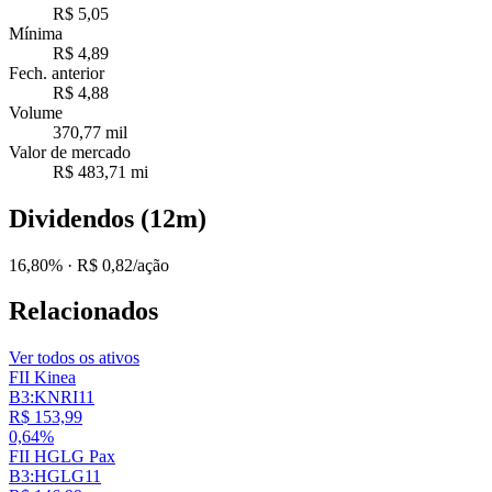
R$ 5,05
Mínima
R$ 4,89
Fech. anterior
R$ 4,88
Volume
370,77 mil
Valor de mercado
R$ 483,71 mi
Dividendos (12m)
16,80%
· R$ 0,82/ação
Relacionados
Ver todos os ativos
FII Kinea
B3:KNRI11
R$ 153,99
0,64%
FII HGLG Pax
B3:HGLG11