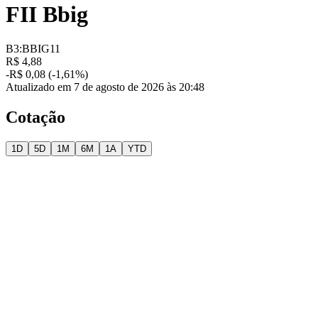
FII Bbig
B3:BBIG11
R$ 4,88
-R$ 0,08 (-1,61%)
Atualizado em 7 de agosto de 2026 às 20:48
Cotação
1D
5D
1M
6M
1A
YTD