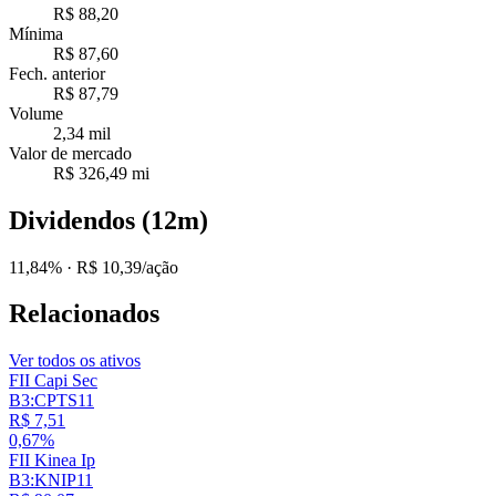
R$ 88,20
Mínima
R$ 87,60
Fech. anterior
R$ 87,79
Volume
2,34 mil
Valor de mercado
R$ 326,49 mi
Dividendos (12m)
11,84%
· R$ 10,39/ação
Relacionados
Ver todos os ativos
FII Capi Sec
B3:CPTS11
R$ 7,51
0,67%
FII Kinea Ip
B3:KNIP11