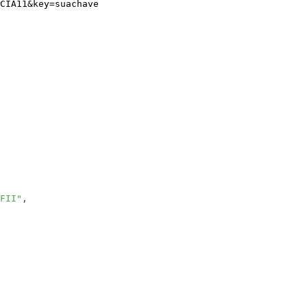
CIA11
&
key
=
suachave
FII"