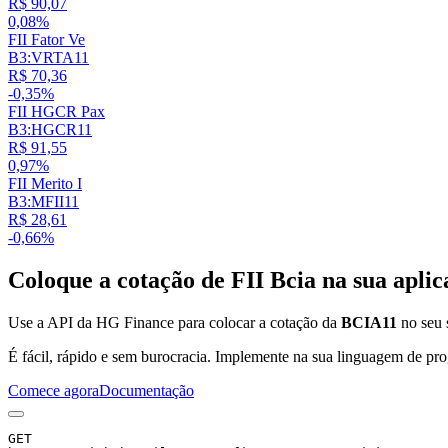
R$ 90,07
0,08%
FII Fator Ve
B3:VRTA11
R$ 70,36
-0,35%
FII HGCR Pax
B3:HGCR11
R$ 91,55
0,97%
FII Merito I
B3:MFII11
R$ 28,61
-0,66%
Coloque a cotação de
FII Bcia
na sua aplic
Use a API da HG Finance para colocar a cotação da
BCIA11
no seu s
É fácil, rápido e sem burocracia. Implemente na sua linguagem de pro
Comece agora
Documentação
GET