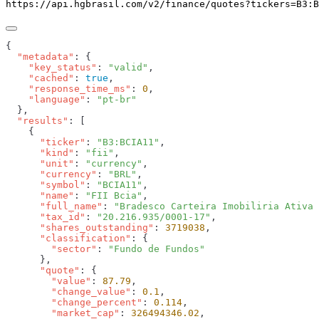
https://api.hgbrasil.com
/v2/finance/quotes
?
tickers
=
B3:B
  "metadata"
    "key_status"
: 
"valid"
    "cached"
: 
true
    "response_time_ms"
: 
0
    "language"
: 
  "results"
      "ticker"
: 
"B3:BCIA11"
      "kind"
: 
"fii"
      "unit"
: 
"currency"
      "currency"
: 
"BRL"
      "symbol"
: 
"BCIA11"
      "name"
: 
"FII Bcia"
      "full_name"
: 
"Bradesco Carteira Imobiliria Ativa 
      "tax_id"
: 
"20.216.935/0001-17"
      "shares_outstanding"
: 
3719038
      "classification"
        "sector"
: 
      "quote"
        "value"
: 
87.79
        "change_value"
: 
0.1
        "change_percent"
: 
0.114
        "market_cap"
: 
326494346.02