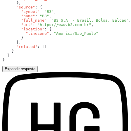
      "source"
        "symbol"
: 
"B3"
        "name"
: 
"B3"
        "full_name"
: 
"B3 S.A. - Brasil, Bolsa, Balcão"
        "url"
: 
"https://www.b3.com.br"
        "location"
          "timezone"
: 
      "related"
Expandir resposta