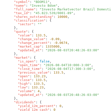
      "symbol"
: 
"BDOM11"
      "name"
: 
"Investo Bdom"
      "full_name"
: 
"Investo Marketvector Brazil Domesti
      "tax_id"
: 
"45.823.539/0001-89"
      "shares_outstanding"
: 
10000
      "classification"
        "sector"
: 
      "quote"
        "value"
: 
133.5
        "change_value"
: 
-0.09
        "change_percent"
: 
-0.0674
        "market_cap"
: 
1335000
        "updated_at"
: 
      "market"
        "is_open"
: 
false
        "open_time"
: 
"2026-08-04T10:000-3:00"
        "close_time"
: 
"2026-08-04T17:300-3:00"
        "previous_value"
: 
133.5
        "open"
: 
133.23
        "close"
: 
133.5
        "high"
: 
133.5
        "low"
: 
133.23
        "volume"
: 
4
        "updated_at"
: 
      "dividends"
        "yield_12m_percent"
: 
0
        "yield_12m_cash"
: 