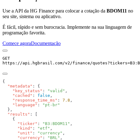
Use a API da HG Finance para colocar a cotação da
BDOM11
no
seu site, sistema ou aplicativo.
É fácil, rápido e sem burocracia. Implemente na sua linguagem de
programação favorita.
Comece agora
Documentação
GET
https://api.hgbrasil.com
/v2/finance/quotes
?
tickers
=
B3:B
  "metadata"
    "key_status"
: 
"valid"
    "cached"
: 
false
    "response_time_ms"
: 
7.8
    "language"
: 
  "results"
      "ticker"
: 
"B3:BDOM11"
      "kind"
: 
"etf"
      "unit"
: 
"currency"
      "currency"
: 
"BRL"