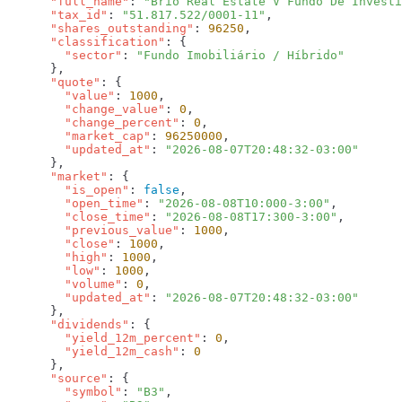
      "full_name"
: 
"Brio Real Estate V Fundo De Investi
      "tax_id"
: 
"51.817.522/0001-11"
      "shares_outstanding"
: 
96250
      "classification"
        "sector"
: 
      "quote"
        "value"
: 
1000
        "change_value"
: 
0
        "change_percent"
: 
0
        "market_cap"
: 
96250000
        "updated_at"
: 
      "market"
        "is_open"
: 
false
        "open_time"
: 
"2026-08-08T10:000-3:00"
        "close_time"
: 
"2026-08-08T17:300-3:00"
        "previous_value"
: 
1000
        "close"
: 
1000
        "high"
: 
1000
        "low"
: 
1000
        "volume"
: 
0
        "updated_at"
: 
      "dividends"
        "yield_12m_percent"
: 
0
        "yield_12m_cash"
: 
      "source"
        "symbol"
: 
"B3"