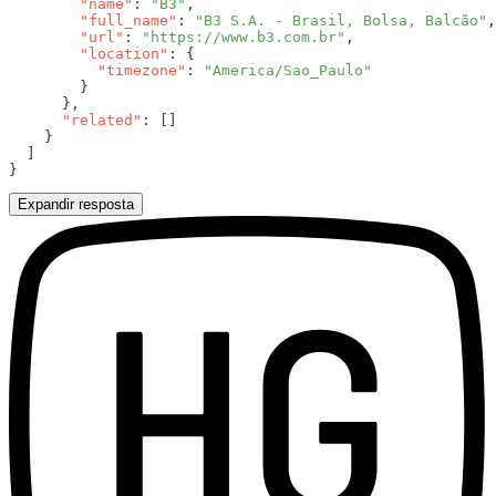
        "name"
: 
"B3"
        "full_name"
: 
"B3 S.A. - Brasil, Bolsa, Balcão"
        "url"
: 
"https://www.b3.com.br"
        "location"
          "timezone"
: 
      "related"
Expandir resposta