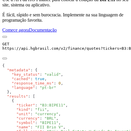
site, sistema ou aplicativo.
É fácil, rápido e sem burocracia. Implemente na sua linguagem de
programação favorita.
Comece agora
Documentação
GET
https://api.hgbrasil.com
/v2/finance/quotes
?
tickers
=
B3:B
  "metadata"
    "key_status"
: 
"valid"
    "cached"
: 
true
    "response_time_ms"
: 
0
    "language"
: 
  "results"
      "ticker"
: 
"B3:BIPE11"
      "kind"
: 
"fii"
      "unit"
: 
"currency"
      "currency"
: 
"BRL"
      "symbol"
: 
"BIPE11"
      "name"
: 
"FII Brio V"