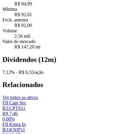
R$ 94,99
Mínima
R$ 92,01
Fech. anterior
R$ 92,00
Volume
2,56 mil
Valor de mercado
R$ 147,20 mi
Dividendos (12m)
7,12%
· R$ 6,55/ação
Relacionados
Ver todos os ativos
FII Capi Sec
B3:CPTS11
R$ 7,46
0,00%
FII Kinea Ip
B3:KNIP11