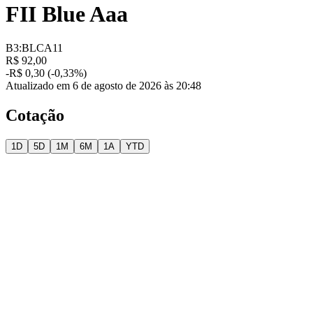
FII Blue Aaa
B3:BLCA11
R$ 92,00
-R$ 0,30 (-0,33%)
Atualizado em 6 de agosto de 2026 às 20:48
Cotação
1D
5D
1M
6M
1A
YTD