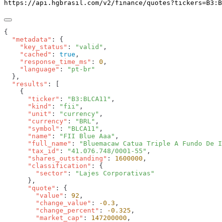
https://api.hgbrasil.com
/v2/finance/quotes
?
tickers
=
B3:B
  "metadata"
    "key_status"
: 
"valid"
    "cached"
: 
true
    "response_time_ms"
: 
0
    "language"
: 
  "results"
      "ticker"
: 
"B3:BLCA11"
      "kind"
: 
"fii"
      "unit"
: 
"currency"
      "currency"
: 
"BRL"
      "symbol"
: 
"BLCA11"
      "name"
: 
"FII Blue Aaa"
      "full_name"
: 
"Bluemacaw Catua Triple A Fundo De I
      "tax_id"
: 
"41.076.748/0001-55"
      "shares_outstanding"
: 
1600000
      "classification"
        "sector"
: 
      "quote"
        "value"
: 
92
        "change_value"
: 
-0.3
        "change_percent"
: 
-0.325
        "market_cap"
: 
147200000