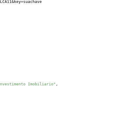
LCA11
&
key
=
suachave
nvestimento Imobiliario"