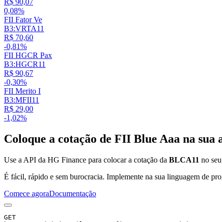
R$ 90,07
0,08%
FII Fator Ve
B3:VRTA11
R$ 70,60
-0,81%
FII HGCR Pax
B3:HGCR11
R$ 90,67
-0,30%
FII Merito I
B3:MFII11
R$ 29,00
-1,02%
Coloque a cotação de
FII Blue Aaa
na sua a
Use a API da HG Finance para colocar a cotação da
BLCA11
no seu 
É fácil, rápido e sem burocracia. Implemente na sua linguagem de pro
Comece agora
Documentação
GET